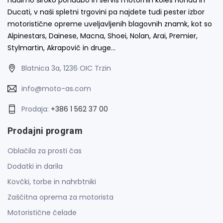
Ducati, v naši spletni trgovini pa najdete tudi pester izbor
motoristične opreme uveljavljenih blagovnih znamk, kot so
Alpinestars, Dainese, Macna, Shoei, Nolan, Arai, Premier,
Stylmartin, Akrapovič in druge…
Blatnica 3a, 1236 OIC Trzin
info@moto-as.com
Prodaja:
+386 1 562 37 00
Prodajni program
Oblačila za prosti čas
Dodatki in darila
Kovčki, torbe in nahrbtniki
Zaščitna oprema za motorista
Motoristične čelade