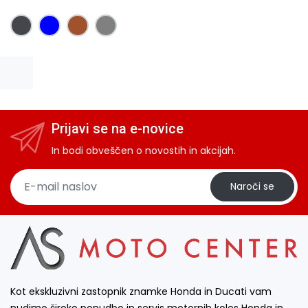
Prijavi se na e-novice
In bodi obveščen o novostih in akcijah.
Naroči se
Kot ekskluzivni zastopnik znamke Honda in Ducati vam
nudimo široko ponudbo in servis motornih koles Honda in