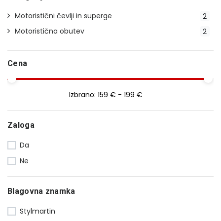
Motoristični čevlji in superge
2
Motoristična obutev
2
Cena
Izbrano:
159 € - 199 €
Zaloga
Da
Ne
Blagovna znamka
Stylmartin