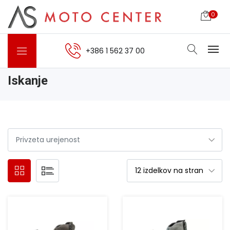
0
+386 1 562 37 00
Iskanje