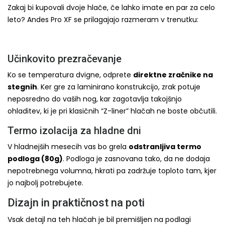
Zakaj bi kupovali dvoje hlače, če lahko imate en par za celo
leto? Andes Pro XF se prilagajajo razmeram v trenutku:
Učinkovito prezračevanje
Ko se temperatura dvigne, odprete
direktne zračnike na
stegnih
. Ker gre za laminirano konstrukcijo, zrak potuje
neposredno do vaših nog, kar zagotavlja takojšnjo
ohladitev, ki je pri klasičnih “Z-liner” hlačah ne boste občutili.
Termo izolacija za hladne dni
V hladnejših mesecih vas bo grela
odstranljiva termo
podloga (80g)
. Podloga je zasnovana tako, da ne dodaja
nepotrebnega volumna, hkrati pa zadržuje toploto tam, kjer
jo najbolj potrebujete.
Dizajn in praktičnost na poti
Vsak detajl na teh hlačah je bil premišljen na podlagi