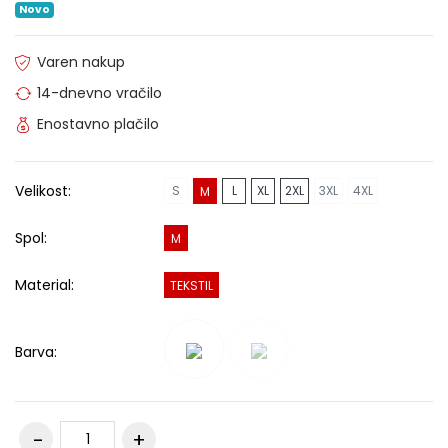
Novo
Varen nakup
14-dnevno vračilo
Enostavno plačilo
Velikost:
S
L
XL
2XL
3XL
4XL
M
Spol:
M
Material:
TEKSTIL
Barva: