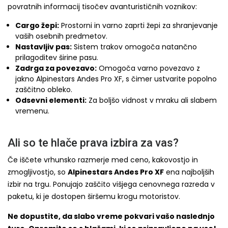
povratnih informacij tisočev avanturističnih voznikov:
Cargo žepi:
Prostorni in varno zaprti žepi za shranjevanje
vaših osebnih predmetov.
Nastavljiv pas:
Sistem trakov omogoča natančno
prilagoditev širine pasu.
Zadrga za povezavo:
Omogoča varno povezavo z
jakno Alpinestars Andes Pro XF, s čimer ustvarite popolno
zaščitno obleko.
Odsevni elementi:
Za boljšo vidnost v mraku ali slabem
vremenu.
Ali so te hlače prava izbira za vas?
Če iščete vrhunsko razmerje med ceno, kakovostjo in
zmogljivostjo, so
Alpinestars Andes Pro XF
ena najboljših
izbir na trgu. Ponujajo zaščito višjega cenovnega razreda v
paketu, ki je dostopen širšemu krogu motoristov.
Ne dopustite, da slabo vreme pokvari vašo naslednjo