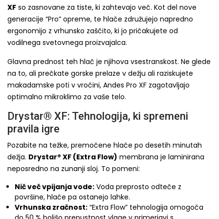
XF
so zasnovane za tiste, ki zahtevajo več. Kot del nove
generacije “Pro” opreme, te hlače združujejo napredno
ergonomijo z vrhunsko zaščito, ki jo pričakujete od
vodilnega svetovnega proizvajalca.
Glavna prednost teh hlač je njihova vsestranskost. Ne glede
na to, ali prečkate gorske prelaze v dežju ali raziskujete
makadamske poti v vročini, Andes Pro XF zagotavljajo
optimalno mikroklimo za vaše telo.
Drystar® XF: Tehnologija, ki spremeni
pravila igre
Pozabite na težke, premočene hlače po desetih minutah
dežja.
Drystar® XF (Extra Flow)
membrana je laminirana
neposredno na zunanji sloj. To pomeni:
Nič več vpijanja vode:
Voda preprosto odteče z
površine, hlače pa ostanejo lahke.
Vrhunska zračnost:
“Extra Flow” tehnologija omogoča
do 50 % boljšo prepustnost vlage v primerjavi s