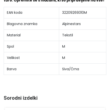
turo. Opremite se s hlačami, ki so pripravljene na vse!
EAN koda
32209269310M
Blagovna znamka
Alpinestars
Material
Tekstil
Spol
M
Velikost
M
Barva
Siva/Črna
Sorodni izdelki