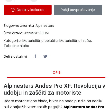
Dodaj v košarico
Pošlji povpraševanje
Blagovna znamka:
Alpinestars
Šifra artikla:
32209269310M
Kategorije:
Motoristična oblačila
,
Motoristične hlače
,
Tekstilne hlače
Deli z ostalimi:
OPIS
Alpinestars Andes Pro XF: Revolucija v
udobju in zaščiti za motoriste
Iščete motoristične hlače, ki vas ne bodo pustile na cedilu
niti v najtežjih vremenskih pogojih?
Alpinestars Andes Pro