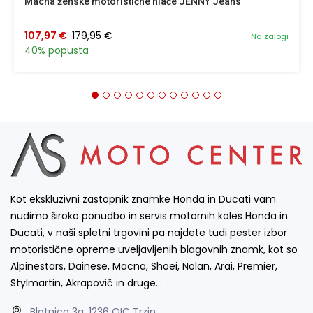
Macna ženske motoristične hlače JENNY Jeans
107,97 €
179,95 €
Na zalogi
40% popusta
Kot ekskluzivni zastopnik znamke Honda in Ducati vam
nudimo široko ponudbo in servis motornih koles Honda in
Ducati, v naši spletni trgovini pa najdete tudi pester izbor
motoristične opreme uveljavljenih blagovnih znamk, kot so
Alpinestars, Dainese, Macna, Shoei, Nolan, Arai, Premier,
Stylmartin, Akrapovič in druge…
Blatnica 3a, 1236 OIC Trzin