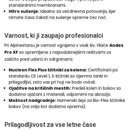
standardnimi membranami.
Hitro sušenje:
Idealno za večdnevna potovanja, kjer
nimate časa čakati na sušenje opreme čez noč.
Varnost, ki ji zaupajo profesionalci
Pri Alpinestarsu je varnost vgrajena v vsak šiv. Hlače
Andes
Pro XF
so opremljene z najsodobnejšimi rešitvami za
zaščito pred udarci in odrgninami:
Nucleon Flex Plus ščitniki za kolena:
Certificirani po
standardu CE Level 1, ti ščitniki so izjemno tanki in
prilagodljivi, zato vas pri hoji ne bodo ovirali.
Ojačitve na kritičnih mestih:
Predeli kolen in bokov so
dodatno ojačani z materiali, odpornimi na abrazijo.
Možnost nadgradnje:
Namenski žepi za Bio-Flex ščitnike
bokov (na voljo kot dodatna oprema).
Prilagodljivost za vse letne čase