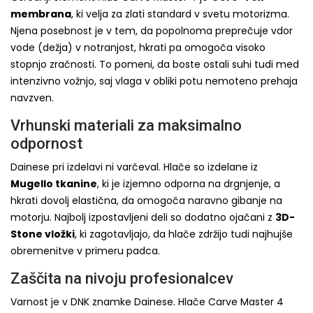
membrana
, ki velja za zlati standard v svetu motorizma.
Njena posebnost je v tem, da popolnoma preprečuje vdor
vode (dežja) v notranjost, hkrati pa omogoča visoko
stopnjo zračnosti. To pomeni, da boste ostali suhi tudi med
intenzivno vožnjo, saj vlaga v obliki potu nemoteno prehaja
navzven.
Vrhunski materiali za maksimalno
odpornost
Dainese pri izdelavi ni varčeval. Hlače so izdelane iz
Mugello tkanine
, ki je izjemno odporna na drgnjenje, a
hkrati dovolj elastična, da omogoča naravno gibanje na
motorju. Najbolj izpostavljeni deli so dodatno ojačani z
3D-
Stone vložki
, ki zagotavljajo, da hlače zdržijo tudi najhujše
obremenitve v primeru padca.
Zaščita na nivoju profesionalcev
Varnost je v DNK znamke Dainese. Hlače Carve Master 4