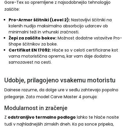
Gore-Tex so opremljene z najsodobnejšo tehnologijo
zaščite:
Pro-Armor ščitniki (Level 2):
Nastavljivi ščitniki na
kolenih nudijo maksimalno absorbcijo udarcev ob
minimalni teži in vrhunski zračnosti.
Žepi za zaščito bokov:
Možnost dodatne vstavitve Pro-
Shape ščitnikov za boke.
Certifikat EN 17092:
Hlače so v celoti certificirane kot
varna motoristična oprema, kar vam daje dodatno
samozavest na cesti.
Udobje, prilagojeno vsakemu motoristu
Dainese razume, da dolge ure v sedlu zahtevajo popolno
prileganje. Zato model Carve Master 4 ponuja:
Modularnost in zračenje
Z
odstranljivo termalno podlogo
lahko te hlače nosite
tudi v najhladnejših zimskih dneh. Ko pa sonce pripeka,