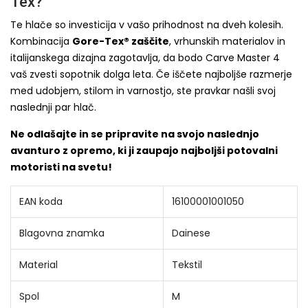
Tex?
Te hlače so investicija v vašo prihodnost na dveh kolesih.
Kombinacija
Gore-Tex® zaščite
, vrhunskih materialov in
italijanskega dizajna zagotavlja, da bodo Carve Master 4
vaš zvesti sopotnik dolga leta. Če iščete najboljše razmerje
med udobjem, stilom in varnostjo, ste pravkar našli svoj
naslednji par hlač.
Ne odlašajte in se pripravite na svojo naslednjo
avanturo z opremo, ki ji zaupajo najboljši potovalni
motoristi na svetu!
EAN koda
16100001001050
Blagovna znamka
Dainese
Material
Tekstil
Spol
M