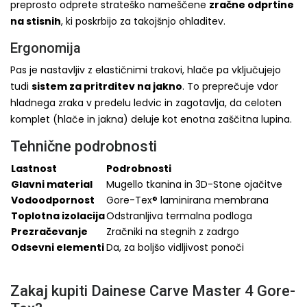
preprosto odprete strateško nameščene
zračne odprtine
na stisnih
, ki poskrbijo za takojšnjo ohladitev.
Ergonomija
Pas je nastavljiv z elastičnimi trakovi, hlače pa vključujejo
tudi
sistem za pritrditev na jakno
. To preprečuje vdor
hladnega zraka v predelu ledvic in zagotavlja, da celoten
komplet (hlače in jakna) deluje kot enotna zaščitna lupina.
Tehnične podrobnosti
Lastnost
Podrobnosti
Glavni material
Mugello tkanina in 3D-Stone ojačitve
Vodoodpornost
Gore-Tex® laminirana membrana
Toplotna izolacija
Odstranljiva termalna podloga
Prezračevanje
Zračniki na stegnih z zadrgo
Odsevni elementi
Da, za boljšo vidljivost ponoči
Zakaj kupiti Dainese Carve Master 4 Gore-