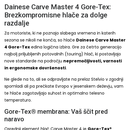
Dainese Carve Master 4 Gore-Tex:
Brezkompromisne hlače za dolge
razdalje
Za motoriste, ki ne poznajo slabega vremena in katerih
sezona se nikoli ne konča, so hlače
Dainese Carve Master
4 Gore-Tex
edina logična izbira. Gre za četrto generacijo
najbolj priljubljenih potovalnih (touring) hlač, ki postavljajo
nove standarde na področju
nepremočljivosti, varnosti
in ergonomske dovršenosti
.
Ne glede na to, ali se odpravljate na prelaz Stelvio v zgodnji
spomladi ali pa prečkate Evropo v jesenskem deževju, vam
te hlače zagotavljajo suhost in optimalno telesno
temperaturo.
Gore-Tex® membrana: Vaš ščit pred
naravo
Osrednji element hlač Carve Master 4 je
Gore-Tex®