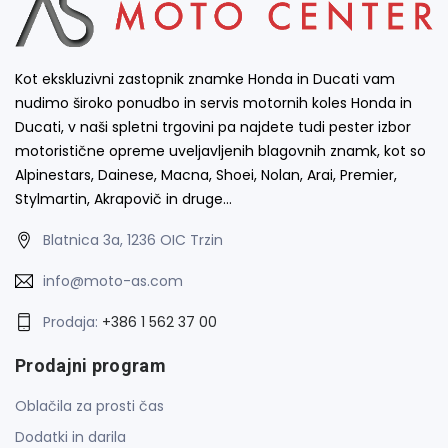
Kot ekskluzivni zastopnik znamke Honda in Ducati vam
nudimo široko ponudbo in servis motornih koles Honda in
Ducati, v naši spletni trgovini pa najdete tudi pester izbor
motoristične opreme uveljavljenih blagovnih znamk, kot so
Alpinestars, Dainese, Macna, Shoei, Nolan, Arai, Premier,
Stylmartin, Akrapovič in druge…
Blatnica 3a, 1236 OIC Trzin
info@moto-as.com
Prodaja:
+386 1 562 37 00
Prodajni program
Oblačila za prosti čas
Dodatki in darila