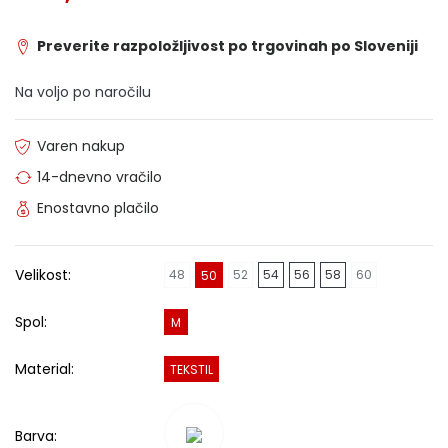
Preverite razpoložljivost po trgovinah po Sloveniji
Na voljo po naročilu
Varen nakup
14-dnevno vračilo
Enostavno plačilo
Velikost:
48
52
54
56
58
60
50
Spol:
M
Material:
TEKSTIL
Barva: