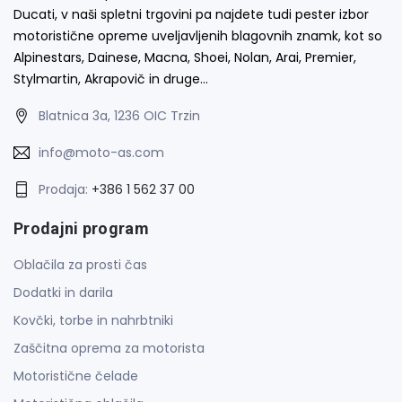
Ducati, v naši spletni trgovini pa najdete tudi pester izbor
motoristične opreme uveljavljenih blagovnih znamk, kot so
Alpinestars, Dainese, Macna, Shoei, Nolan, Arai, Premier,
Stylmartin, Akrapovič in druge…
Blatnica 3a, 1236 OIC Trzin
info@moto-as.com
Prodaja:
+386 1 562 37 00
Prodajni program
Oblačila za prosti čas
Dodatki in darila
Kovčki, torbe in nahrbtniki
Zaščitna oprema za motorista
Motoristične čelade