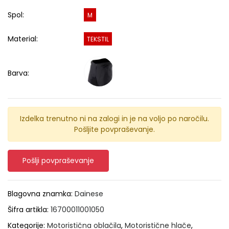
Spol:
M
Material:
TEKSTIL
Barva:
Izdelka trenutno ni na zalogi in je na voljo po naročilu.
Pošljite povpraševanje.
Pošlji povpraševanje
Blagovna znamka:
Dainese
Šifra artikla:
16700011001050
Kategorije:
Motoristična oblačila
,
Motoristične hlače
,