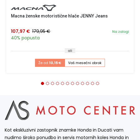
Macna ženske motoristične hlače JENNY Jeans
107,97 €
179,95 €
Na zalogi
40% popusta
ali
Že od
10,15 €
Vaš mesečni obrok
Kot ekskluzivni zastopnik znamke Honda in Ducati vam
nudimo široko ponudbo in servis motornih koles Honda in