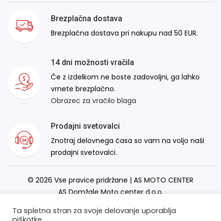
Brezplačna dostava
Brezplačna dostava pri nakupu nad 50 EUR.
14 dni možnosti vračila
Če z izdelkom ne boste zadovoljni, ga lahko
vrnete brezplačno.
Obrazec za vračilo blaga
Prodajni svetovalci
Znotraj delovnega časa so vam na voljo naši
prodajni svetovalci.
© 2026 Vse pravice pridržane | AS MOTO CENTER
AS Domžale Moto center d.o.o.
Izdelava spletne strani:
RSMT
Ta spletna stran za svoje delovanje uporablja
piškotke.