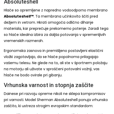
Absoluteshell
Hlače so opremljene z napredno vodoodporno membrano
Absoluteshell™
. Ta membrana učinkovito ščiti pred
dežjem in vetrom. Hkrati omogoča odlično dihanje
materiala, kar preprečuje prekomerno potenje. Zaradi tega
so hlače idealna izbira za daljša potovanja v spremenljivih
vremenskih razmerah.
Ergonomska zasnova in premišljeno postavljeni elastični
vložki zagotavljajo, da se hlače popolnoma prilagajajo
vašemu telesu. Ne glede na to, ali ste v športnem položaju
na motorju ali uživate v sproščeni potovalni vožnji, vas
hlače ne bodo ovirale pri gibanju.
Vrhunska varnost in stopnja zaščite
Dainese pri razvoju opreme nikoli ne sklepa kompromisov
pri varnosti. Model Sherman Absoluteshell ponuja vrhunsko
zaščito, ki ustreza strogim evropskim standardom: