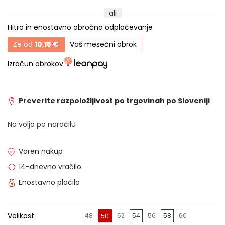
ali
Hitro in enostavno obročno odplačevanje
Že od
10,15 €
Vaš mesečni obrok
Izračun obrokov
Preverite razpoložljivost po trgovinah po Sloveniji
Na voljo po naročilu
Varen nakup
14-dnevno vračilo
Enostavno plačilo
Velikost:
48
52
54
56
58
60
50