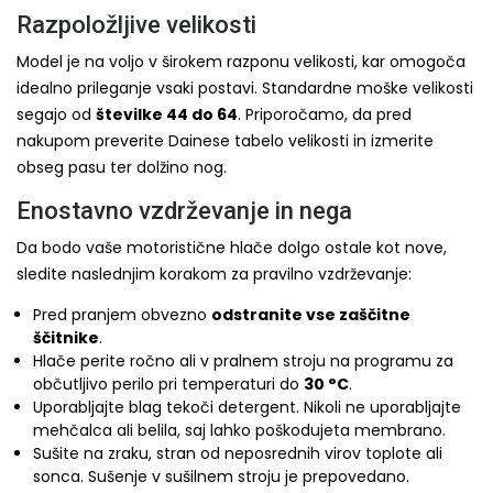
Razpoložljive velikosti
Model je na voljo v širokem razponu velikosti, kar omogoča
idealno prileganje vsaki postavi. Standardne moške velikosti
segajo od
številke 44 do 64
. Priporočamo, da pred
nakupom preverite Dainese tabelo velikosti in izmerite
obseg pasu ter dolžino nog.
Enostavno vzdrževanje in nega
Da bodo vaše motoristične hlače dolgo ostale kot nove,
sledite naslednjim korakom za pravilno vzdrževanje:
Pred pranjem obvezno
odstranite vse zaščitne
ščitnike
.
Hlače perite ročno ali v pralnem stroju na programu za
občutljivo perilo pri temperaturi do
30 °C
.
Uporabljajte blag tekoči detergent. Nikoli ne uporabljajte
mehčalca ali belila, saj lahko poškodujeta membrano.
Sušite na zraku, stran od neposrednih virov toplote ali
sonca. Sušenje v sušilnem stroju je prepovedano.