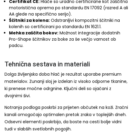
Certifikat CE:
Hlače so uradno certificirane kot zaščitna
motoristična oprema po standardu EN 17092 (razred A ali
AA glede na specifično serijo).
Ščitniki za kolena:
Odstranljivi kompozitni ščitniki na
kolenih so certificirani po standardu EN 1621.1.
Mehka zaščita bokov:
Možnost integracije dodatnih
Pro-Shape ščitnikov za boke za še večjo varnost ob
padcu.
Tehnična sestava in materiali
Dolga življenjska doba hlač je rezultat uporabe premium
materialov. Zunanji sloj je izdelan iz visoko odporne tkanine,
ki prenese močne odrgnine. Ključni deli so ojačani z
dvojnimi šivi.
Notranja podloga poskrbi za prijeten občutek na koži. Zračni
kanali omogočajo optimalen pretok zraka v toplejših dneh.
Odsevni elementi poskrbijo, da boste na cesti bolje vidni
tudi v slabših svetlobnih pogojih.