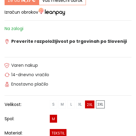
Že od
14,17 €
Vaš mesečni obrok
Izračun obrokov
Na zalogi
Preverite razpoložljivost po trgovinah po Sloveniji
Varen nakup
14-dnevno vračilo
Enostavno plačilo
Velikost:
S
M
L
XL
3XL
2XL
Spol:
M
Material:
TEKSTIL