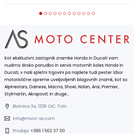
Kot ekskluzivni zastopnik znamke Honda in Ducati vam
nudimo široko ponudbo in servis motornih koles Honda in
Ducati, v naši spletni trgovini pa najdete tudi pester izbor
motoristične opreme uveljavljenih blagovnih znamk, kot so
Alpinestars, Dainese, Macna, Shoei, Nolan, Arai, Premier,
Stylmartin, Akrapovič in druge…
Blatnica 3a, 1236 OIC Trzin
info@moto-as.com
Prodaja:
+386 1 562 37 00