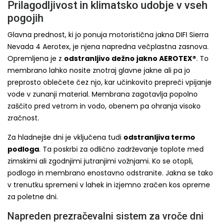
Prilagodljivost in klimatsko udobje v vseh
pogojih
Glavna prednost, ki jo ponuja motoristična jakna DIFI Sierra
Nevada 4 Aerotex, je njena napredna večplastna zasnova.
Opremljena je z
odstranljivo dežno jakno AEROTEX®
. To
membrano lahko nosite znotraj glavne jakne ali pa jo
preprosto oblečete čez njo, kar učinkovito prepreči vpijanje
vode v zunanji material. Membrana zagotavlja popolno
zaščito pred vetrom in vodo, obenem pa ohranja visoko
zračnost.
Za hladnejše dni je vključena tudi
odstranljiva termo
podloga
. Ta poskrbi za odlično zadrževanje toplote med
zimskimi ali zgodnjimi jutranjimi vožnjami. Ko se otopli,
podlogo in membrano enostavno odstranite. Jakna se tako
v trenutku spremeni v lahek in izjemno zračen kos opreme
za poletne dni.
Napreden prezračevalni sistem za vroče dni