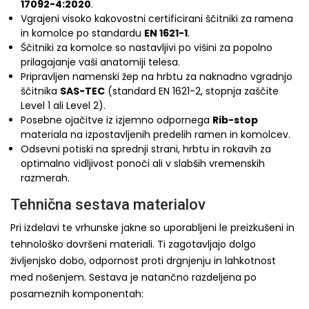
17092-4:2020
.
Vgrajeni visoko kakovostni certificirani ščitniki za ramena
in komolce po standardu
EN 1621-1
.
Ščitniki za komolce so nastavljivi po višini za popolno
prilagajanje vaši anatomiji telesa.
Pripravljen namenski žep na hrbtu za naknadno vgradnjo
ščitnika
SAS-TEC
(standard EN 1621-2, stopnja zaščite
Level 1 ali Level 2).
Posebne ojačitve iz izjemno odpornega
Rib-stop
materiala na izpostavljenih predelih ramen in komolcev.
Odsevni potiski na sprednji strani, hrbtu in rokavih za
optimalno vidljivost ponoči ali v slabših vremenskih
razmerah.
Tehnična sestava materialov
Pri izdelavi te vrhunske jakne so uporabljeni le preizkušeni in
tehnološko dovršeni materiali. Ti zagotavljajo dolgo
življenjsko dobo, odpornost proti drgnjenju in lahkotnost
med nošenjem. Sestava je natančno razdeljena po
posameznih komponentah: