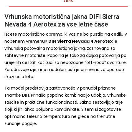
OPIS
Vrhunska motoristična jakna DIFI Sierra
Nevada 4 Aerotex za vse letne čase
Iščete motoristično opremo, ki vas ne bo pustila na cedilu v
nobenem vremenu?
DIFI Sierra Nevada 4 Aerotex
je
vrhunska potovalna motoristična jakna, zasnovana za
zahtevne motoriste. Popolna je tako za daljša potovanja po
urejenih cestah kot tudi za nepozabne “off-road” avanture.
Zaradi svoje izjemne modularnosti je primerna za uporabo
skozi celo leto.
Ta model predstavlja zastavonošo v ponudbi priznane
znamke DIFI. Prinaša popolno kombinacijo udobja, vrhunske
zaščite in praktične funkcionalnosti. Jakno sestavljajo trije
sloji, ki jih lahko poljubno kombinirate. S tem si zagotovite
optimalno telesno temperaturo ne glede na trenutne
zunanje pogoje.