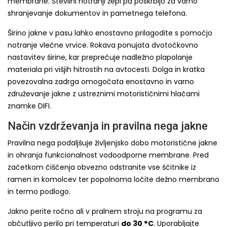
membrane. Številni notranji žepi pa poskrbijo za varno
shranjevanje dokumentov in pametnega telefona.
Širino jakne v pasu lahko enostavno prilagodite s pomočjo
notranje vlečne vrvice. Rokava ponujata dvotočkovno
nastavitev širine, kar preprečuje nadležno plapolanje
materiala pri višjih hitrostih na avtocesti. Dolga in kratka
povezovalna zadrga omogočata enostavno in varno
združevanje jakne z ustreznimi motorističnimi hlačami
znamke DIFI.
Način vzdrževanja in pravilna nega jakne
Pravilna nega podaljšuje življenjsko dobo motoristične jakne
in ohranja funkcionalnost vodoodporne membrane. Pred
začetkom čiščenja obvezno odstranite vse ščitnike iz
ramen in komolcev ter popolnoma ločite dežno membrano
in termo podlogo.
Jakno perite ročno ali v pralnem stroju na programu za
občutljivo perilo pri temperaturi
do 30 °C
. Uporabljajte