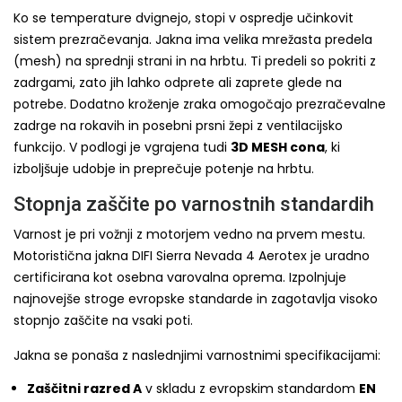
Ko se temperature dvignejo, stopi v ospredje učinkovit
sistem prezračevanja. Jakna ima velika mrežasta predela
(mesh) na sprednji strani in na hrbtu. Ti predeli so pokriti z
zadrgami, zato jih lahko odprete ali zaprete glede na
potrebe. Dodatno kroženje zraka omogočajo prezračevalne
zadrge na rokavih in posebni prsni žepi z ventilacijsko
funkcijo. V podlogi je vgrajena tudi
3D MESH cona
, ki
izboljšuje udobje in preprečuje potenje na hrbtu.
Stopnja zaščite po varnostnih standardih
Varnost je pri vožnji z motorjem vedno na prvem mestu.
Motoristična jakna DIFI Sierra Nevada 4 Aerotex je uradno
certificirana kot osebna varovalna oprema. Izpolnjuje
najnovejše stroge evropske standarde in zagotavlja visoko
stopnjo zaščite na vsaki poti.
Jakna se ponaša z naslednjimi varnostnimi specifikacijami:
Zaščitni razred A
v skladu z evropskim standardom
EN