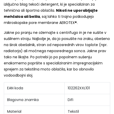
izključno blag tekoči detergent, ki je specializiran za
tehnična ali športna oblačila.
Nikoli ne uporabljajte
mehčalca ali belila
, saj lahko ti trajno poškodujejo
mikroskopske pore membrane AEROTEX®.
Jakne po pranju ne ožemajte s centrifugo in je ne sušite v
sušilnem stroju. Najbolje je, da jo posušite na zraku, obešeno
na širok obešalnik, stran od neposrednih virov toplote (npr.
radiatorja) ali močnega neposrednega sonca. Jakne prav
tako ne likajte. Po potrebi jo po popolnem sušenju
enakomerno popršite s specializiranim impregnacijskim
sprejem za tekstilna moto oblačila, kar bo obnovilo
vodoodbojni sloj.
EAN koda
102262XXL101
Blagovna znamka
Difi
Material
Tekstil