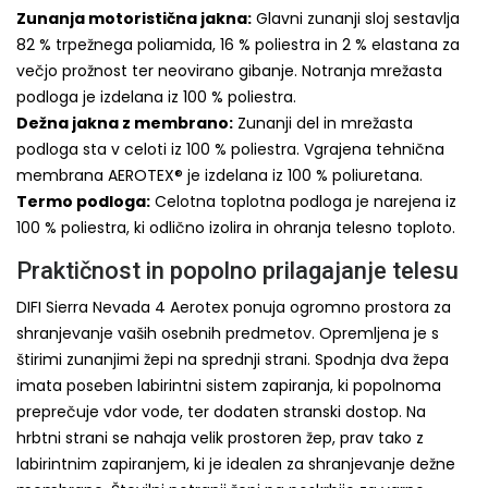
Zunanja motoristična jakna:
Glavni zunanji sloj sestavlja
82 % trpežnega poliamida, 16 % poliestra in 2 % elastana za
večjo prožnost ter neovirano gibanje. Notranja mrežasta
podloga je izdelana iz 100 % poliestra.
Dežna jakna z membrano:
Zunanji del in mrežasta
podloga sta v celoti iz 100 % poliestra. Vgrajena tehnična
membrana AEROTEX® je izdelana iz 100 % poliuretana.
Termo podloga:
Celotna toplotna podloga je narejena iz
100 % poliestra, ki odlično izolira in ohranja telesno toploto.
Praktičnost in popolno prilagajanje telesu
DIFI Sierra Nevada 4 Aerotex ponuja ogromno prostora za
shranjevanje vaših osebnih predmetov. Opremljena je s
štirimi zunanjimi žepi na sprednji strani. Spodnja dva žepa
imata poseben labirintni sistem zapiranja, ki popolnoma
preprečuje vdor vode, ter dodaten stranski dostop. Na
hrbtni strani se nahaja velik prostoren žep, prav tako z
labirintnim zapiranjem, ki je idealen za shranjevanje dežne