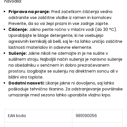
navodila:
Priprava na pranje:
Pred začetkom čiščenja vedno
odstranite vse zaščitne vložke iz ramen in komolcev.
Preverite, da so vsi žepi prazni in vse zadrge zaprte.
Čiščenje:
Jakno perite ročno v mlačni vodi (do 30 °C).
Uporabljajte le blage detergente, ki ne vsebujejo
agresivnih kemikalij ali belil, saj le-ta lahko uničijo zaščitne
lastnosti materialov in odsevne elemente.
Sušenje:
Jakne nikoli ne ožemajte in je ne sušite v
sušilnem stroju. Najboljši način sušenja je naravno sušenje
na obešalniku v senčnem in dobro prezračevanem
prostoru. Izogibajte se sušenju na direktnem soncu ali v
bližini vira toplote.
Dodatni nasveti:
Likanje jakne ni dovoljeno, saj lahko
poškoduje tehnično tkanino. Za odstranjevanje površinske
umazanije med sezono lahko uporabite vlažno krpo.
EAN koda
981090056