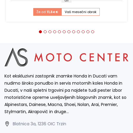
ali
Že od
11,34 €
Vaš mesečni obrok
Kot ekskluzivni zastopnik znamke Honda in Ducati vam
nudimo široko ponudbo in servis motornih koles Honda in
Ducati, v naši spletni trgovini pa najdete tudi pester izbor
motoristične opreme uveljavljenih blagovnih znamk, kot so
Alpinestars, Dainese, Macna, Shoei, Nolan, Arai, Premier,
Stylmartin, Akrapovič in druge…
Blatnica 3a, 1236 OIC Trzin