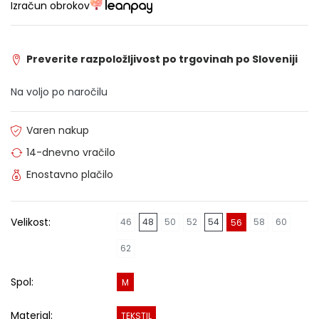
Izračun obrokov
Preverite razpoložljivost po trgovinah po Sloveniji
Na voljo po naročilu
Varen nakup
14-dnevno vračilo
Enostavno plačilo
Velikost:
46
48
50
52
54
58
60
56
62
Spol:
M
Material:
TEKSTIL