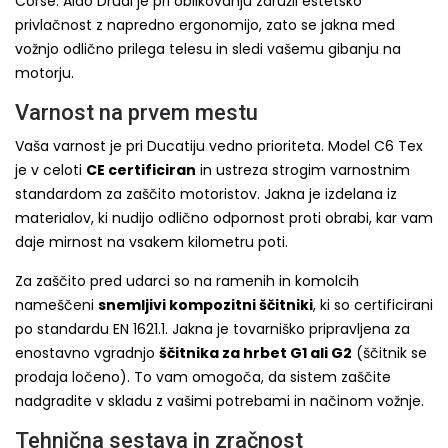
Corse. Aldo Drudi je pri oblikovanju združil estetsko
privlačnost z napredno ergonomijo, zato se jakna med
vožnjo odlično prilega telesu in sledi vašemu gibanju na
motorju.
Varnost na prvem mestu
Vaša varnost je pri Ducatiju vedno prioriteta. Model C6 Tex
je v celoti
CE certificiran
in ustreza strogim varnostnim
standardom za zaščito motoristov. Jakna je izdelana iz
materialov, ki nudijo odlično odpornost proti obrabi, kar vam
daje mirnost na vsakem kilometru poti.
Za zaščito pred udarci so na ramenih in komolcih
nameščeni
snemljivi kompozitni ščitniki
, ki so certificirani
po standardu EN 1621.1. Jakna je tovarniško pripravljena za
enostavno vgradnjo
ščitnika za hrbet G1 ali G2
(ščitnik se
prodaja ločeno). To vam omogoča, da sistem zaščite
nadgradite v skladu z vašimi potrebami in načinom vožnje.
Tehnična sestava in zračnost