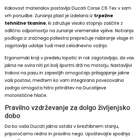
Kakovost materialov postavlja Ducati Corse C6 Tex v sam
vrh ponudbe. Zunanja plast je izdelana iz
trpežne
tehnične tkanine
, ki združuje visoko stopnjo zaščite z
odlično odpornostjo na zunanje vremenske vplive. Notranja
podloga iz zračnega poliestra preprečuje nabiranje vlage in
zagotavlja udobje tudi med celodnevno vožnjo.
Ergonomski kroji v predelu lopatic in rok zagotavljajo, da vas
jakna ne ovira niti pri bolj športni drži na motorju. Nastavljivi
trakovi na pasu in zapestjih omogočajo prilagajanje jakne
vaši postavi, medtem ko vam integrirana povezovalna
zadrga omogoča hitro pritrditev na Ducatijeve
motoristične hlače.
Pravilno vzdrževanje za dolgo življenjsko
dobo
Da bo vaša Ducati jakna ostala v brezhibnem stanju,
priporočamo redno in pravilno nego. Upoštevajte spodnja