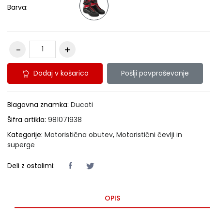
Barva:
Dodaj v košarico
Pošlji povpraševanje
Blagovna znamka:
Ducati
Šifra artikla:
981071938
Kategorije:
Motoristična obutev
,
Motoristični čevlji in
superge
Deli z ostalimi:
OPIS