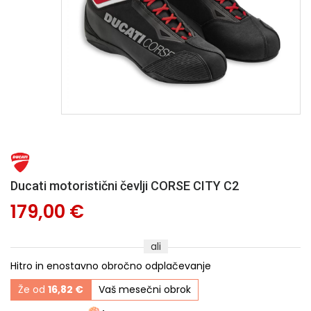
Ducati motoristični čevlji CORSE CITY C2
179,00 €
ali
Hitro in enostavno obročno odplačevanje
Že od
16,82 €
Vaš mesečni obrok