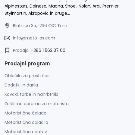
Alpinestars, Dainese, Macna, Shoei, Nolan, Arai, Premier,
Stylmartin, Akrapovič in druge…
Blatnica 3a, 1236 OIC Trzin
info@moto-as.com
Prodaja:
+386 1 562 37 00
Prodajni program
Oblačila za prosti čas
Dodatki in darila
Kovčki, torbe in nahrbtniki
Zaščitna oprema za motorista
Motoristične čelade
Motoristična oblačila
Motoristična obutev