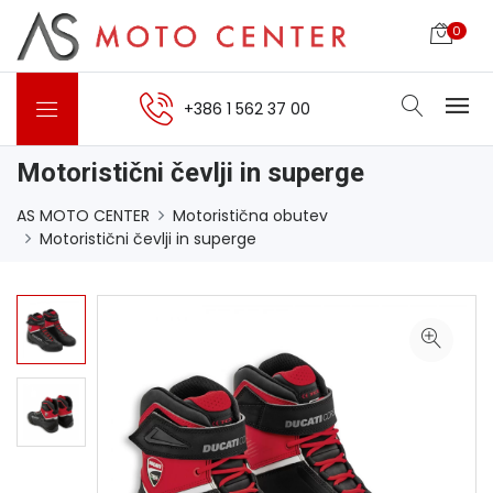
0
+386 1 562 37 00
Motoristični čevlji in superge
AS MOTO CENTER
Motoristična obutev
Motoristični čevlji in superge