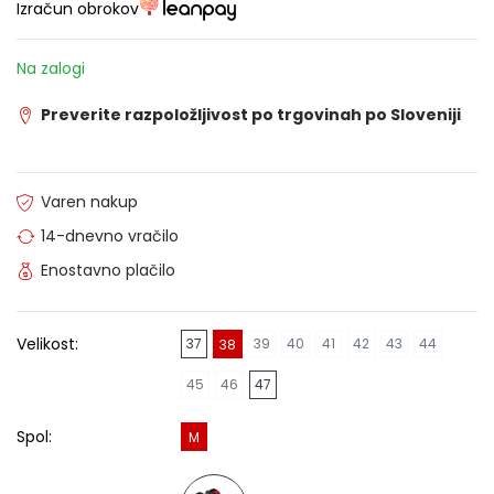
Izračun obrokov
Na zalogi
Preverite razpoložljivost po trgovinah po Sloveniji
Varen nakup
14-dnevno vračilo
Enostavno plačilo
Velikost:
37
39
40
41
42
43
44
38
45
46
47
Spol:
M