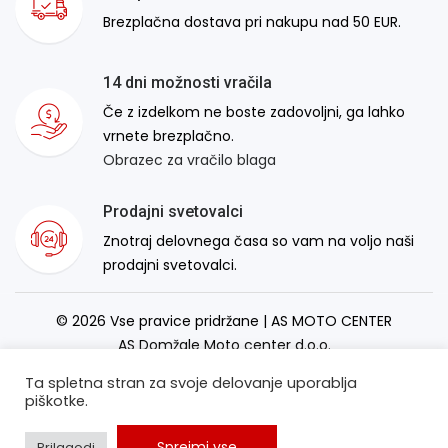
Brezplačna dostava pri nakupu nad 50 EUR.
14 dni možnosti vračila
Če z izdelkom ne boste zadovoljni, ga lahko
vrnete brezplačno.
Obrazec za vračilo blaga
Prodajni svetovalci
Znotraj delovnega časa so vam na voljo naši
prodajni svetovalci.
© 2026 Vse pravice pridržane | AS MOTO CENTER
AS Domžale Moto center d.o.o.
Izdelava spletne strani:
RSMT
Ta spletna stran za svoje delovanje uporablja
piškotke.
Sprejmi vse
Prilagodi