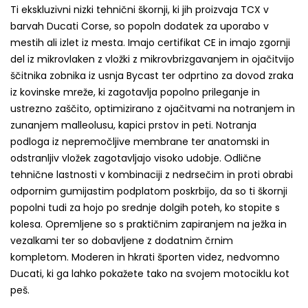
Ti ekskluzivni nizki tehnični škornji, ki jih proizvaja TCX v
barvah Ducati Corse, so popoln dodatek za uporabo v
mestih ali izlet iz mesta.
Imajo certifikat CE in imajo zgornji
del iz mikrovlaken z vložki z mikrovbrizgavanjem in ojačitvijo
ščitnika zobnika iz usnja Bycast ter odprtino za dovod zraka
iz kovinske mreže, ki zagotavlja popolno prileganje in
ustrezno zaščito, optimizirano z ojačitvami na notranjem in
zunanjem malleolusu, kapici prstov in peti.
Notranja
podloga iz nepremočljive membrane ter anatomski in
odstranljiv vložek zagotavljajo visoko udobje.
Odlične
tehnične lastnosti v kombinaciji z nedrsečim in proti obrabi
odpornim gumijastim podplatom poskrbijo, da so ti škornji
popolni tudi za hojo po srednje dolgih poteh, ko stopite s
kolesa.
Opremljene so s praktičnim zapiranjem na ježka in
vezalkami ter so dobavljene z dodatnim črnim
kompletom.
Moderen in hkrati športen videz, nedvomno
Ducati, ki ga lahko pokažete tako na svojem motociklu kot
peš.