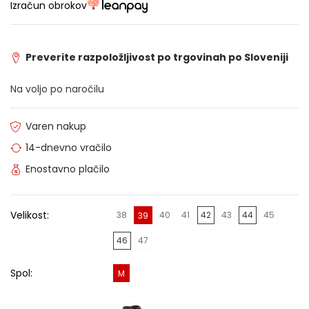
Izračun obrokov
Preverite razpoložljivost po trgovinah po Sloveniji
Na voljo po naročilu
Varen nakup
14-dnevno vračilo
Enostavno plačilo
Velikost:
38
40
41
42
43
44
45
39
46
47
Spol:
M