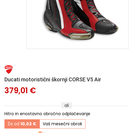
Ducati motoristični škornji CORSE V5 Air
379,01 €
ali
Hitro in enostavno obročno odplačevanje
Že od
10,02 €
Vaš mesečni obrok