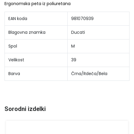
Ergonomska peta iz poliuretana
EAN koda
981070939
Blagovna znamka
Ducati
Spol
M
Velikost
39
Barva
Črna/Rdeča/Bela
Sorodni izdelki