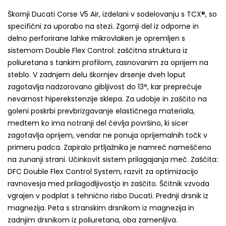
Škornji Ducati Corse V5 Air, izdelani v sodelovanju s TCX®, so
specifični za uporabo na stezi. Zgornji del iz odporne in
delno perforirane lahke mikrovlaken je opremljen s
sistemom Double Flex Control: zaščitna struktura iz
poliuretana s tankim profilom, zasnovanim za oprijem na
steblo. V zadnjem delu škornjev drsenje dveh loput
zagotavlja nadzorovano gibljivost do 13°, kar preprečuje
nevarnost hiperekstenzije sklepa. Za udobje in zaščito na
goleni poskrbi prevbrizgavanje elastičnega materiala,
medtem ko ima notranji del čevlja površino, ki sicer
zagotavlja oprijem, vendar ne ponuja oprijemalnih točk v
primeru padca. Zapiralo prtljažnika je namreč nameščeno
na zunanji strani. Učinkovit sistem prilagajanja meč. Zaščita:
DFC Double Flex Control System, razvit za optimizacijo
ravnovesja med prilagodljivostjo in zaščito. Ščitnik vzvoda
vgrajen v podplat s tehnično risbo Ducati. Prednji drsnik iz
magnezija. Peta s stranskim drsnikom iz magnezija in
zadnjim drsnikom iz poliuretana, oba zamenljiva.