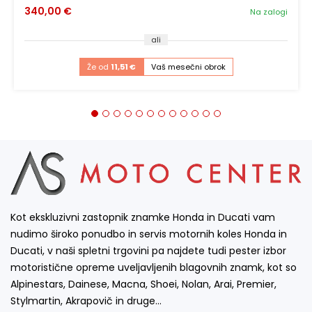
340,00 €
Na zalogi
ali
Že od
11,51 €
Vaš mesečni obrok
Kot ekskluzivni zastopnik znamke Honda in Ducati vam
nudimo široko ponudbo in servis motornih koles Honda in
Ducati, v naši spletni trgovini pa najdete tudi pester izbor
motoristične opreme uveljavljenih blagovnih znamk, kot so
Alpinestars, Dainese, Macna, Shoei, Nolan, Arai, Premier,
Stylmartin, Akrapovič in druge…