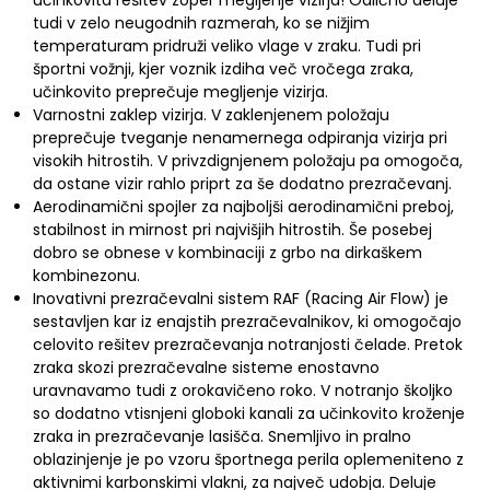
tudi v zelo neugodnih razmerah, ko se nižjim
temperaturam pridruži veliko vlage v zraku. Tudi pri
športni vožnji, kjer voznik izdiha več vročega zraka,
učinkovito preprečuje megljenje vizirja.
Varnostni zaklep vizirja. V zaklenjenem položaju
preprečuje tveganje nenamernega odpiranja vizirja pri
visokih hitrostih. V privzdignjenem položaju pa omogoča,
da ostane vizir rahlo priprt za še dodatno prezračevanj.
Aerodinamični spojler za najboljši aerodinamični preboj,
stabilnost in mirnost pri najvišjih hitrostih. Še posebej
dobro se obnese v kombinaciji z grbo na dirkaškem
kombinezonu.
Inovativni prezračevalni sistem RAF (Racing Air Flow) je
sestavljen kar iz enajstih prezračevalnikov, ki omogočajo
celovito rešitev prezračevanja notranjosti čelade. Pretok
zraka skozi prezračevalne sisteme enostavno
uravnavamo tudi z orokavičeno roko. V notranjo školjko
so dodatno vtisnjeni globoki kanali za učinkovito kroženje
zraka in prezračevanje lasišča. Snemljivo in pralno
oblazinjenje je po vzoru športnega perila oplemeniteno z
aktivnimi karbonskimi vlakni, za največ udobja. Deluje