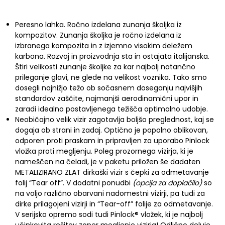
Peresno lahka. Ročno izdelana zunanja školjka iz
kompozitov. Zunanja školjka je ročno izdelana iz
izbranega kompozita in z izjemno visokim deležem
karbona. Razvoj in proizvodnja sta in ostajata italijanska.
Štiri velikosti zunanje školjke za kar najbolj natančno
prileganje glavi, ne glede na velikost voznika. Tako smo
dosegli najnižjo težo ob sočasnem doseganju najvišjih
standardov zaščite, najmanjši aerodinamični upor in
zaradi idealno postavljenega težišča optimalno udobje.
Neobičajno velik vizir zagotavlja boljšo preglednost, kaj se
dogaja ob strani in zadaj. Optično je popolno oblikovan,
odporen proti praskam in pripravljen za uporabo Pinlock
vložka proti megljenju. Poleg prozornega vizirja, ki je
nameščen na čeladi, je v paketu priložen še dadaten
METALIZIRANO ZLAT dirkaški vizir s čepki za odmetavanje
folij “Tear off”. V dodatni ponudbi
(opcija za doplačilo)
so
na voljo različno obarvani nadomestni vizirji, pa tudi za
dirke prilagojeni vizirji in “Tear-off” folije za odmetavanje.
V serijsko opremo sodi tudi Pinlock® vložek, ki je najbolj
učinkovita rešitev zoper megljenje vizirja! Odlično deluje