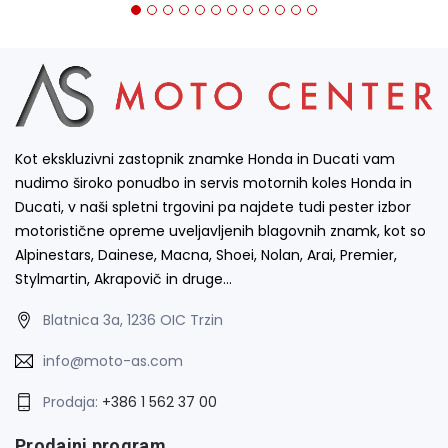
Kot ekskluzivni zastopnik znamke Honda in Ducati vam
nudimo široko ponudbo in servis motornih koles Honda in
Ducati, v naši spletni trgovini pa najdete tudi pester izbor
motoristične opreme uveljavljenih blagovnih znamk, kot so
Alpinestars, Dainese, Macna, Shoei, Nolan, Arai, Premier,
Stylmartin, Akrapovič in druge…
Blatnica 3a, 1236 OIC Trzin
info@moto-as.com
Prodaja:
+386 1 562 37 00
Prodajni program