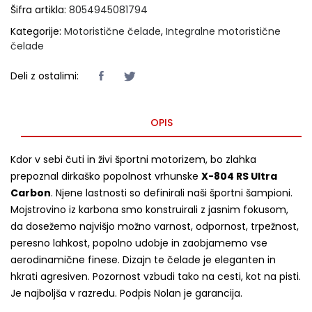
Šifra artikla:
8054945081794
Kategorije:
Motoristične čelade
,
Integralne motoristične
čelade
Deli z ostalimi:
OPIS
Kdor v sebi čuti in živi športni motorizem, bo zlahka
prepoznal dirkaško popolnost vrhunske
X-804 RS Ultra
Carbon
. Njene lastnosti so definirali naši športni šampioni.
Mojstrovino iz karbona smo konstruirali z jasnim fokusom,
da dosežemo najvišjo možno varnost, odpornost, trpežnost,
peresno lahkost, popolno udobje in zaobjamemo vse
aerodinamične finese. Dizajn te čelade je eleganten in
hkrati agresiven. Pozornost vzbudi tako na cesti, kot na pisti.
Je najboljša v razredu. Podpis Nolan je garancija.