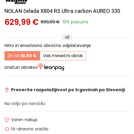
NOLAN čelada X804 RS Ultra carbon AUREO 330
629,99 €
699,99 €
10% popusta
ali
Hitro in enostavno obročno odplačevanje
Že od
10,60 €
Vaš mesečni obrok
Izračun obrokov
Preverite razpoložljivost po trgovinah po Sloveniji
Na voljo po naročilu
Varen nakup
14-dnevno vračilo