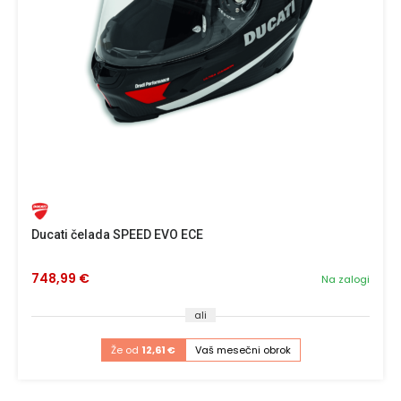
Ducati čelada SPEED EVO ECE
748,99 €
Na zalogi
ali
Že od
12,61 €
Vaš mesečni obrok