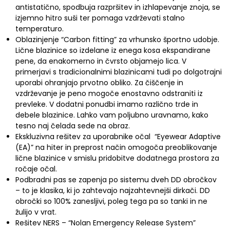
antistatično, spodbuja razpršitev in izhlapevanje znoja, se
izjemno hitro suši ter pomaga vzdrževati stalno
temperaturo.
Oblazinjenje “Carbon fitting” za vrhunsko športno udobje.
Lične blazinice so izdelane iz enega kosa ekspandirane
pene, da enakomerno in čvrsto objamejo lica. V
primerjavi s tradicionalnimi blazinicami tudi po dolgotrajni
uporabi ohranjajo prvotno obliko. Za čiščenje in
vzdrževanje je peno mogoče enostavno odstraniti iz
prevleke. V dodatni ponudbi imamo različno trde in
debele blazinice. Lahko vam poljubno uravnamo, kako
tesno naj čelada sede na obraz.
Ekskluzivna rešitev za uporabnike očal “Eyewear Adaptive
(EA)” na hiter in preprost način omogoča preoblikovanje
lične blazinice v smislu pridobitve dodatnega prostora za
ročaje očal.
Podbradni pas se zapenja po sistemu dveh DD obročkov
– to je klasika, ki jo zahtevajo najzahtevnejši dirkači. DD
obročki so 100% zanesljivi, poleg tega pa so tanki in ne
žulijo v vrat.
Rešitev NERS – “Nolan Emergency Release System”