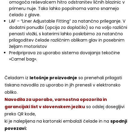
omogoča reševalcem hitro odstranitev ličnih blazinic v
primeru nuje. Tako lahko popolnoma varno snamejo
čelado z glave.
LAF – “Liner Adjustable Fitting” za natančno prileganje. V
dodatni ponudbi (opcija za doplačilo) so na voljo različni
penasti vložki, s katerimi lahko poskrbimo za natančno
prilagoditev čelade različnim oblikam glav in posebnim
željam motoristov
Predpriprava za uporabo sistema dovajanja tekočine
»Camel bag«.
Čeladam iz
letošnje proizvodnje
so prenehali prilagati
tiskana navodila za uporabo in jih prenesli v elektronsko
obliko.
Navodila za uporabo, varnostna opozorila in
garancijski list v slovenskem jeziku
so odslej dosegljivi
preko QR kode,
ki je nalepljena na kartonski embalaži čelade in na
spodnji
povezavi: