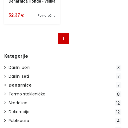
Denarnica Honda - velika
52,37 €
Po naročilu
1
Kategorije
Darilni boni
3
Darilni seti
7
Denarnice
7
Termo stekleničke
8
Skodelice
12
Dekoracija
12
Publikacije
4