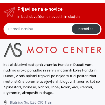
Prijavi se na e-novice
In bodi obveščen o novostih in akcijah.
Naroči se
Kot ekskluzivni zastopnik znamke Honda in Ducati vam
nudimo široko ponudbo in servis motornih koles Honda in
Ducati, v naši spletni trgovini pa najdete tudi pester izbor
motoristične opreme uveljavljenih blagovnih znamk, kot so
Alpinestars, Dainese, Macna, Shoei, Nolan, Arai, Premier,
Stylmartin, Akrapovič in druge…
Blatnica 3a, 1236 OIC Trzin