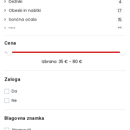
Dežniki
4
Obeski in našitki
17
Sončna očala
15
Ure
12
Modelčki
13
Cena
Ostalo
7
Izbrano:
35 € - 80 €
Zaloga
Da
Ne
Blagovna znamka
Akrapovič