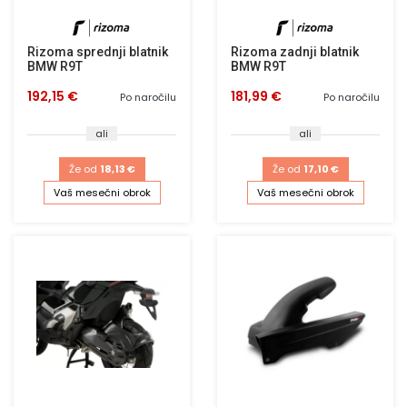
Rizoma sprednji blatnik
Rizoma zadnji blatnik
BMW R9T
BMW R9T
192,15 €
181,99 €
Po naročilu
Po naročilu
ali
ali
Že od
18,13 €
Že od
17,10 €
Vaš mesečni obrok
Vaš mesečni obrok