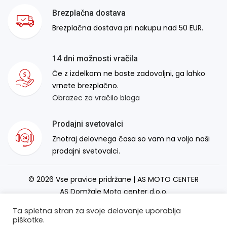
Brezplačna dostava
Brezplačna dostava pri nakupu nad 50 EUR.
14 dni možnosti vračila
Če z izdelkom ne boste zadovoljni, ga lahko
vrnete brezplačno.
Obrazec za vračilo blaga
Prodajni svetovalci
Znotraj delovnega časa so vam na voljo naši
prodajni svetovalci.
© 2026 Vse pravice pridržane | AS MOTO CENTER
AS Domžale Moto center d.o.o.
Izdelava spletne strani:
RSMT
Ta spletna stran za svoje delovanje uporablja
piškotke.