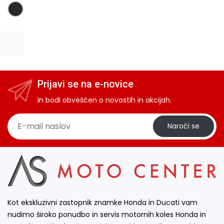
Prijavi se na e-novice
In bodi obveščen o novostih in akcijah.
Naroči se
Kot ekskluzivni zastopnik znamke Honda in Ducati vam
nudimo široko ponudbo in servis motornih koles Honda in