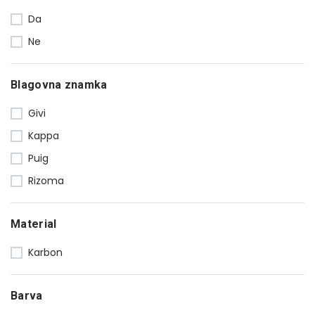
Da
Uteži
16
Ne
Vizirji
47
Ogledala
23
Blagovna znamka
Ostalo
80
Luči
18
Givi
Zaščita motorja
64
Kappa
Adapterji in distančniki
28
Puig
Vzmetenje in kit za znižanje
40
Rizoma
Material
Karbon
Barva