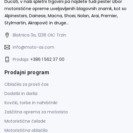
Ducati, v naši spletni trgovini pa najdete tudi pester izbor
motoristične opreme uveljavljenih blagovnih znamk, kot so
Alpinestars, Dainese, Macna, Shoei, Nolan, Arai, Premier,
Stylmartin, Akrapovič in druge…
Blatnica 3a, 1236 OIC Trzin
info@moto-as.com
Prodaja:
+386 1 562 37 00
Prodajni program
Oblačila za prosti čas
Dodatki in darila
Kovčki, torbe in nahrbtniki
Zaščitna oprema za motorista
Motoristične čelade
Motoristična oblačila