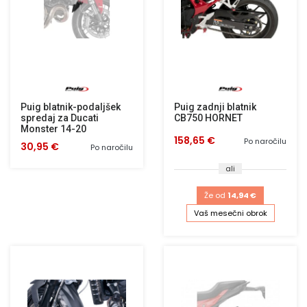
Puig blatnik-podaljšek
Puig zadnji blatnik
spredaj za Ducati
CB750 HORNET
Monster 14-20
158,65 €
Po naročilu
30,95 €
Po naročilu
ali
Že od
14,94 €
Vaš mesečni obrok