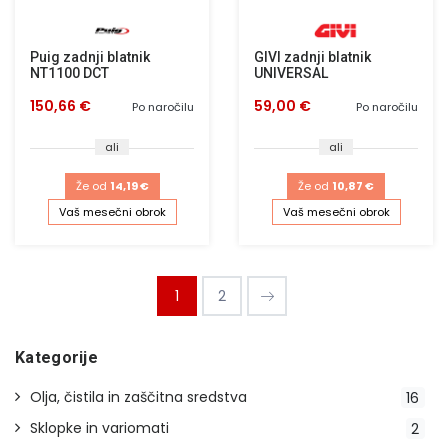
Puig zadnji blatnik
GIVI zadnji blatnik
NT1100 DCT
UNIVERSAL
150,66 €
59,00 €
Po naročilu
Po naročilu
ali
ali
Že od
14,19 €
Že od
10,87 €
Vaš mesečni obrok
Vaš mesečni obrok
1
2
Kategorije
Olja, čistila in zaščitna sredstva
16
Sklopke in variomati
2