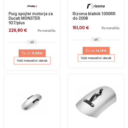
Puig spojler motorja za
Rizoma blatnik 1000RR
Ducati MONSTER
do 2008
937/plus
151,00 €
Po naročilu
226,80 €
Po naročilu
ali
ali
Že od
14,19 €
Že od
11,09 €
Vaš mesečni obrok
Vaš mesečni obrok