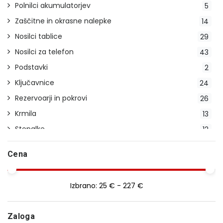
Polnilci akumulatorjev
5
Zaščitne in okrasne nalepke
14
Nosilci tablice
29
Nosilci za telefon
43
Podstavki
2
Ključavnice
24
Rezervoarji in pokrovi
26
Krmila
13
Stopalke
12
Indikatorji prestav
2
Cena
Stojala
23
Pokrivala
20
Izbrano:
25 € - 227 €
Blatniki
14
Ročice
29
Zaloga
Smerokazi
28