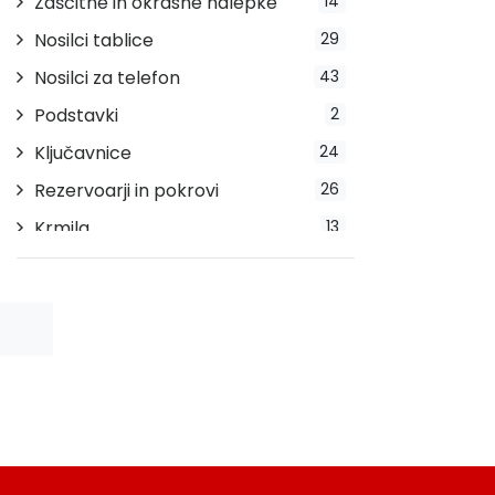
Zaščitne in okrasne nalepke
14
Nosilci tablice
29
Nosilci za telefon
43
Podstavki
2
Ključavnice
24
Rezervoarji in pokrovi
26
Krmila
13
Stopalke
12
Indikatorji prestav
2
Stojala
23
Pokrivala
20
Blatniki
14
Ročice
29
Smerokazi
28