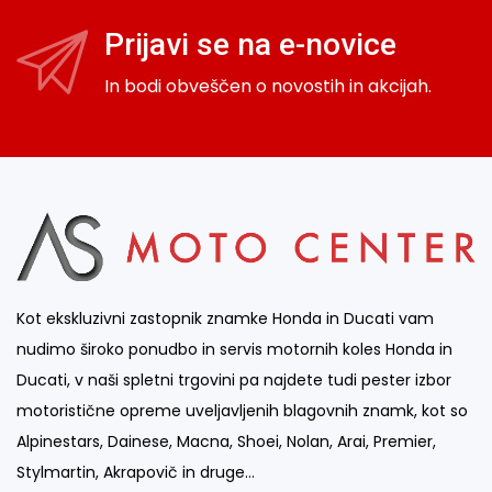
Uteži
16
Prijavi se na e-novice
Vizirji
47
In bodi obveščen o novostih in akcijah.
Ogledala
23
Ostalo
80
Luči
18
Zaščita motorja
64
Adapterji in distančniki
28
Vzmetenje in kit za znižanje
40
Kot ekskluzivni zastopnik znamke Honda in Ducati vam
nudimo široko ponudbo in servis motornih koles Honda in
Ducati, v naši spletni trgovini pa najdete tudi pester izbor
motoristične opreme uveljavljenih blagovnih znamk, kot so
Alpinestars, Dainese, Macna, Shoei, Nolan, Arai, Premier,
Stylmartin, Akrapovič in druge…