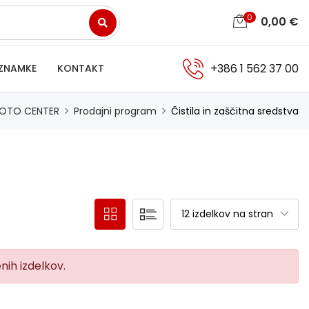
0
0,00
€
+386 1 562 37 00
ZNAMKE
KONTAKT
OTO CENTER
Prodajni program
Čistila in zaščitna sredstva
enih izdelkov.