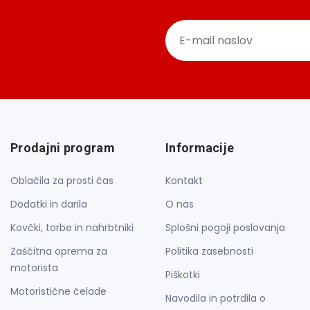
Prodajni program
Informacije
Oblačila za prosti čas
Kontakt
Dodatki in darila
O nas
Kovčki, torbe in nahrbtniki
Splošni pogoji poslovanja
Zaščitna oprema za
Politika zasebnosti
motorista
Piškotki
Motoristične čelade
Navodila in potrdila o