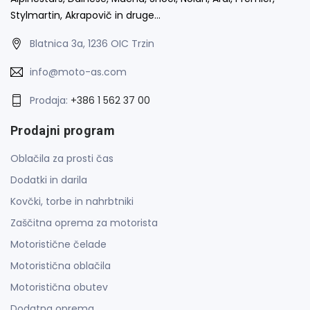
Stylmartin, Akrapovič in druge…
Blatnica 3a, 1236 OIC Trzin
info@moto-as.com
Prodaja:
+386 1 562 37 00
Prodajni program
Oblačila za prosti čas
Dodatki in darila
Kovčki, torbe in nahrbtniki
Zaščitna oprema za motorista
Motoristične čelade
Motoristična oblačila
Motoristična obutev
Dodatna oprema