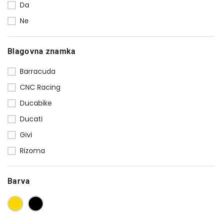
Da
Uteži
16
Ne
Vizirji
47
Ogledala
23
Blagovna znamka
Ostalo
80
Luči
18
Barracuda
Zaščita motorja
64
CNC Racing
Adapterji in distančniki
28
Ducabike
Vzmetenje in kit za znižanje
40
Ducati
Givi
Rizoma
Barva