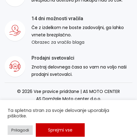
Brezplačna dostava pri nakupu nad 50 EUR.
14 dni možnosti vračila
Če z izdelkom ne boste zadovoljni, ga lahko
vrnete brezplačno.
Obrazec za vračilo blaga
Prodajni svetovalci
Znotraj delovnega časa so vam na voljo naši
prodajni svetovalci.
© 2026 Vse pravice pridržane | AS MOTO CENTER
AS Domžale Moto center d.o.o.
Izdelava spletne strani:
RSMT
Ta spletna stran za svoje delovanje uporablja
piškotke.
Sprejmi vse
Prilagodi