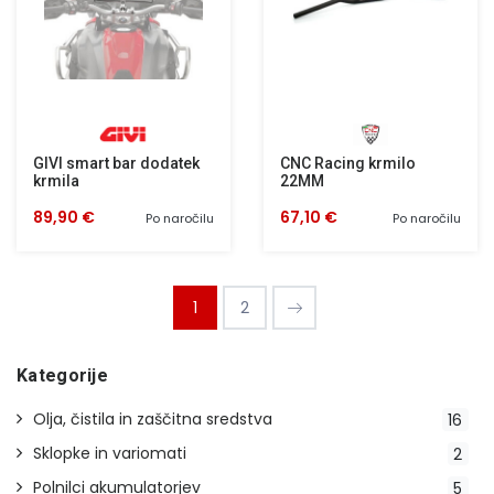
GIVI smart bar dodatek
CNC Racing krmilo
krmila
22MM
89,90 €
67,10 €
Po naročilu
Po naročilu
1
2
Kategorije
Olja, čistila in zaščitna sredstva
16
Sklopke in variomati
2
Polnilci akumulatorjev
5