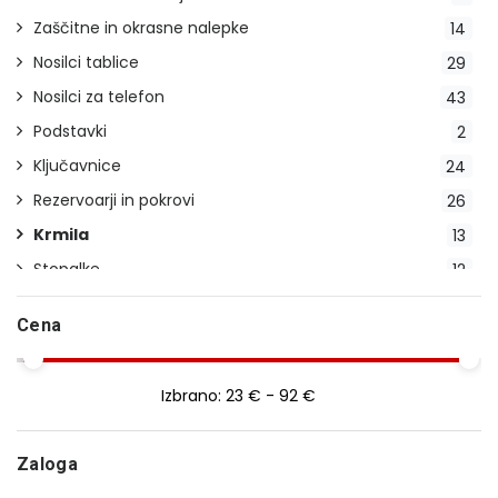
Zaščitne in okrasne nalepke
14
Nosilci tablice
29
Nosilci za telefon
43
Podstavki
2
Ključavnice
24
Rezervoarji in pokrovi
26
Krmila
13
Stopalke
12
Indikatorji prestav
2
Cena
Stojala
23
Pokrivala
20
Izbrano:
23 € - 92 €
Blatniki
14
Ročice
29
Zaloga
Smerokazi
28