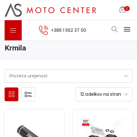
0
+386 1 562 37 00
Krmila