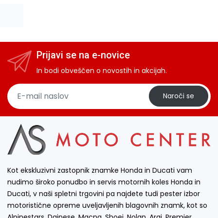
Prijavi se na e-novice
In bodi obveščen o novostih in akcijah.
Naroči se
Kot ekskluzivni zastopnik znamke Honda in Ducati vam
nudimo široko ponudbo in servis motornih koles Honda in
Ducati, v naši spletni trgovini pa najdete tudi pester izbor
motoristične opreme uveljavljenih blagovnih znamk, kot so
Alpinestars, Dainese, Macna, Shoei, Nolan, Arai, Premier,