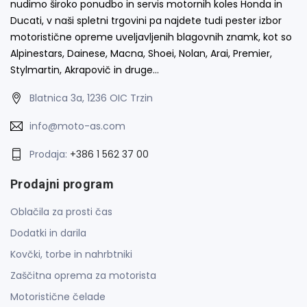
nudimo široko ponudbo in servis motornih koles Honda in
Ducati, v naši spletni trgovini pa najdete tudi pester izbor
motoristične opreme uveljavljenih blagovnih znamk, kot so
Alpinestars, Dainese, Macna, Shoei, Nolan, Arai, Premier,
Stylmartin, Akrapovič in druge…
Blatnica 3a, 1236 OIC Trzin
info@moto-as.com
Prodaja:
+386 1 562 37 00
Prodajni program
Oblačila za prosti čas
Dodatki in darila
Kovčki, torbe in nahrbtniki
Zaščitna oprema za motorista
Motoristične čelade