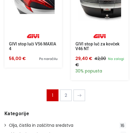
GIVI stop luči V56 MAXIA
GIVI stop luč za kovček
4
V46 NT
56,00 €
29,40 €
42,00
Po naročilu
Na zalogi
€
30% popusta
1
2
Kategorije
Olja, čistila in zaščitna sredstva
16