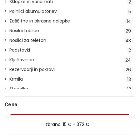
Sklopke in variomati
2
Polnilci akumulatorjev
5
Zaščitne in okrasne nalepke
14
Nosilci tablice
29
Nosilci za telefon
43
Podstavki
2
Ključavnice
24
Rezervoarji in pokrovi
26
Krmila
13
Stopalke
12
Indikatorji prestav
2
Cena
Stojala
23
Pokrivala
20
Izbrano:
15 € - 372 €
Blatniki
14
Ročice
29