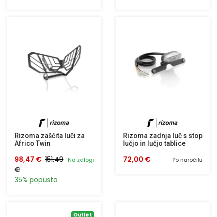
Rizoma zaščita luči za
Rizoma zadnja luč s stop
Africo Twin
lučjo in lučjo tablice
98,47 €
151,49
72,00 €
Na zalogi
Po naročilu
€
35% popusta
Outlet