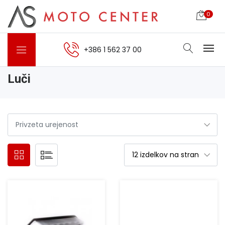
0
+386 1 562 37 00
Luči