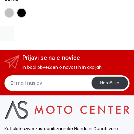
Prijavi se na e-novice
In bodi obveščen o novostih in akcijah.
Naroči se
Kot ekskluzivni zastopnik znamke Honda in Ducati vam