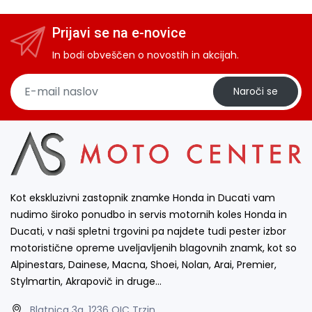
Prijavi se na e-novice
In bodi obveščen o novostih in akcijah.
Naroči se
Kot ekskluzivni zastopnik znamke Honda in Ducati vam
nudimo široko ponudbo in servis motornih koles Honda in
Ducati, v naši spletni trgovini pa najdete tudi pester izbor
motoristične opreme uveljavljenih blagovnih znamk, kot so
Alpinestars, Dainese, Macna, Shoei, Nolan, Arai, Premier,
Stylmartin, Akrapovič in druge…
Blatnica 3a, 1236 OIC Trzin