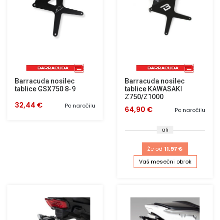
Barracuda nosilec
Barracuda nosilec
tablice GSX750 8-9
tablice KAWASAKI
Z750/Z1000
32,44 €
Po naročilu
64,90 €
Po naročilu
ali
Že od
11,97 €
Vaš mesečni obrok