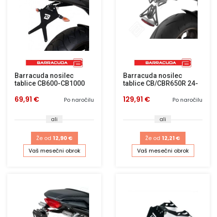
Barracuda nosilec
Barracuda nosilec
tablice CB600-CB1000
tablice CB/CBR650R 24-
69,91 €
129,91 €
Po naročilu
Po naročilu
ali
ali
Že od
12,90 €
Že od
12,21 €
Vaš mesečni obrok
Vaš mesečni obrok