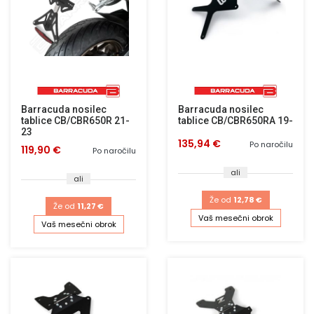
Barracuda nosilec
Barracuda nosilec
tablice CB/CBR650R 21-
tablice CB/CBR650RA 19-
23
135,94 €
Po naročilu
119,90 €
Po naročilu
ali
ali
Že od
12,78 €
Že od
11,27 €
Vaš mesečni obrok
Vaš mesečni obrok