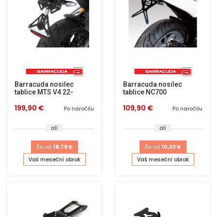
Barracuda nosilec
Barracuda nosilec
tablice MTS V4 22-
tablice NC700
199,90 €
109,90 €
Po naročilu
Po naročilu
ali
ali
Že od
18,79 €
Že od
10,33 €
Vaš mesečni obrok
Vaš mesečni obrok