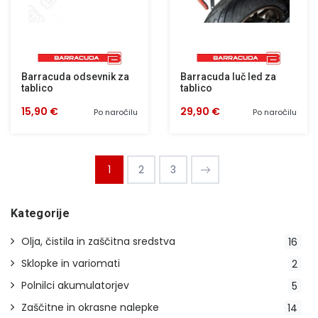
Barracuda odsevnik za
Barracuda luč led za
tablico
tablico
15,90 €
29,90 €
Po naročilu
Po naročilu
1
2
3
Kategorije
Olja, čistila in zaščitna sredstva
16
Sklopke in variomati
2
Polnilci akumulatorjev
5
Zaščitne in okrasne nalepke
14