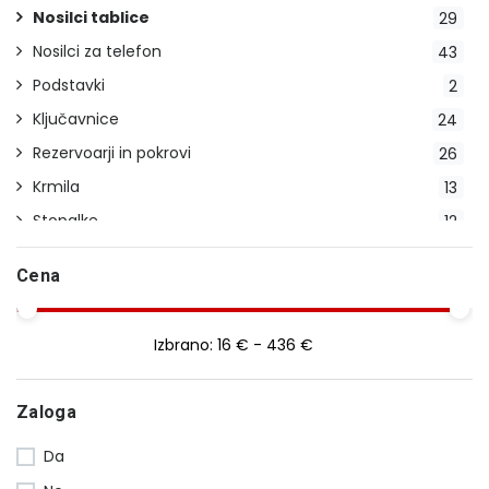
Nosilci tablice
29
Nosilci za telefon
43
Podstavki
2
Ključavnice
24
Rezervoarji in pokrovi
26
Krmila
13
Stopalke
12
Indikatorji prestav
2
Cena
Stojala
23
Pokrivala
20
Izbrano:
16 € - 436 €
Blatniki
14
Ročice
29
Zaloga
Smerokazi
28
Da
Uteži
16