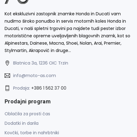
Kot ekskluzivni zastopnik znamke Honda in Ducati vam
nudimo široko ponudbo in servis motornih koles Honda in
Ducati, v naši spletni trgovini pa najdete tudi pester izbor
motoristične opreme uveljavljenih blagovnih znamk, kot so
Alpinestars, Dainese, Macna, Shoei, Nolan, Arai, Premier,
Stylmartin, Akrapovič in druge…
Blatnica 3a, 1236 OIC Trzin
info@moto-as.com
Prodaja:
+386 1 562 37 00
Prodajni program
Oblačila za prosti čas
Dodatki in darila
Kovčki, torbe in nahrbtniki