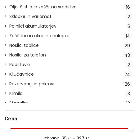
Olja, čistila in zaščitna sredstva
16
Sklopke in variomati
2
Polnilci akumulatorjev
5
Zaščitne in okrasne nalepke
14
Nosilci tablice
29
Nosilci za telefon
43
Podstavki
2
Ključavnice
24
Rezervoarji in pokrovi
26
Krmila
13
Stopalke
12
Indikatorji prestav
2
Cena
Stojala
23
Pokrivala
20
Izbrano:
35 € - 327 €