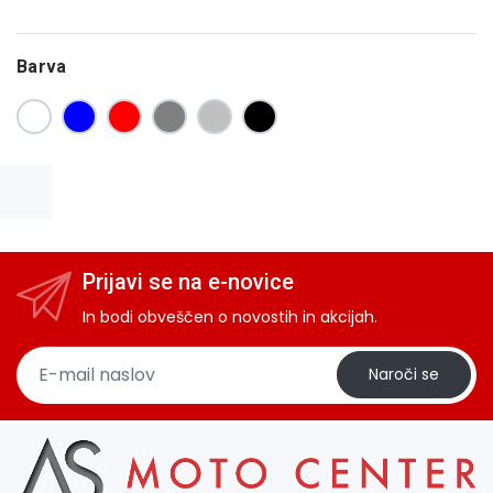
Barva
Prijavi se na e-novice
In bodi obveščen o novostih in akcijah.
Naroči se