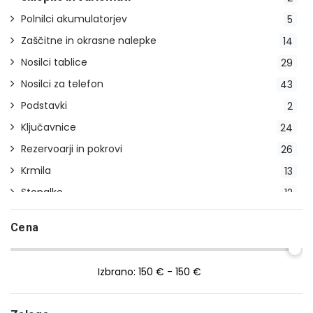
Polnilci akumulatorjev
5
Zaščitne in okrasne nalepke
14
Nosilci tablice
29
Nosilci za telefon
43
Podstavki
2
Ključavnice
24
Rezervoarji in pokrovi
26
Krmila
13
Stopalke
12
Indikatorji prestav
2
Cena
Stojala
23
Pokrivala
20
Izbrano:
150 € - 150 €
Blatniki
14
Ročice
29