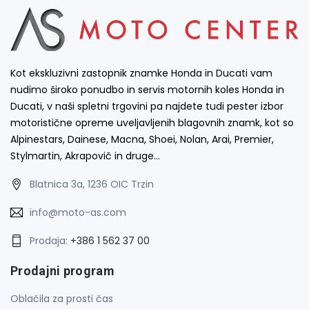
Kot ekskluzivni zastopnik znamke Honda in Ducati vam
nudimo široko ponudbo in servis motornih koles Honda in
Ducati, v naši spletni trgovini pa najdete tudi pester izbor
motoristične opreme uveljavljenih blagovnih znamk, kot so
Alpinestars, Dainese, Macna, Shoei, Nolan, Arai, Premier,
Stylmartin, Akrapovič in druge…
Blatnica 3a, 1236 OIC Trzin
info@moto-as.com
Prodaja:
+386 1 562 37 00
Prodajni program
Oblačila za prosti čas