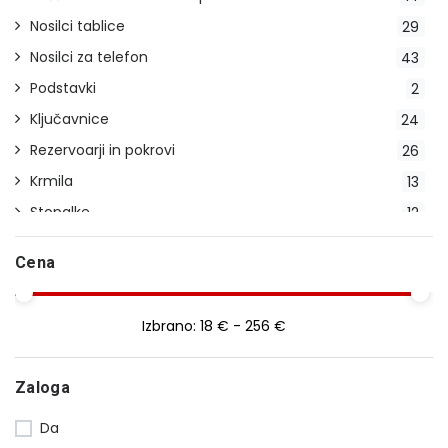
Nosilci tablice
29
Nosilci za telefon
43
Podstavki
2
Ključavnice
24
Rezervoarji in pokrovi
26
Krmila
13
Stopalke
12
Indikatorji prestav
2
Cena
Stojala
23
Pokrivala
20
Izbrano:
18 € - 256 €
Blatniki
14
Ročice
29
Zaloga
Smerokazi
28
Da
Uteži
16