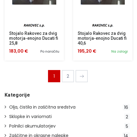
Stojalo Rakovec za dvig
Stojalo Rakovec za dvig
motorja-enojno Ducati fi
motorja-enojno Ducati fi
25,8
40,6
183,00 €
195,20 €
Po naročilu
Na zalogi
1
2
Kategorije
Olja, čistila in zaščitna sredstva
16
Sklopke in variomati
2
Polnilci akumulatorjev
5
Zaščitne in okrasne nalepke
14