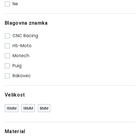
Ne
Vizirji
47
Ogledala
23
Blagovna znamka
Ostalo
80
Luči
18
CNC Racing
Zaščita motorja
64
HS-Moto
Adapterji in distančniki
28
Motech
Vzmetenje in kit za znižanje
40
Puig
Rakovec
Velikost
16MM
18MM
8MM
Material