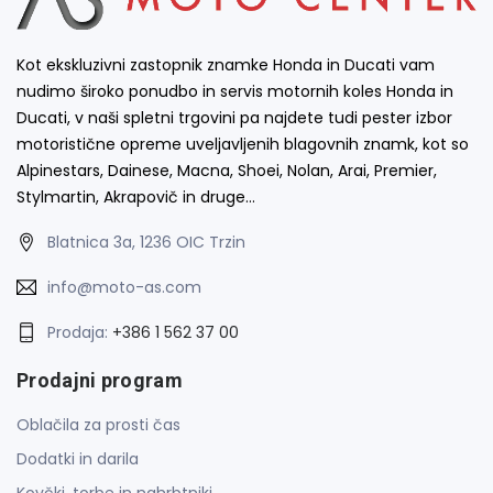
Kot ekskluzivni zastopnik znamke Honda in Ducati vam
nudimo široko ponudbo in servis motornih koles Honda in
Ducati, v naši spletni trgovini pa najdete tudi pester izbor
motoristične opreme uveljavljenih blagovnih znamk, kot so
Alpinestars, Dainese, Macna, Shoei, Nolan, Arai, Premier,
Stylmartin, Akrapovič in druge…
Blatnica 3a, 1236 OIC Trzin
info@moto-as.com
Prodaja:
+386 1 562 37 00
Prodajni program
Oblačila za prosti čas
Dodatki in darila
Kovčki, torbe in nahrbtniki