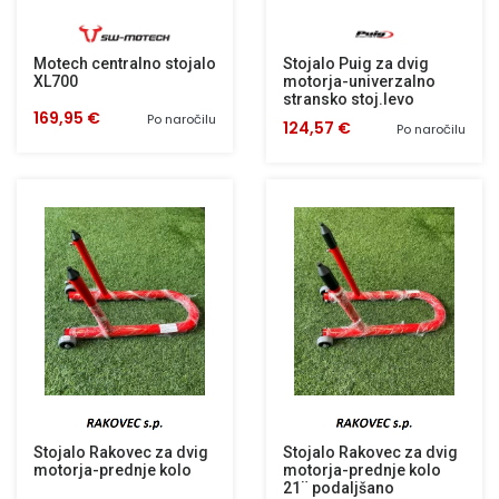
Motech centralno stojalo
Stojalo Puig za dvig
XL700
motorja-univerzalno
stransko stoj.levo
169,95 €
Po naročilu
124,57 €
Po naročilu
Stojalo Rakovec za dvig
Stojalo Rakovec za dvig
motorja-prednje kolo
motorja-prednje kolo
21¨ podaljšano