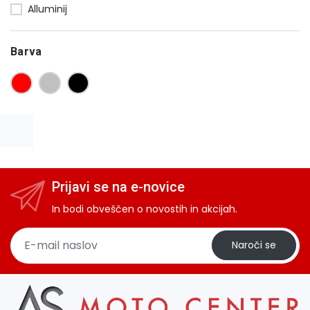
Alluminij
Barva
Prijavi se na e-novice
In bodi obveščen o novostih in akcijah.
Naroči se