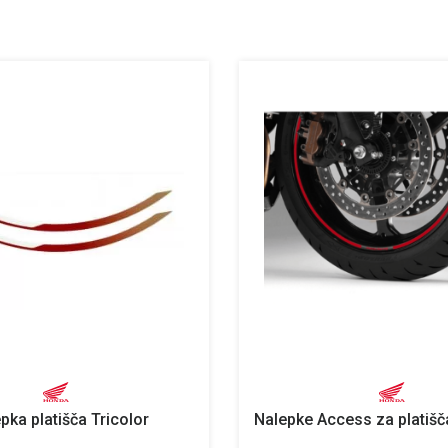
ka platišča Tricolor
Nalepke Access za platiš