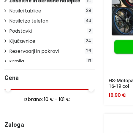
Zaščitne in okrasne nalepke
14
Nosilci tablice
29
Nosilci za telefon
43
Podstavki
2
Ključavnice
24
Rezervoarji in pokrovi
26
Krmila
13
Stopalke
12
Cena
HS-Motopar
Indikatorji prestav
2
16-19 col
Stojala
23
16,90 €
Izbrano:
10 € - 101 €
Pokrivala
20
Blatniki
14
Ročice
29
Zaloga
Smerokazi
28