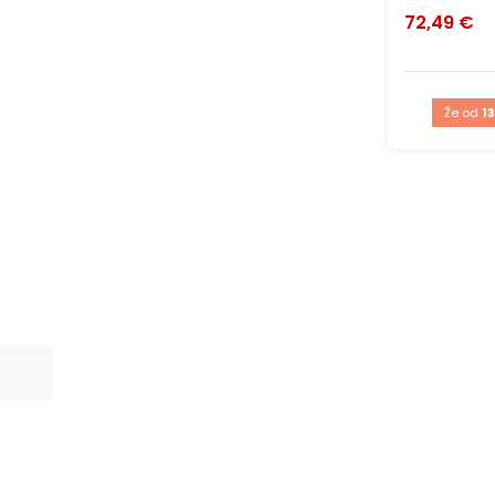
72,49 €
Že od
13