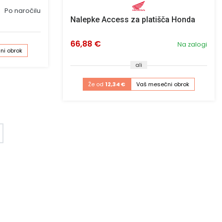
Po naročilu
Nalepke Access za platišča Honda
66,88 €
Na zalogi
ni obrok
ali
Že od
12,34 €
Vaš mesečni obrok