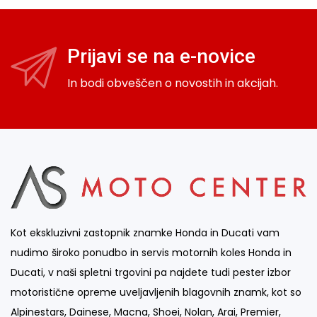
Prijavi se na e-novice
In bodi obveščen o novostih in akcijah.
Kot ekskluzivni zastopnik znamke Honda in Ducati vam
nudimo široko ponudbo in servis motornih koles Honda in
Ducati, v naši spletni trgovini pa najdete tudi pester izbor
motoristične opreme uveljavljenih blagovnih znamk, kot so
Alpinestars, Dainese, Macna, Shoei, Nolan, Arai, Premier,