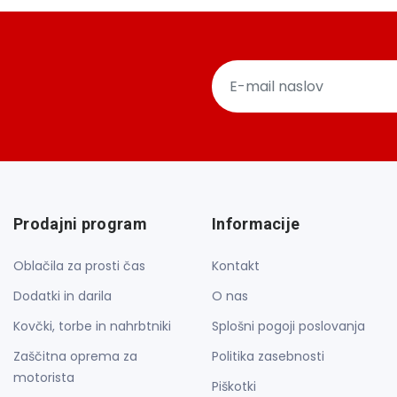
Prodajni program
Informacije
Oblačila za prosti čas
Kontakt
Dodatki in darila
O nas
Kovčki, torbe in nahrbtniki
Splošni pogoji poslovanja
Zaščitna oprema za
Politika zasebnosti
motorista
Piškotki