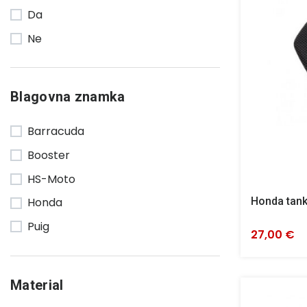
Da
Uteži
16
Ne
Vizirji
47
Ogledala
23
Ostalo
80
Blagovna znamka
Luči
18
Barracuda
Zaščita motorja
64
Booster
Adapterji in distančniki
28
HS-Moto
Vzmetenje in kit za znižanje
40
Honda tank
Honda
Puig
27,00 €
Material