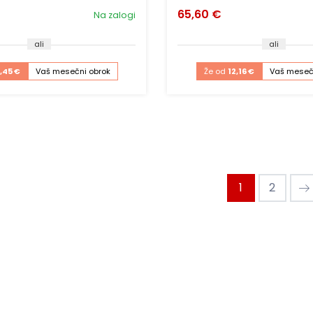
65,60 €
Na zalogi
ali
ali
,45 €
Vaš mesečni obrok
Že od
12,16 €
Vaš meseč
1
2