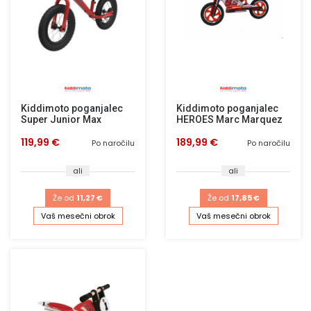
Kiddimoto poganjalec
Kiddimoto poganjalec
Super Junior Max
HEROES Marc Marquez
119,99 €
189,99 €
Po naročilu
Po naročilu
ali
ali
Že od
11,27 €
Že od
17,85 €
Vaš mesečni obrok
Vaš mesečni obrok