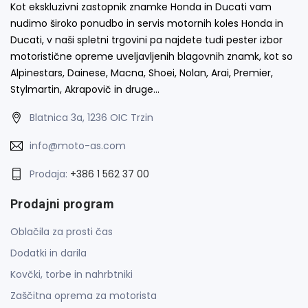
Kot ekskluzivni zastopnik znamke Honda in Ducati vam
nudimo široko ponudbo in servis motornih koles Honda in
Ducati, v naši spletni trgovini pa najdete tudi pester izbor
motoristične opreme uveljavljenih blagovnih znamk, kot so
Alpinestars, Dainese, Macna, Shoei, Nolan, Arai, Premier,
Stylmartin, Akrapovič in druge…
Blatnica 3a, 1236 OIC Trzin
info@moto-as.com
Prodaja:
+386 1 562 37 00
Prodajni program
Oblačila za prosti čas
Dodatki in darila
Kovčki, torbe in nahrbtniki
Zaščitna oprema za motorista