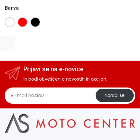
Barva
Prijavi se na e-novice
In bodi obveščen o novostih in akcijah.
Naroči se