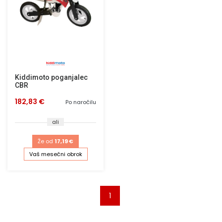
Kiddimoto poganjalec
CBR
182,83 €
Po naročilu
ali
Že od
17,19 €
Vaš mesečni obrok
1