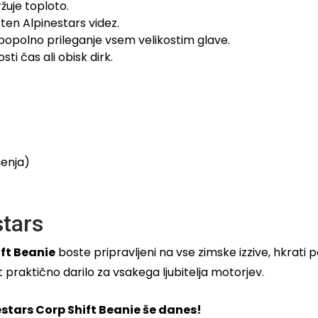
žuje toploto.
en Alpinestars videz.
popolno prileganje vsem velikostim glave.
ti čas ali obisk dirk.
šenja)
stars
ift Beanie
boste pripravljeni na vse zimske izzive, hkrati 
 praktično darilo za vsakega ljubitelja motorjev.
nestars Corp Shift Beanie še danes!