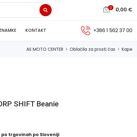
0
0,00
€
+386 1 562 37 00
ZNAMKE
KONTAKT
AS MOTO CENTER
Oblačila za prosti čas
Kape
CORP SHIFT Beanie
 po trgovinah po Sloveniji