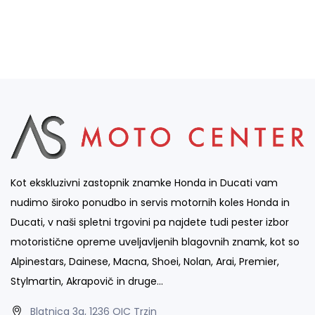
Kot ekskluzivni zastopnik znamke Honda in Ducati vam
nudimo široko ponudbo in servis motornih koles Honda in
Ducati, v naši spletni trgovini pa najdete tudi pester izbor
motoristične opreme uveljavljenih blagovnih znamk, kot so
Alpinestars, Dainese, Macna, Shoei, Nolan, Arai, Premier,
Stylmartin, Akrapovič in druge…
Blatnica 3a, 1236 OIC Trzin