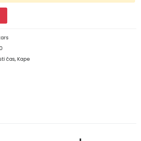
tars
0
sti čas
,
Kape