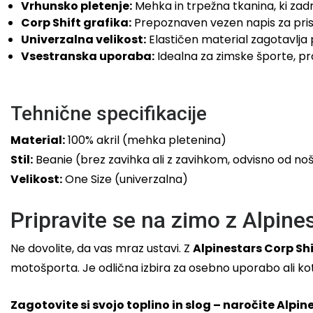
Vrhunsko pletenje:
Mehka in trpežna tkanina, ki zadr
Corp Shift grafika:
Prepoznaven vezen napis za prist
Univerzalna velikost:
Elastičen material zagotavlja 
Vsestranska uporaba:
Idealna za zimske športe, pros
Tehnične specifikacije
Material:
100% akril (mehka pletenina)
Stil:
Beanie (brez zavihka ali z zavihkom, odvisno od no
Velikost:
One Size (univerzalna)
Pripravite se na zimo z Alpine
Ne dovolite, da vas mraz ustavi. Z
Alpinestars Corp Sh
motošporta. Je odlična izbira za osebno uporabo ali kot
Zagotovite si svojo toplino in slog – naročite Alpi