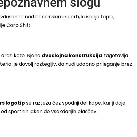
prepoznavnem slogu
vdušence nad bencinskimi športi, ki iščejo toplo,
e Corp Shift.
 draži kože. Njena
dvoslojna konstrukcija
zagotavlja
terial je dovolj raztegljiv, da nudi udobno prileganje brez
rs logotip
se razteza čez spodnji del kape, kar ji daje
 od športnih jaken do vsakdanjih plaščev.