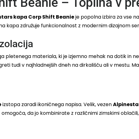
hift Beanie – Toplina v 
stars kapa Corp Shift Beanie
je popolna izbira za vse na
na kapa združuje funkcionalnost z modernim dizajnom serij
zolacija
a pletenega materiala, ki je izjemno mehak na dotik in ne
reti tudi v najhladnejših dneh na dirkališču ali v mestu. Ma
e
izstopa zaradi ikoničnega napisa. Velik, vezen
Alpinesta
mogoča, da jo kombinirate z različnimi zimskimi oblačili,