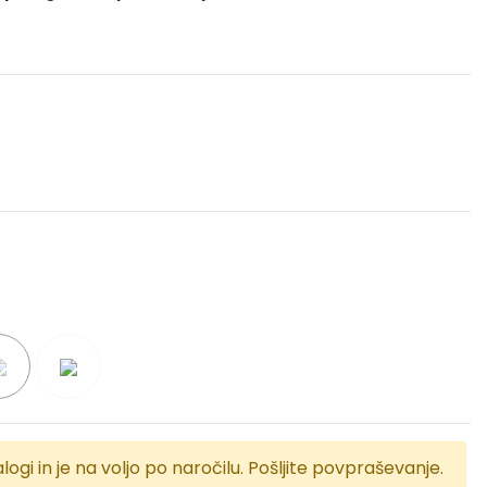
logi in je na voljo po naročilu. Pošljite povpraševanje.