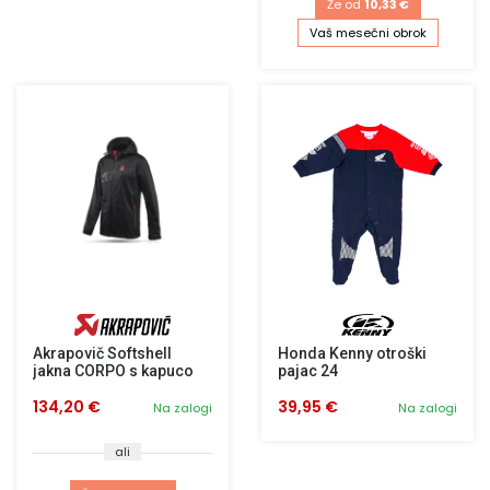
Že od
10,33 €
Vaš mesečni obrok
Akrapovič Softshell
Honda Kenny otroški
jakna CORPO s kapuco
pajac 24
134,20 €
39,95 €
Na zalogi
Na zalogi
ali