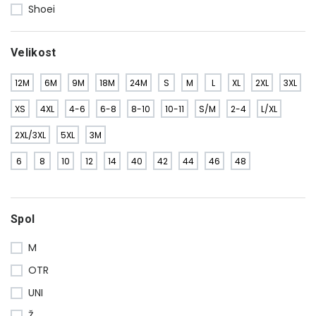
Shoei
Velikost
12M
6M
9M
18M
24M
S
M
L
XL
2XL
3XL
XS
4XL
4-6
6-8
8-10
10-11
S/M
2-4
L/XL
2XL/3XL
5XL
3M
6
8
10
12
14
40
42
44
46
48
Spol
M
OTR
UNI
Ž