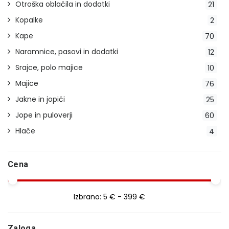
Otroška oblačila in dodatki
21
Kopalke
2
Kape
70
Naramnice, pasovi in dodatki
12
Srajce, polo majice
10
Majice
76
Jakne in jopiči
25
Jope in puloverji
60
Hlače
4
Cena
Izbrano:
5 € - 399 €
Zaloga