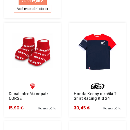
Že od
12,68 €
Vaš mesečni obrok
Ducati otroški copatki
Honda Kenny otroški T-
CORSE
Shirt Racing Kid 24
15,90 €
30,45 €
Po naročilu
Po naročilu