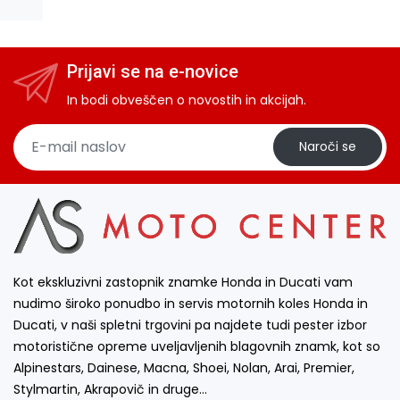
Prijavi se na e-novice
In bodi obveščen o novostih in akcijah.
Naroči se
Kot ekskluzivni zastopnik znamke Honda in Ducati vam
nudimo široko ponudbo in servis motornih koles Honda in
Ducati, v naši spletni trgovini pa najdete tudi pester izbor
motoristične opreme uveljavljenih blagovnih znamk, kot so
Alpinestars, Dainese, Macna, Shoei, Nolan, Arai, Premier,
Stylmartin, Akrapovič in druge…