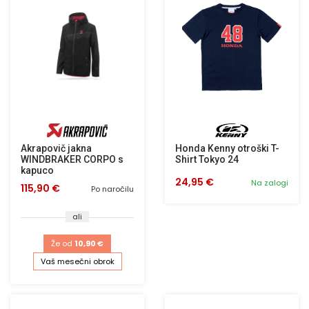
Akrapovič jakna
Honda Kenny otroški T-
WINDBRAKER CORPO s
Shirt Tokyo 24
kapuco
24,95 €
Na zalogi
115,90 €
Po naročilu
ali
Že od
10,90 €
Vaš mesečni obrok