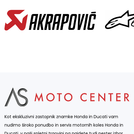
Kot ekskluzivni zastopnik znamke Honda in Ducati vam
nudimo široko ponudbo in servis motornih koles Honda in
Ducati, v naši spletni trgovini pa najdete tudi pester izbor