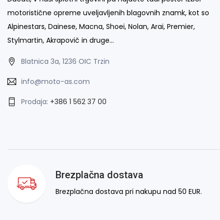
motoristične opreme uveljavljenih blagovnih znamk, kot so
Alpinestars, Dainese, Macna, Shoei, Nolan, Arai, Premier,
Stylmartin, Akrapovič in druge…
Blatnica 3a, 1236 OIC Trzin
info@moto-as.com
Prodaja:
+386 1 562 37 00
Brezplačna dostava
Brezplačna dostava pri nakupu nad 50 EUR.