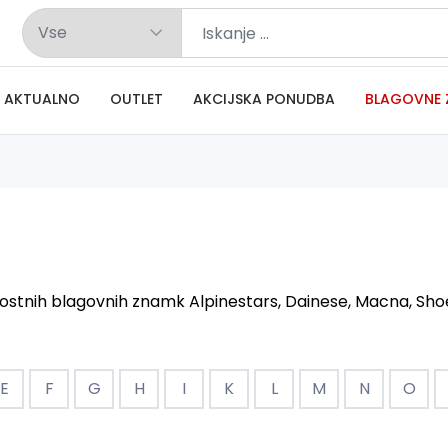
AKTUALNO
OUTLET
AKCIJSKA PONUDBA
BLAGOVNE 
tnih blagovnih znamk Alpinestars, Dainese, Macna, Shoei, 
E
F
G
H
I
K
L
M
N
O