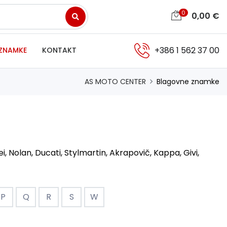
0
0,00
€
+386 1 562 37 00
ZNAMKE
KONTAKT
AS MOTO CENTER
Blagovne znamke
Nolan, Ducati, Stylmartin, Akrapovič, Kappa, Givi,
P
Q
R
S
W