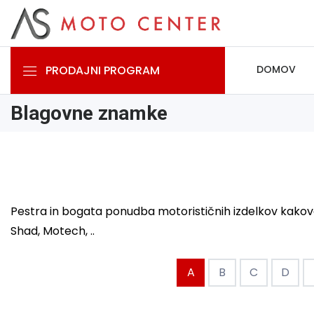
PRODAJNI PROGRAM
DOMOV
Blagovne znamke
Pestra in bogata ponudba motorističnih izdelkov kakovos
Shad, Motech, ..
A
B
C
D