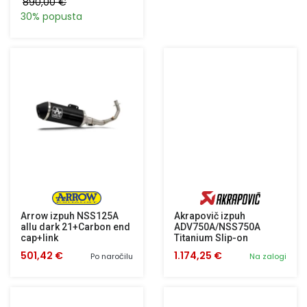
890,00 €
30% popusta
Arrow izpuh NSS125A
Akrapovič izpuh
allu dark 21+Carbon end
ADV750A/NSS750A
cap+link
Titanium Slip-on
501,42 €
1.174,25 €
Po naročilu
Na zalogi