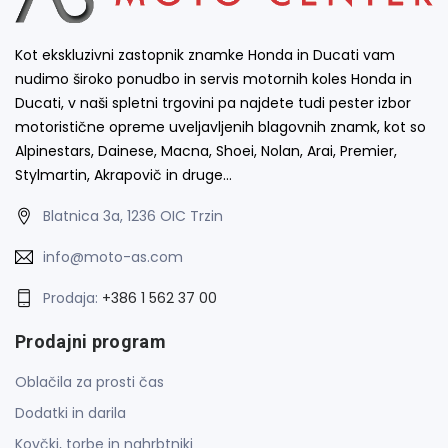
Kot ekskluzivni zastopnik znamke Honda in Ducati vam
nudimo široko ponudbo in servis motornih koles Honda in
Ducati, v naši spletni trgovini pa najdete tudi pester izbor
motoristične opreme uveljavljenih blagovnih znamk, kot so
Alpinestars, Dainese, Macna, Shoei, Nolan, Arai, Premier,
Stylmartin, Akrapovič in druge…
Blatnica 3a, 1236 OIC Trzin
info@moto-as.com
Prodaja:
+386 1 562 37 00
Prodajni program
Oblačila za prosti čas
Dodatki in darila
Kovčki, torbe in nahrbtniki