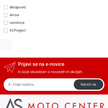
Akrapovič
Arrow
Leovince
SCProject
Prijavi se na e-novice
In bodi obveščen o novostih in akcijah.
Naroči se