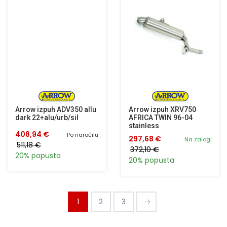
Arrow izpuh ADV350 allu
Arrow izpuh XRV750
dark 22+alu/urb/sil
AFRICA TWIN 96-04
stainless
408,94 €
Po naročilu
297,68 €
Na zalogi
511,18 €
372,10 €
20% popusta
20% popusta
1
2
3