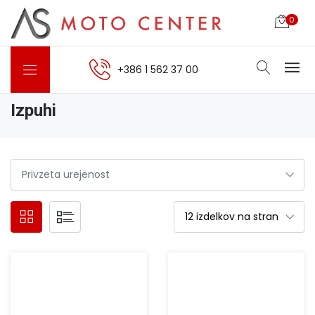
0
+386 1 562 37 00
Izpuhi