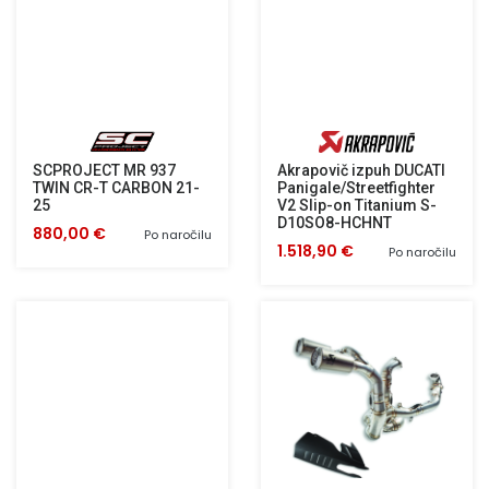
SCPROJECT MR 937
Akrapovič izpuh DUCATI
TWIN CR-T CARBON 21-
Panigale/Streetfighter
25
V2 Slip-on Titanium S-
D10SO8-HCHNT
880,00 €
Po naročilu
1.518,90 €
Po naročilu