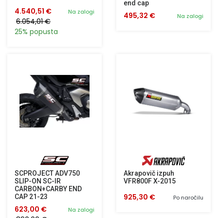
end cap
4.540,51 €
Na zalogi
495,32 €
Na zalogi
6.054,01 €
25% popusta
SCPROJECT ADV750
Akrapovič izpuh
SLIP-ON SC-IR
VFR800F X-2015
CARBON+CARBY END
925,30 €
CAP 21-23
Po naročilu
623,00 €
Na zalogi