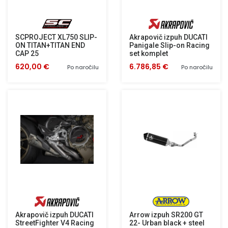
SCPROJECT XL750 SLIP-
Akrapovič izpuh DUCATI
ON TITAN+TITAN END
Panigale Slip-on Racing
CAP 25
set komplet
620,00 €
6.786,85 €
Po naročilu
Po naročilu
Akrapovič izpuh DUCATI
Arrow izpuh SR200 GT
StreetFighter V4 Racing
22- Urban black + steel