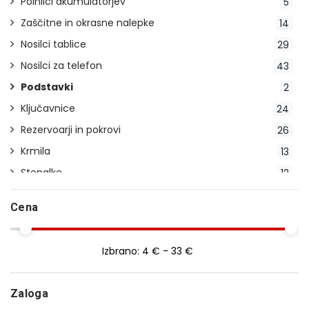
Polnilci akumulatorjev
5
Zaščitne in okrasne nalepke
14
Nosilci tablice
29
Nosilci za telefon
43
Podstavki
2
Ključavnice
24
Rezervoarji in pokrovi
26
Krmila
13
Stopalke
12
Indikatorji prestav
2
Cena
Stojala
23
Pokrivala
20
Izbrano:
4 € - 33 €
Blatniki
14
Ročice
29
Zaloga
Smerokazi
28