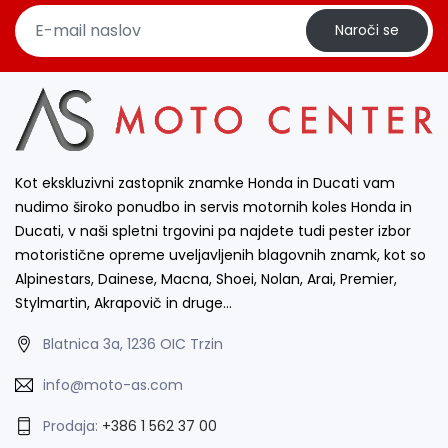
Naroči se
Kot ekskluzivni zastopnik znamke Honda in Ducati vam
nudimo široko ponudbo in servis motornih koles Honda in
Ducati, v naši spletni trgovini pa najdete tudi pester izbor
motoristične opreme uveljavljenih blagovnih znamk, kot so
Alpinestars, Dainese, Macna, Shoei, Nolan, Arai, Premier,
Stylmartin, Akrapovič in druge…
Blatnica 3a, 1236 OIC Trzin
info@moto-as.com
Prodaja:
+386 1 562 37 00