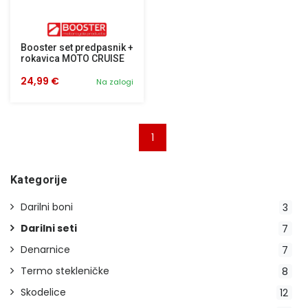
Booster set predpasnik +
rokavica MOTO CRUISE
24,99 €
Na zalogi
1
Kategorije
Darilni boni
3
Darilni seti
7
Denarnice
7
Termo stekleničke
8
Skodelice
12