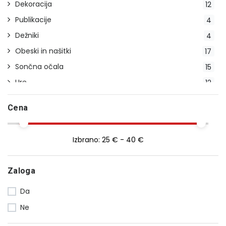
Dekoracija
12
Publikacije
4
Dežniki
4
Obeski in našitki
17
Sončna očala
15
Ure
12
Modelčki
13
Cena
Ostalo
7
Izbrano:
25 € - 40 €
Zaloga
Da
Ne