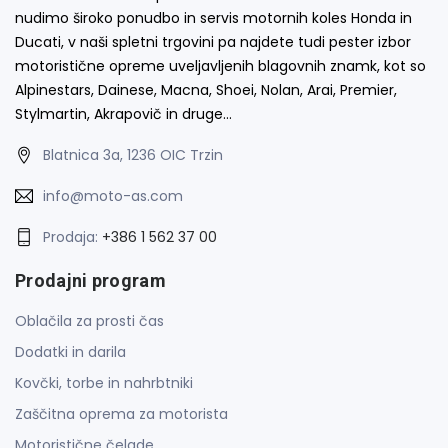
nudimo široko ponudbo in servis motornih koles Honda in
Ducati, v naši spletni trgovini pa najdete tudi pester izbor
motoristične opreme uveljavljenih blagovnih znamk, kot so
Alpinestars, Dainese, Macna, Shoei, Nolan, Arai, Premier,
Stylmartin, Akrapovič in druge…
Blatnica 3a, 1236 OIC Trzin
info@moto-as.com
Prodaja:
+386 1 562 37 00
Prodajni program
Oblačila za prosti čas
Dodatki in darila
Kovčki, torbe in nahrbtniki
Zaščitna oprema za motorista
Motoristične čelade