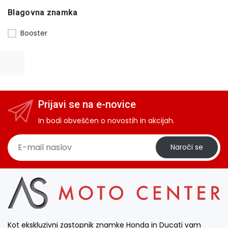
Blagovna znamka
Booster
Prijavi se na e-novice
In bodi obveščen o novostih in akcijah.
Naroči se
Kot ekskluzivni zastopnik znamke Honda in Ducati vam