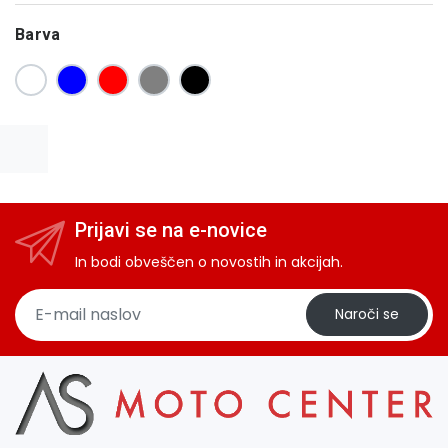
Barva
Prijavi se na e-novice
In bodi obveščen o novostih in akcijah.
Naroči se