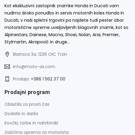
Kot ekskluzivni zastopnik znamke Honda in Ducati vam
nudimo široko ponudbo in servis motornih koles Honda in
Ducati, v naši spletni trgovini pa najdete tudi pester izbor
motoristične opreme uveljavljenih blagovnih znamk, kot so
Alpinestars, Dainese, Macna, Shoei, Nolan, Arai, Premier,
Stylmartin, Akrapovič in druge…
Blatnica 3a, 1236 OIC Trzin
info@moto-as.com
Prodaja:
+386 1 562 37 00
Prodajni program
Oblačila za prosti čas
Dodatki in darila
Kovčki, torbe in nahrbtniki
Zaščitna oprema za motorista