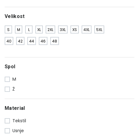
Velikost
S
M
L
XL
2XL
3XL
XS
4XL
5XL
40
42
44
46
48
Spol
M
Ž
Material
Tekstil
Usnje