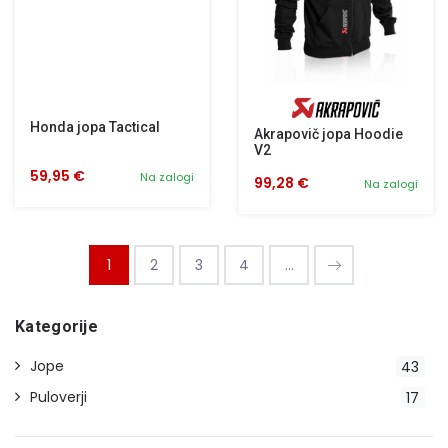
Honda jopa Tactical
Akrapovič jopa Hoodie
V2
59,95 €
Na zalogi
99,28 €
Na zalogi
1
2
3
4
...
Kategorije
Jope
43
Puloverji
17