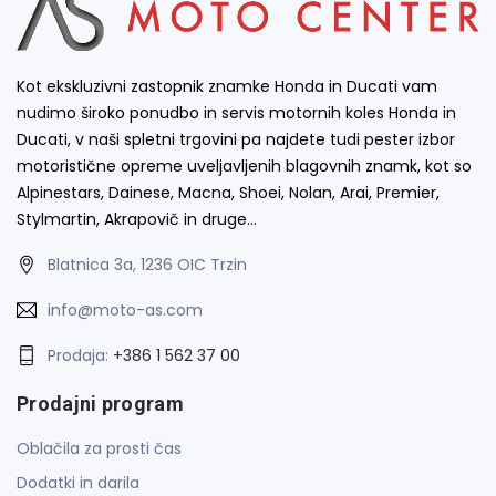
Kot ekskluzivni zastopnik znamke Honda in Ducati vam
nudimo široko ponudbo in servis motornih koles Honda in
Ducati, v naši spletni trgovini pa najdete tudi pester izbor
motoristične opreme uveljavljenih blagovnih znamk, kot so
Alpinestars, Dainese, Macna, Shoei, Nolan, Arai, Premier,
Stylmartin, Akrapovič in druge…
Blatnica 3a, 1236 OIC Trzin
info@moto-as.com
Prodaja:
+386 1 562 37 00
Prodajni program
Oblačila za prosti čas
Dodatki in darila