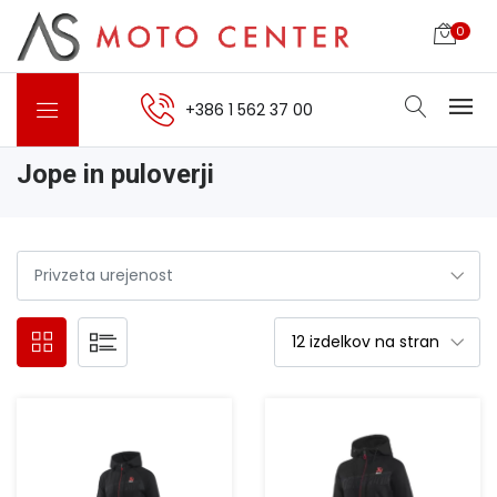
0
+386 1 562 37 00
Jope in puloverji