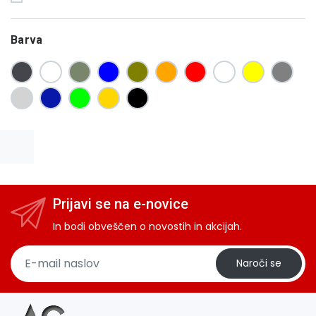
Barva
Prijavi se na e-novice
In bodi obveščen o novostih in akcijah.
Naroči se