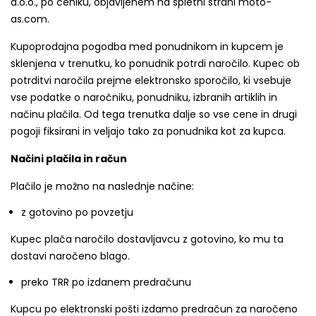
d.o.o., po ceniku, objavljenem na spletni strani moto-
as.com.
Kupoprodajna pogodba med ponudnikom in kupcem je
sklenjena v trenutku, ko ponudnik potrdi naročilo. Kupec ob
potrditvi naročila prejme elektronsko sporočilo, ki vsebuje
vse podatke o naročniku, ponudniku, izbranih artiklih in
načinu plačila. Od tega trenutka dalje so vse cene in drugi
pogoji fiksirani in veljajo tako za ponudnika kot za kupca.
Načini plačila in račun
Plačilo je možno na naslednje načine:
z gotovino po povzetju
Kupec plača naročilo dostavljavcu z gotovino, ko mu ta
dostavi naročeno blago.
preko TRR po izdanem predračunu
Kupcu po elektronski pošti izdamo predračun za naročeno