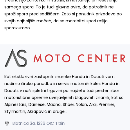
vrednostjo zahtevka in stroški, ki nastanejo pri reševanju
samega spora. To je tudi glavna ovira, da potrošnik ne
sproži spora pred sodiščem. Zato si ponudnik prizadeva po
svojih najboljših močeh, da se morebitni spori rešijo
sporazumno.
Kot ekskluzivni zastopnik znamke Honda in Ducati vam
nudimo široko ponudbo in servis motornih koles Honda in
Ducati, v naši spletni trgovini pa najdete tudi pester izbor
motoristične opreme uveljavljenih blagovnih znamk, kot so
Alpinestars, Dainese, Macna, Shoei, Nolan, Arai, Premier,
Stylmartin, Akrapovič in druge…
Blatnica 3a, 1236 OIC Trzin