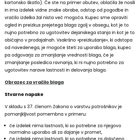
kartonsko škatlo). Če ste na primer obutev, oblačila že nosili
in ima izdelek vidne znake obrabe, odstop od pogodbe in
vračilo izdelka žal nista več mogoča. Kupec sme opraviti
ogled in preizkus prejetega blaga zgolj v obsegu, kot je to
nujno potrebno za ugotovitev dejanskega stanja in kot je to
običajno v prodajalnah. Vsakršno »preizkušanje«, ki odstopa
od navedenega, je mogoče šteti za uporabo blaga, kupec
pa odgovarja za zmanjšanje vrednosti blaga, če je
zmanjšanje posledica ravnanja, ki ni nujno potrebno za
ugotovitev narave lastnosti in delovanja blaga.
Obrazec za vračilo blaga
Stvarne napake
V skladu s 37. členom Zakona o varstvu potrošnikov je
pomanjkljivost pomembna v primeru:
če izdelek nima lastnosti, ki so potrebne za njegovo
normalno uporabo ali za dajanje v promet,
če izdelek nima lastnosti, ki so potrebne za določeno