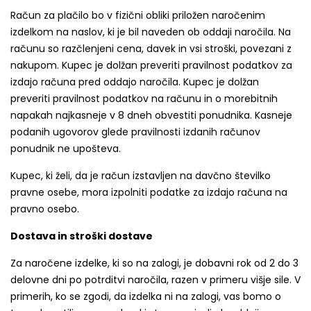
Račun za plačilo bo v fizični obliki priložen naročenim
izdelkom na naslov, ki je bil naveden ob oddaji naročila. Na
računu so razčlenjeni cena, davek in vsi stroški, povezani z
nakupom. Kupec je dolžan preveriti pravilnost podatkov za
izdajo računa pred oddajo naročila. Kupec je dolžan
preveriti pravilnost podatkov na računu in o morebitnih
napakah najkasneje v 8 dneh obvestiti ponudnika. Kasneje
podanih ugovorov glede pravilnosti izdanih računov
ponudnik ne upošteva.
Kupec, ki želi, da je račun izstavljen na davčno številko
pravne osebe, mora izpolniti podatke za izdajo računa na
pravno osebo.
Dostava in stroški dostave
Za naročene izdelke, ki so na zalogi, je dobavni rok od 2 do 3
delovne dni po potrditvi naročila, razen v primeru višje sile. V
primerih, ko se zgodi, da izdelka ni na zalogi, vas bomo o