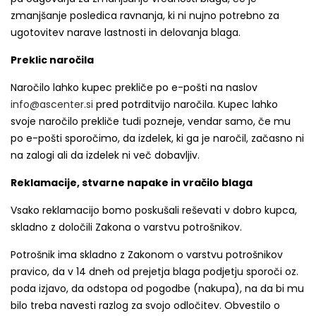
zmanjšanje posledica ravnanja, ki ni nujno potrebno za
ugotovitev narave lastnosti in delovanja blaga.
Preklic naročila
Naročilo lahko kupec prekliče po e-pošti na naslov
info@ascenter.si
pred potrditvijo naročila. Kupec lahko
svoje naročilo prekliče tudi pozneje, vendar samo, če mu
po e-pošti sporočimo, da izdelek, ki ga je naročil, začasno ni
na zalogi ali da izdelek ni več dobavljiv.
Reklamacije, stvarne napake in vračilo blaga
Vsako reklamacijo bomo poskušali reševati v dobro kupca,
skladno z določili Zakona o varstvu potrošnikov.
Potrošnik ima skladno z Zakonom o varstvu potrošnikov
pravico, da v 14 dneh od prejetja blaga podjetju sporoči oz.
poda izjavo, da odstopa od pogodbe (nakupa), na da bi mu
bilo treba navesti razlog za svojo odločitev. Obvestilo o