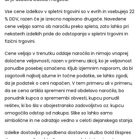
Vse cene izdelkov v spletni trgovini so v evrih in vsebujejo 22
% DDV, razen če je izrecno napisano drugače. Navedene
cene veljajo samo ob naročilu preko spleta, zato lahko pri
nekaterih izdelkih pride do odstopanja v spletni trgovini in
fizični trgovini.
Cene veljajo v trenutku oddaje naročila in nimajo vnaprej
določene veljavnosti, razen v primeru akcij, ko je veljavnost
ponudbe posebej označena. Kljub izjemnim naporom, da bi
zagotovili najbolj ažurne in točne podatke, se lahko zgodi,
da je podatek o ceni napačen. V tem primeru ali v primeru,
da se cena artikla spremeni med obdelavo naročila, bo
ponudnik kupca o spremembi obvesti, kupcu ponudil
rešitev, ki bo šla v obojestransko zadovoljstvo oz. kupcu
omogočila odstop od nakupa. Slike so lahko samo
simbolične in ne odražajo vedno v celoti dejanskega stanja.
Izdelke dostavlja pogodbena dostavna služba Gold Ekspres