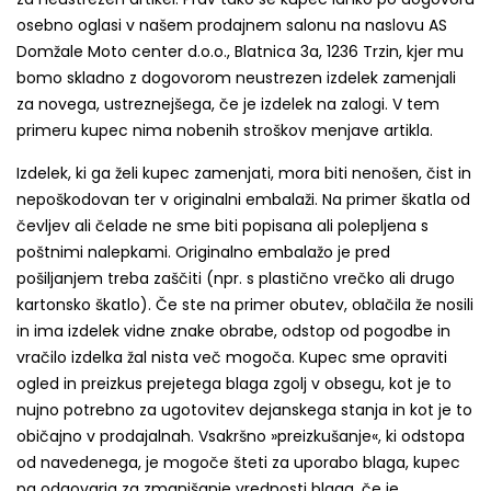
osebno oglasi v našem prodajnem salonu na naslovu AS
Domžale Moto center d.o.o., Blatnica 3a, 1236 Trzin, kjer mu
bomo skladno z dogovorom neustrezen izdelek zamenjali
za novega, ustreznejšega, če je izdelek na zalogi. V tem
primeru kupec nima nobenih stroškov menjave artikla.
Izdelek, ki ga želi kupec zamenjati, mora biti nenošen, čist in
nepoškodovan ter v originalni embalaži. Na primer škatla od
čevljev ali čelade ne sme biti popisana ali polepljena s
poštnimi nalepkami. Originalno embalažo je pred
pošiljanjem treba zaščiti (npr. s plastično vrečko ali drugo
kartonsko škatlo). Če ste na primer obutev, oblačila že nosili
in ima izdelek vidne znake obrabe, odstop od pogodbe in
vračilo izdelka žal nista več mogoča. Kupec sme opraviti
ogled in preizkus prejetega blaga zgolj v obsegu, kot je to
nujno potrebno za ugotovitev dejanskega stanja in kot je to
običajno v prodajalnah. Vsakršno »preizkušanje«, ki odstopa
od navedenega, je mogoče šteti za uporabo blaga, kupec
pa odgovarja za zmanjšanje vrednosti blaga, če je