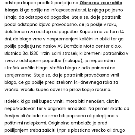
odstopu kupec predloži podjetju na
Obrazcu za vračilo
blaga
,
ki ga pošlje na
info@ascenter.si
, iz njega pa jasno
izhaja, da odstopa od pogodbe. Šteje se, da je potrošnik
podal odstopno izjavo pravočasno, če jo pošlje v roku,
določenem za odstop od pogodbe. Kupec ima za tem 14
dni, da blago vrne v nespremenjeni količini in obliki ter ga
pošlje podjetju na naslov AS Domžale Moto center d.o.o.,
Blatnica 3a, 1236 Trzin. Edini strošek, ki bremeni potrošnika v
zvezi z odstopom pogodbe (nakupa), je neposreden
strošek vračila blaga. Vračila blaga z odkupninami ne
sprejemamo. Šteje se, da je potrošnik pravočasno vrnil
blago, če ga pošlje pred iztekom 14-dnevnega roka za
vračilo. Vračilu kupec obvezno priloži kopijo računa.
Izdelek, ki ga želi kupec vrniti, mora biti nenošen, čist in
nepoškodovan ter v originalni embalaži. Na primer škatla od
čevljev ali čelade ne sme biti popisana ali polepljena s
poštnimi nalepkami. Originalno embalažo je pred
pošiljanjem treba zaščiti (npr. s plastično vrečko ali drugo