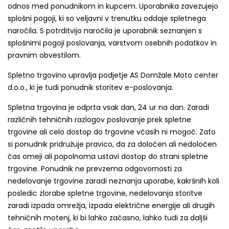
odnos med ponudnikom in kupcem. Uporabnika zavezujejo
splošni pogoji, ki so veljavni v trenutku oddaje spletnega
naročila. S potrditvijo naročila je uporabnik seznanjen s
splošnimi pogoji poslovanja, varstvom osebnih podatkov in
pravnim obvestilom.
Spletno trgovino upravlja podjetje AS Domžale Moto center
d.o.o., ki je tudi ponudnik storitev e-poslovanja.
Spletna trgovina je odprta vsak dan, 24 ur na dan. Zaradi
različnih tehničnih razlogov poslovanje prek spletne
trgovine ali celo dostop do trgovine včasih ni mogoč. Zato
si ponudnik pridružuje pravico, da za določen ali nedoločen
čas omeji ali popolnoma ustavi dostop do strani spletne
trgovine. Ponudnik ne prevzema odgovornosti za
nedelovanje trgovine zaradi neznanja uporabe, kakršnih koli
posledic zlorabe spletne trgovine, nedelovanja storitve
zaradi izpada omrežja, izpada električne energije ali drugih
tehničnih motenj, ki bi lahko začasno, lahko tudi za daljši