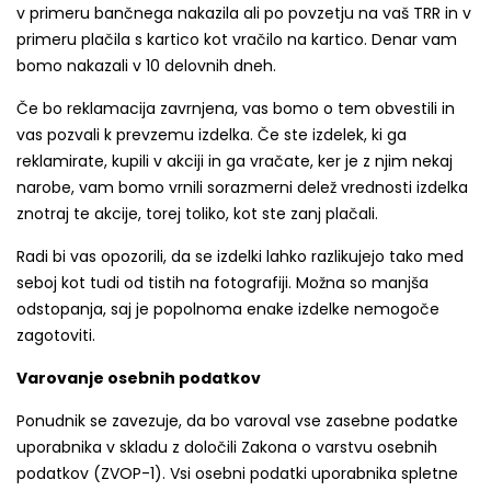
v primeru bančnega nakazila ali po povzetju na vaš TRR in v
primeru plačila s kartico kot vračilo na kartico. Denar vam
bomo nakazali v 10 delovnih dneh.
Če bo reklamacija zavrnjena, vas bomo o tem obvestili in
vas pozvali k prevzemu izdelka. Če ste izdelek, ki ga
reklamirate, kupili v akciji in ga vračate, ker je z njim nekaj
narobe, vam bomo vrnili sorazmerni delež vrednosti izdelka
znotraj te akcije, torej toliko, kot ste zanj plačali.
Radi bi vas opozorili, da se izdelki lahko razlikujejo tako med
seboj kot tudi od tistih na fotografiji. Možna so manjša
odstopanja, saj je popolnoma enake izdelke nemogoče
zagotoviti.
Varovanje osebnih podatkov
Ponudnik se zavezuje, da bo varoval vse zasebne podatke
uporabnika v skladu z določili Zakona o varstvu osebnih
podatkov (ZVOP-1). Vsi osebni podatki uporabnika spletne