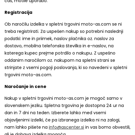
čas, motile uporabo.
Registracija
Ob naročilu izdelka v spletni trgovini moto-as.com se ni
treba registrirati. Za uspešen nakup so potrebni naslednji
podatki: ime in priimek, naslov plačnika oz. naslov za
dostavo, mobilna telefonska številka in e-naslov, na
katerega kupec prejme potrdilo o nakupu. Z uspešno
oddanim naročilom oz. nakupom na spletni strani se
strinjate z vsemi pogoji poslovanja, ki so navedeni v spletni
trgovini moto-as.com.
Naročanje in cene
Nakup v spletni trgovini moto-as.com je mogoč samo v
slovenskem jeziku. Spletna trgovina je dostopna 24 ur na
dan in 7 dni na teden. Izberete lahko med vsemi
objavljenimi izdelki, če pa izbranega izdelka ni na zalogi,
nam lahko pišete na
info@ascenter.si
in vas bomo obvestili,
ali je dobava izdelka mogoča.