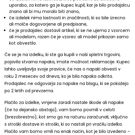
uporabo, za katero ga je kupec kupil, kar je bilo prodajalcu
znano ali bi mu moralo biti znano,
če izdelek nima lastnosti in značilnosti, ki so bile izrecno
ali molče dogovorjene ali predpisane,
če je prodajalec dostavil artikel, ki se ne ujema z vzorcem
ali modelom, razen če je vzorec ali model prikazan samo
kot obvestilo.
Če se je na izdelku, ki ste ga kupili v naši spletni trgovini,
pojavila stvarna napaka, imate možnost reklamacije. Kupec
lahko uveljavlja svoje pravice, če nas o napaki obvesti v
roku 2 mesecev od dneva, ko je bila napaka odkrita.
Prodajalec ne odgovarja za napake na blagu, ki se pokažejo
po 2 letih od prevzema.
Plačilo za izdelke, vrnjene zaradi nastale škode ali napake
(če ta dejansko obstaja), vam bomo povrnili v celoti
(brezobrestno), kot smo ga na računu zaračunali, vključno
s stroški dostave in stroški, ki so nastali pri vračilu izdelka.
Plačilo vam bomo vrnili na enak način, kot je bilo izvedeno –