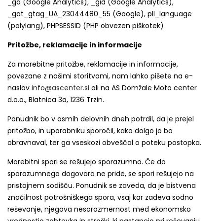
_ga (Google Analytics), _gid (Google Analytics),
_gat_gtag_UA_23044480_55 (Google), pll_language
(polylang), PHPSESSID (PHP obvezen piškotek)
Pritožbe, reklamacije in informacije
Za morebitne pritožbe, reklamacije in informacije,
povezane z našimi storitvami, nam lahko pišete na e-
naslov
info@ascenter.si
ali na AS Domžale Moto center
d.o.o., Blatnica 3a, 1236 Trzin.
Ponudnik bo v osmih delovnih dneh potrdil, da je prejel
pritožbo, in uporabniku sporočil, kako dolgo jo bo
obravnaval, ter ga vseskozi obveščal o poteku postopka.
Morebitni spori se rešujejo sporazumno. Če do
sporazumnega dogovora ne pride, se spori rešujejo na
pristojnem sodišču. Ponudnik se zaveda, da je bistvena
značilnost potrošniškega spora, vsaj kar zadeva sodno
reševanje, njegova nesorazmernost med ekonomsko