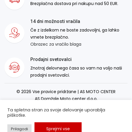
Brezplačna dostava pri nakupu nad 50 EUR.
14 dni možnosti vračila
Če z izdelkom ne boste zadovoljni, ga lahko
vrnete brezplačno.
Obrazec za vračilo blaga
Prodajni svetovalci
Znotraj delovnega časa so vam na voljo naši
prodajni svetovalci.
© 2026 Vse pravice pridržane | AS MOTO CENTER
AS Domžale Moto center d.o.o.
Izdelava spletne strani:
RSMT
Ta spletna stran za svoje delovanje uporablja
piškotke.
Sprejmi vse
Prilagodi