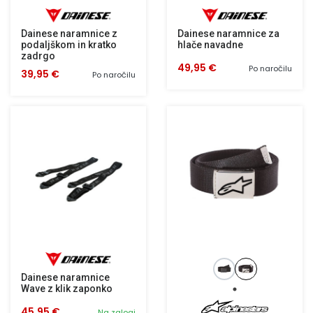
Dainese naramnice z
Dainese naramnice za
podaljškom in kratko
hlače navadne
zadrgo
49,95 €
Po naročilu
39,95 €
Po naročilu
Dainese naramnice
Wave z klik zaponko
45,95 €
Na zalogi