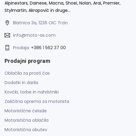
Alpinestars, Dainese, Macna, Shoei, Nolan, Arai, Premier,
Stylmartin, Akrapovič in druge…
Blatnica 3a, 1236 OIC Trzin
info@moto-as.com
Prodaja:
+386 1 562 37 00
Prodajni program
Oblačila za prosti čas
Dodatki in darila
Kovčki, torbe in nahrbtniki
Zaščitna oprema za motorista
Motoristične čelade
Motoristična oblačila
Motoristična obutev