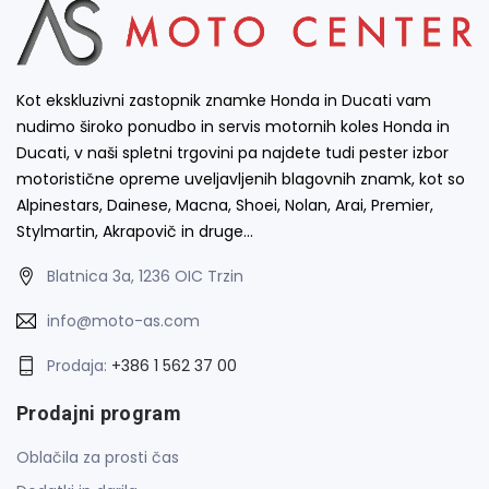
Kot ekskluzivni zastopnik znamke Honda in Ducati vam
nudimo široko ponudbo in servis motornih koles Honda in
Ducati, v naši spletni trgovini pa najdete tudi pester izbor
motoristične opreme uveljavljenih blagovnih znamk, kot so
Alpinestars, Dainese, Macna, Shoei, Nolan, Arai, Premier,
Stylmartin, Akrapovič in druge…
Blatnica 3a, 1236 OIC Trzin
info@moto-as.com
Prodaja:
+386 1 562 37 00
Prodajni program
Oblačila za prosti čas