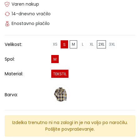
Varen nakup
14-dnevno vračilo
Enostavno plačilo
Velikost:
XS
M
L
XL
2XL
3XL
S
Spol:
M
Material:
TEKSTIL
Barva:
Izdelka trenutno ni na zalogi in je na voljo po naročilu.
Pošljite povpraševanje.