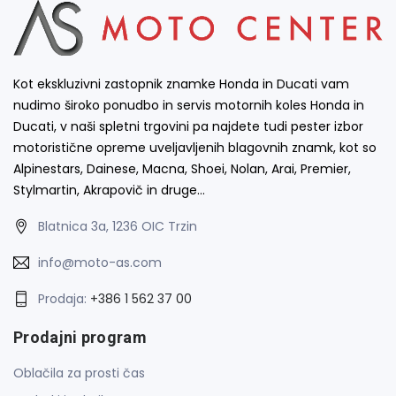
Kot ekskluzivni zastopnik znamke Honda in Ducati vam
nudimo široko ponudbo in servis motornih koles Honda in
Ducati, v naši spletni trgovini pa najdete tudi pester izbor
motoristične opreme uveljavljenih blagovnih znamk, kot so
Alpinestars, Dainese, Macna, Shoei, Nolan, Arai, Premier,
Stylmartin, Akrapovič in druge…
Blatnica 3a, 1236 OIC Trzin
info@moto-as.com
Prodaja:
+386 1 562 37 00
Prodajni program
Oblačila za prosti čas