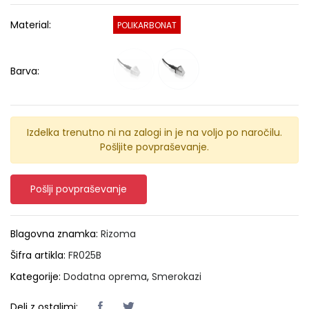
Material:
POLIKARBONAT
Barva:
Izdelka trenutno ni na zalogi in je na voljo po naročilu.
Pošljite povpraševanje.
Pošlji povpraševanje
Blagovna znamka:
Rizoma
Šifra artikla:
FR025B
Kategorije:
Dodatna oprema
,
Smerokazi
Deli z ostalimi: