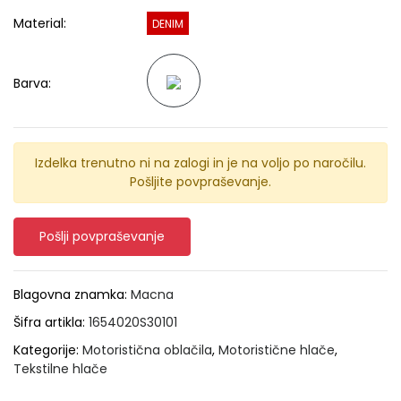
Material:
DENIM
Barva:
Izdelka trenutno ni na zalogi in je na voljo po naročilu.
Pošljite povpraševanje.
Pošlji povpraševanje
Blagovna znamka:
Macna
Šifra artikla:
1654020S30101
Kategorije:
Motoristična oblačila
,
Motoristične hlače
,
Tekstilne hlače