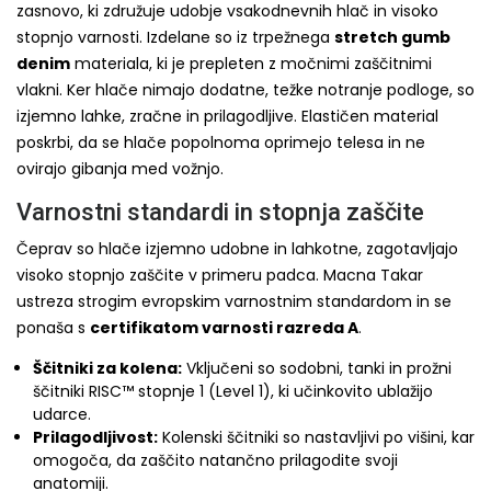
zasnovo, ki združuje udobje vsakodnevnih hlač in visoko
stopnjo varnosti. Izdelane so iz trpežnega
stretch gumb
denim
materiala, ki je prepleten z močnimi zaščitnimi
vlakni. Ker hlače nimajo dodatne, težke notranje podloge, so
izjemno lahke, zračne in prilagodljive. Elastičen material
poskrbi, da se hlače popolnoma oprimejo telesa in ne
ovirajo gibanja med vožnjo.
Varnostni standardi in stopnja zaščite
Čeprav so hlače izjemno udobne in lahkotne, zagotavljajo
visoko stopnjo zaščite v primeru padca. Macna Takar
ustreza strogim evropskim varnostnim standardom in se
ponaša s
certifikatom varnosti razreda A
.
Ščitniki za kolena:
Vključeni so sodobni, tanki in prožni
ščitniki RISC™ stopnje 1 (Level 1), ki učinkovito ublažijo
udarce.
Prilagodljivost:
Kolenski ščitniki so nastavljivi po višini, kar
omogoča, da zaščito natančno prilagodite svoji
anatomiji.