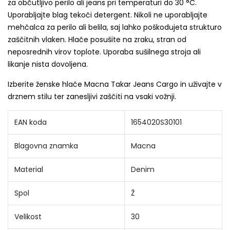
za občutljivo perilo ali jeans pri temperaturi do 30 °C.
Uporabljajte blag tekoči detergent. Nikoli ne uporabljajte
mehčalca za perilo ali belila, saj lahko poškodujeta strukturo
zaščitnih vlaken. Hlače posušite na zraku, stran od
neposrednih virov toplote. Uporaba sušilnega stroja ali
likanje nista dovoljena.
Izberite ženske hlače Macna Takar Jeans Cargo in uživajte v
drznem stilu ter zanesljivi zaščiti na vsaki vožnji.
EAN koda
1654020S30101
Blagovna znamka
Macna
Material
Denim
Spol
Ž
Velikost
30