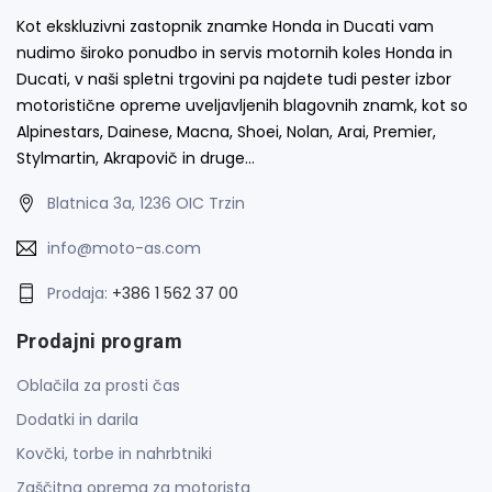
Kot ekskluzivni zastopnik znamke Honda in Ducati vam
nudimo široko ponudbo in servis motornih koles Honda in
Ducati, v naši spletni trgovini pa najdete tudi pester izbor
motoristične opreme uveljavljenih blagovnih znamk, kot so
Alpinestars, Dainese, Macna, Shoei, Nolan, Arai, Premier,
Stylmartin, Akrapovič in druge…
Blatnica 3a, 1236 OIC Trzin
info@moto-as.com
Prodaja:
+386 1 562 37 00
Prodajni program
Oblačila za prosti čas
Dodatki in darila
Kovčki, torbe in nahrbtniki
Zaščitna oprema za motorista