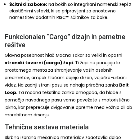
Ščitniki za boke:
Na bokih so integrirani namenski žepi z
elastičnimi vstavki, ki so pripravljeni za enostavno
namestitev dodatnih RISC™ ščitnikov za boke.
Funkcionalen “Cargo” dizajn in pametne
rešitve
Glavna posebnost hlač Macna Takar so veliki in opazni
stranski tovorni (cargo) žepi
. Ti žepi ne ponujajo le
prostornega mesta za shranjevanje vaših osebnih
predmetov, ampak hlačam dajejo drzen, vojaško-urbani
videz. Na zadnji strani pasu se nahaja priročna zanka
Belt
Loop
. Ta močna tekstilna zanka omogoča, da hlače s
pomočjo navadnega pasu varno povežete z motoristično
jakno, kar preprečuje dvigovanje opreme med vožnjo ali ob
morebitnem drsenju.
Tehnična sestava materiala
Skrbno izbrana mešanica materialov zagotavlja dolgo