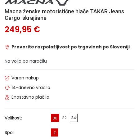
Macna ženske motoristične hlače TAKAR Jeans
Cargo-skrajšane
249,95 €
Preverite razpoložljivost po trgovinah po Sloveniji
Na voljo po naročilu
Varen nakup
14-dnevno vračilo
Enostavno plačilo
Velikost:
32
34
30
Spol:
Ž