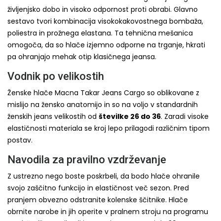
življenjsko dobo in visoko odpornost proti obrabi. Glavno
sestavo tvori kombinacija visokokakovostnega bombaža,
poliestra in prožnega elastana. Ta tehnična mešanica
omogoča, da so hlače izjemno odporne na trganje, hkrati
pa ohranjajo mehak otip klasičnega jeansa.
Vodnik po velikostih
Ženske hlače Macna Takar Jeans Cargo so oblikovane z
mislijo na žensko anatomijo in so na voljo v standardnih
ženskih jeans velikostih od
številke 26 do 36
. Zaradi visoke
elastičnosti materiala se kroj lepo prilagodi različnim tipom
postav.
Navodila za pravilno vzdrževanje
Z ustrezno nego boste poskrbeli, da bodo hlače ohranile
svojo zaščitno funkcijo in elastičnost več sezon. Pred
pranjem obvezno odstranite kolenske ščitnike. Hlače
obrnite narobe in jih operite v pralnem stroju na programu