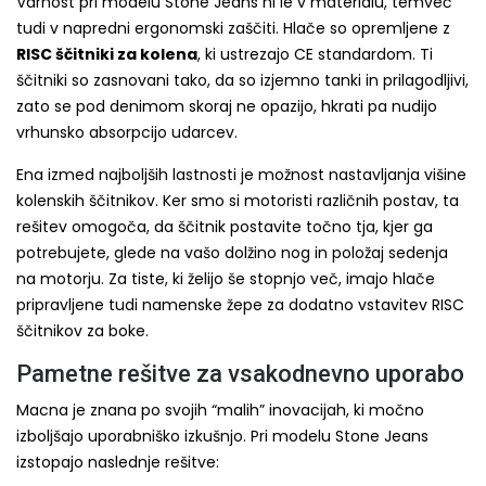
Varnost pri modelu Stone Jeans ni le v materialu, temveč
tudi v napredni ergonomski zaščiti. Hlače so opremljene z
RISC ščitniki za kolena
, ki ustrezajo CE standardom. Ti
ščitniki so zasnovani tako, da so izjemno tanki in prilagodljivi,
zato se pod denimom skoraj ne opazijo, hkrati pa nudijo
vrhunsko absorpcijo udarcev.
Ena izmed najboljših lastnosti je možnost nastavljanja višine
kolenskih ščitnikov. Ker smo si motoristi različnih postav, ta
rešitev omogoča, da ščitnik postavite točno tja, kjer ga
potrebujete, glede na vašo dolžino nog in položaj sedenja
na motorju. Za tiste, ki želijo še stopnjo več, imajo hlače
pripravljene tudi namenske žepe za dodatno vstavitev RISC
ščitnikov za boke.
Pametne rešitve za vsakodnevno uporabo
Macna je znana po svojih “malih” inovacijah, ki močno
izboljšajo uporabniško izkušnjo. Pri modelu Stone Jeans
izstopajo naslednje rešitve: