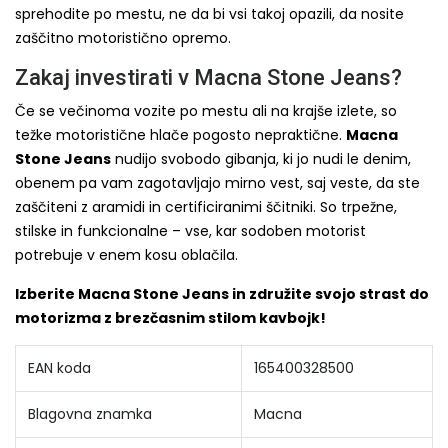
sprehodite po mestu, ne da bi vsi takoj opazili, da nosite
zaščitno motoristično opremo.
Zakaj investirati v Macna Stone Jeans?
Če se večinoma vozite po mestu ali na krajše izlete, so
težke motoristične hlače pogosto nepraktične.
Macna
Stone Jeans
nudijo svobodo gibanja, ki jo nudi le denim,
obenem pa vam zagotavljajo mirno vest, saj veste, da ste
zaščiteni z aramidi in certificiranimi ščitniki. So trpežne,
stilske in funkcionalne – vse, kar sodoben motorist
potrebuje v enem kosu oblačila.
Izberite Macna Stone Jeans in združite svojo strast do
motorizma z brezčasnim stilom kavbojk!
EAN koda
165400328500
Blagovna znamka
Macna