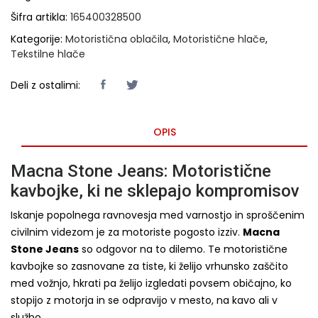
Šifra artikla:
165400328500
Kategorije:
Motoristična oblačila
,
Motoristične hlače
,
Tekstilne hlače
Deli z ostalimi:
OPIS
Macna Stone Jeans: Motoristične
kavbojke, ki ne sklepajo kompromisov
Iskanje popolnega ravnovesja med varnostjo in sproščenim
civilnim videzom je za motoriste pogosto izziv.
Macna
Stone Jeans
so odgovor na to dilemo. Te motoristične
kavbojke so zasnovane za tiste, ki želijo vrhunsko zaščito
med vožnjo, hkrati pa želijo izgledati povsem običajno, ko
stopijo z motorja in se odpravijo v mesto, na kavo ali v
službo.