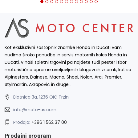
Kot ekskluzivni zastopnik znamke Honda in Ducati vam
nudimo široko ponudbo in servis motornih koles Honda in
Ducati, v naši spletni trgovini pa najdete tudi pester izbor
motoristične opreme uveljavljenih blagovnih znamk, kot so
Alpinestars, Dainese, Macna, Shoei, Nolan, Arai, Premier,
Stylmartin, Akrapovič in druge…
Blatnica 3a, 1236 OIC Trzin
info@moto-as.com
Prodaja:
+386 1 562 37 00
Prodajni program