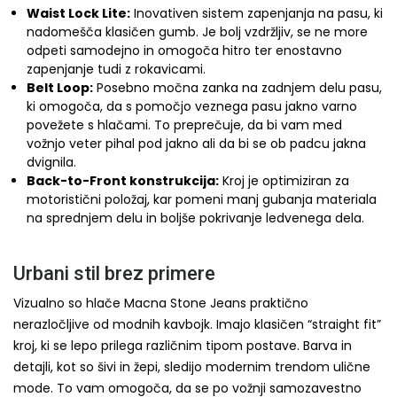
Waist Lock Lite:
Inovativen sistem zapenjanja na pasu, ki
nadomešča klasičen gumb. Je bolj vzdržljiv, se ne more
odpeti samodejno in omogoča hitro ter enostavno
zapenjanje tudi z rokavicami.
Belt Loop:
Posebno močna zanka na zadnjem delu pasu,
ki omogoča, da s pomočjo veznega pasu jakno varno
povežete s hlačami. To preprečuje, da bi vam med
vožnjo veter pihal pod jakno ali da bi se ob padcu jakna
dvignila.
Back-to-Front konstrukcija:
Kroj je optimiziran za
motoristični položaj, kar pomeni manj gubanja materiala
na sprednjem delu in boljše pokrivanje ledvenega dela.
Urbani stil brez primere
Vizualno so hlače Macna Stone Jeans praktično
nerazločljive od modnih kavbojk. Imajo klasičen “straight fit”
kroj, ki se lepo prilega različnim tipom postave. Barva in
detajli, kot so šivi in žepi, sledijo modernim trendom ulične
mode. To vam omogoča, da se po vožnji samozavestno