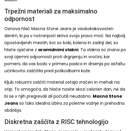
Trpežni materiali za maksimalno
odpornost
Osnova hlač Macna Stone Jeans je visokokakovosten
denim, ki pa v notranjosti skriva svojo pravo moč. Na najbolj
izpostavljenih mestih, kot so boki, kolena in zadnji del, so
hlače ojačane z
aramidnimi vlakni
. Ta vlakna so znana po
svoji izjemni odpornosti proti drgnjenju in vročini, kar
pomeni, da vas bodo v primeru padca in drsenja po asfaltu
učinkovito zaščitila pred poškodbami kože.
Kljub robustni zaščiti material ostaja zračen in mehak na
otip. To omogoča, da hlače nosite skozi celoten dan, ne da
bi se v njih pregrevali ali počutili neudobno.
Macna Stone
Jeans
so tako idealna izbira za poletne vožnje in prehodna
obdobja.
Diskretna zaščita z RISC tehnologijo