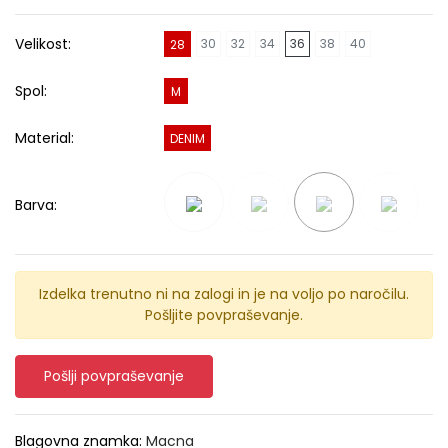
Velikost:
30
32
34
36
38
40
28
Spol:
M
Material:
DENIM
Barva:
Izdelka trenutno ni na zalogi in je na voljo po naročilu.
Pošljite povpraševanje.
Pošlji povpraševanje
Blagovna znamka:
Macna