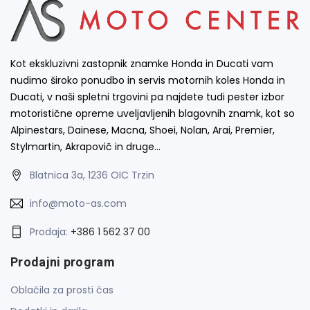
Kot ekskluzivni zastopnik znamke Honda in Ducati vam
nudimo široko ponudbo in servis motornih koles Honda in
Ducati, v naši spletni trgovini pa najdete tudi pester izbor
motoristične opreme uveljavljenih blagovnih znamk, kot so
Alpinestars, Dainese, Macna, Shoei, Nolan, Arai, Premier,
Stylmartin, Akrapovič in druge…
Blatnica 3a, 1236 OIC Trzin
info@moto-as.com
Prodaja:
+386 1 562 37 00
Prodajni program
Oblačila za prosti čas