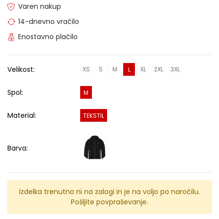
Varen nakup
14-dnevno vračilo
Enostavno plačilo
Velikost:
XS
S
M
XL
2XL
3XL
L
Spol:
M
Material:
TEKSTIL
Barva:
Izdelka trenutno ni na zalogi in je na voljo po naročilu.
Pošljite povpraševanje.