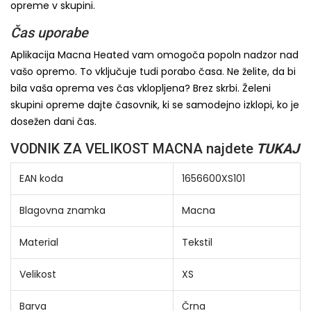
opreme v skupini.
Čas uporabe
Aplikacija Macna Heated vam omogoča popoln nadzor nad
vašo opremo. To vključuje tudi porabo časa. Ne želite, da bi
bila vaša oprema ves čas vklopljena? Brez skrbi. Želeni
skupini opreme dajte časovnik, ki se samodejno izklopi, ko je
dosežen dani čas.
VODNIK ZA VELIKOST MACNA najdete
TUKAJ
EAN koda
1656600XS101
Blagovna znamka
Macna
Material
Tekstil
Velikost
XS
Barva
Črna