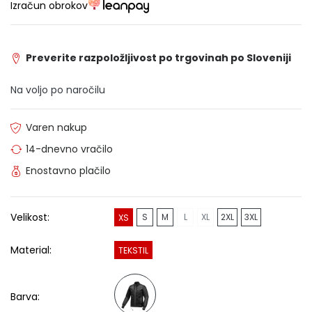
Izračun obrokov
Preverite razpoložljivost po trgovinah po Sloveniji
Na voljo po naročilu
Varen nakup
14-dnevno vračilo
Enostavno plačilo
Velikost:
S
M
L
XL
2XL
3XL
XS
Material:
TEKSTIL
Barva: