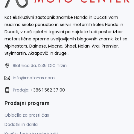
Kot ekskluzivni zastopnik znamke Honda in Ducati vam
nudimo široko ponudbo in servis motornih koles Honda in
Ducati, v naši spletni trgovini pa najdete tudi pester izbor
motoristične opreme uveljavljenih blagovnih znamk, kot so
Alpinestars, Dainese, Macna, Shoei, Nolan, Arai, Premier,
Stylmartin, Akrapovič in druge…
Blatnica 3a, 1236 OIC Trzin
info@moto-as.com
Prodaja:
+386 1 562 37 00
Prodajni program
Oblačila za prosti čas
Dodatki in darila
Kovčki, torbe in nahrbtniki