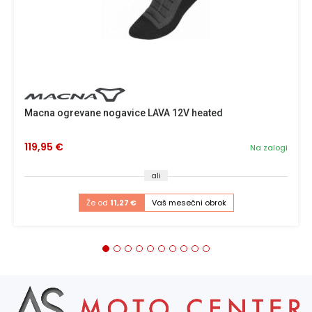
Macna ogrevane nogavice LAVA 12V heated
119,95 €
Na zalogi
ali
Že od
11,27 €
Vaš mesečni obrok