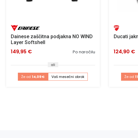
Dainese zaščitna podjakna NO WIND
Ducati jakn
Layer Softshell
149,95 €
124,90 €
Po naročilu
ali
Že od
14,09 €
Vaš mesečni obrok
Že od
1