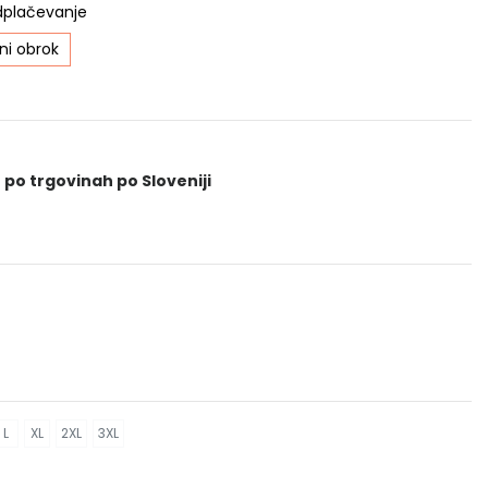
dplačevanje
i obrok
 po trgovinah po Sloveniji
L
XL
2XL
3XL