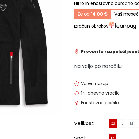
Hitro in enostavno obročno o
Že od
14,00 €
Vaš mesečn
Izračun obrokov
Preverite razpoložljivost
Na voljo po naročilu
Varen nakup
14-dnevno vračilo
Enostavno plačilo
Velikost:
S
M
XS
Spol:
M