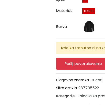
Material:
TEKSTIL
Barva:
Izdelka trenutno ni na za
Pošlji povpraševanje
Blagovna znamka:
Ducati
Šifra artikla:
987705522
Kategorije:
Oblačila za pro