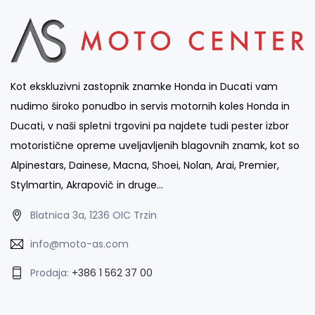
Kot ekskluzivni zastopnik znamke Honda in Ducati vam
nudimo široko ponudbo in servis motornih koles Honda in
Ducati, v naši spletni trgovini pa najdete tudi pester izbor
motoristične opreme uveljavljenih blagovnih znamk, kot so
Alpinestars, Dainese, Macna, Shoei, Nolan, Arai, Premier,
Stylmartin, Akrapovič in druge…
Blatnica 3a, 1236 OIC Trzin
info@moto-as.com
Prodaja:
+386 1 562 37 00