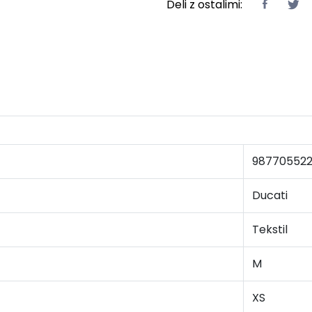
Deli z ostalimi:
98770552
Ducati
Tekstil
M
XS