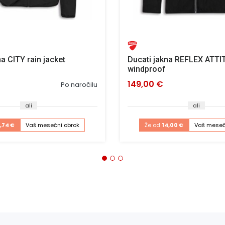
a CITY rain jacket
Ducati jakna REFLEX ATTI
windproof
149,00 €
Po naročilu
ali
ali
1,74 €
Vaš mesečni obrok
Že od
14,00 €
Vaš meseč