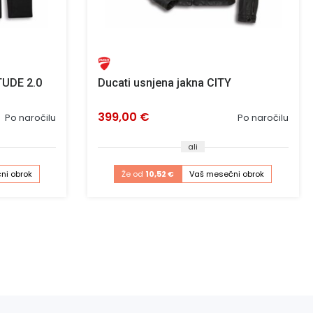
TUDE 2.0
Ducati usnjena jakna CITY
399,00 €
Po naročilu
Po naročilu
ali
ni obrok
Že od
10,52 €
Vaš mesečni obrok