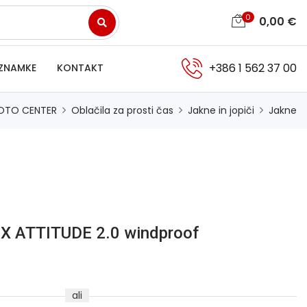
0
0,00
€
+386 1 562 37 00
ZNAMKE
KONTAKT
OTO CENTER
Oblačila za prosti čas
Jakne in jopiči
Jakne
EX ATTITUDE 2.0 windproof
ali