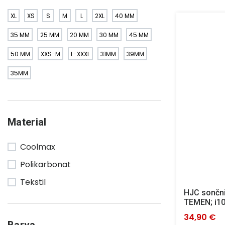
XL
XS
S
M
L
2XL
40 MM
35 MM
25 MM
20 MM
30 MM
45 MM
50 MM
XXS-M
L-XXXL
31MM
39MM
35MM
Material
Coolmax
Polikarbonat
Tekstil
HJC sončni
TEMEN; i1
34,90 €
Barva