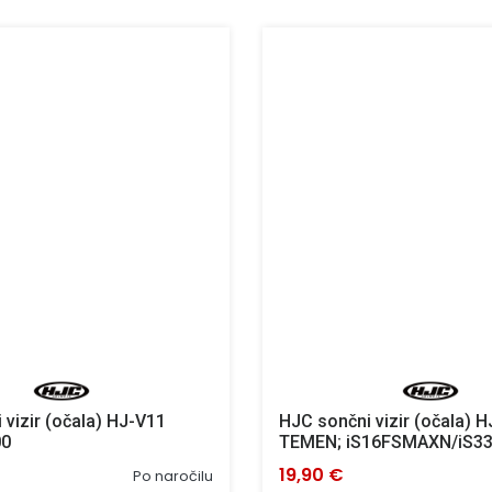
 vizir (očala) HJ-V11
HJC sončni vizir (očala) 
00
TEMEN; iS16FSMAXN/iS3
19,90 €
Po naročilu