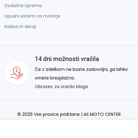
Dodatna oprema
Izpušni sistemi za motorje
Kolesa in skiroji
14 dni možnosti vračila
Če z izdelkom ne boste zadovoljni, ga lahko
vrnete brezplačno.
Obrazec za vračilo blaga
© 2026 Vse pravice pridržane | AS MOTO CENTER
AS Domžale Moto center d.o.o.
Izdelava spletne strani:
RSMT