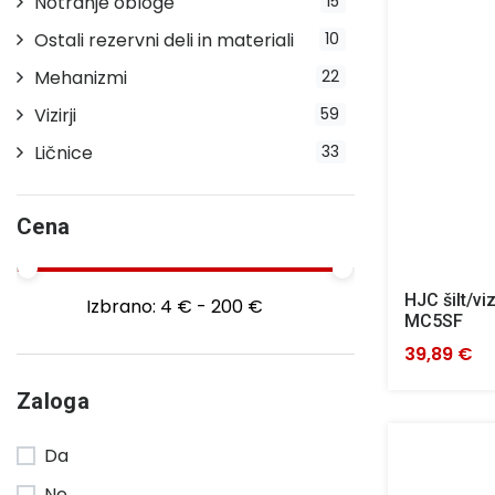
Notranje obloge
15
Ostali rezervni deli in materiali
10
Mehanizmi
22
Vizirji
59
Ličnice
33
Cena
HJC šilt/vi
Izbrano:
4 € - 200 €
MC5SF
39,89 €
Zaloga
Da
Ne