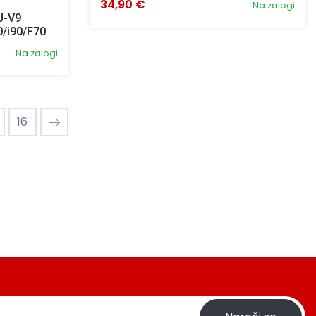
34,90 €
Na zalogi
HJ-V9
0/i90/F70
Na zalogi
16