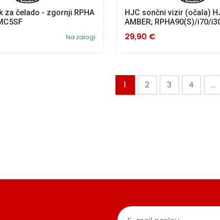
k za čelado - zgornji RPHA
HJC sončni vizir (očala) 
 MC5SF
AMBER; RPHA90(S)/i70/i3
29,90 €
Na zalogi
1
2
3
4
...