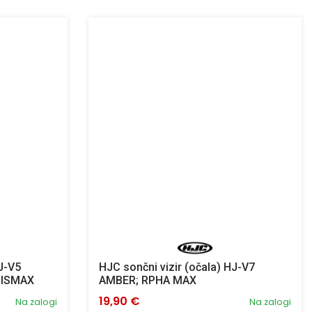
HJ-V5
HJC sončni vizir (očala) HJ-V7
3ISMAX
AMBER; RPHA MAX
19,90 €
Na zalogi
Na zalogi