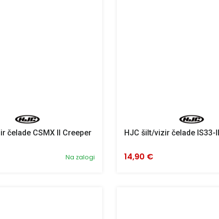
zir čelade CSMX II Creeper
HJC šilt/vizir čelade IS33-I
14,90 €
Na zalogi