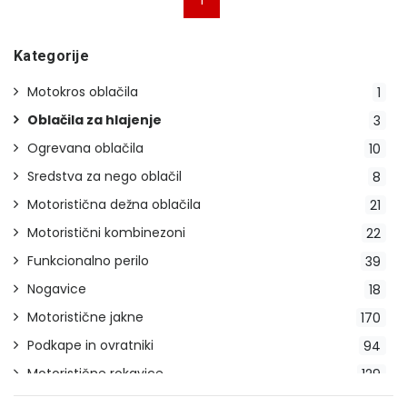
1
Kategorije
Motokros oblačila
1
Oblačila za hlajenje
3
Ogrevana oblačila
10
Sredstva za nego oblačil
8
Motoristična dežna oblačila
21
Motoristični kombinezoni
22
Funkcionalno perilo
39
Nogavice
18
Motoristične jakne
170
Podkape in ovratniki
94
Motoristične rokavice
129
Motoristične hlače
121