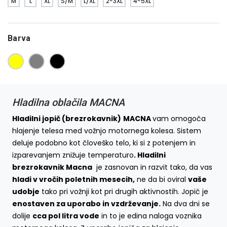
M
L
XL
S/M
L/XL
2-3XL
4-5XL
Barva
Hladilna oblačila MACNA
Hladilni jopič (brezrokavnik)
MACNA
vam omogoča
hlajenje telesa med vožnjo motornega kolesa. Sistem
deluje podobno kot človeško telo, ki si z potenjem in
izparevanjem znižuje temperaturo
. Hladilni
brezrokavnik Macna
je zasnovan in razvit tako, da vas
hladi v vročih poletnih mesecih,
ne da bi oviral
vaše
udobje
tako pri vožnji kot pri drugih aktivnostih. Jopič je
enostaven za uporabo in vzdrževanje.
Na dva dni se
dolije
cca pol litra vode
in to je edina naloga voznika