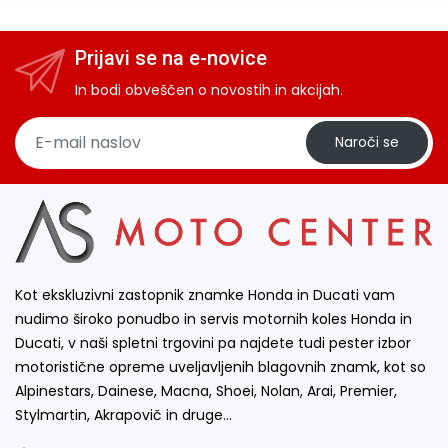
Prijavi se na e-novice
In bodi obveščen o novostih in akcijah.
Naroči se
Kot ekskluzivni zastopnik znamke Honda in Ducati vam
nudimo široko ponudbo in servis motornih koles Honda in
Ducati, v naši spletni trgovini pa najdete tudi pester izbor
motoristične opreme uveljavljenih blagovnih znamk, kot so
Alpinestars, Dainese, Macna, Shoei, Nolan, Arai, Premier,
Stylmartin, Akrapovič in druge…