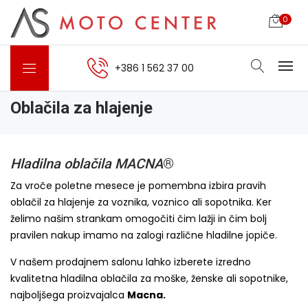
0
+386 1 562 37 00
Oblačila za hlajenje
Hladilna oblačila MACNA
®
Za vroče poletne mesece je pomembna izbira pravih
oblačil za hlajenje za voznika, voznico ali sopotnika. Ker
želimo našim strankam omogočiti čim lažji in čim bolj
pravilen nakup imamo na zalogi različne hladilne jopiče.
V našem prodajnem salonu lahko izberete izredno
kvalitetna hladilna oblačila za moške, ženske ali sopotnike,
najboljšega proizvajalca
Macna.