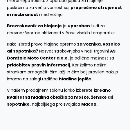
motornega kolesa. Z uporabo jopiča za hlajenje
poskrbimo za večjo varnost saj
preprečimo utrujenost
in nezbranost
med vožnjo.
Brezrokavnik za hlajenje
je
uporaben
tudi za
dnevno-športne aktivnosti v času visokih temperatur.
Kako izbrati pravo hlajeno opremo
za voznika, voznico
ali sopotnika?
Nasvet strokovnjaka v naši trgovini
AS
Domžale Moto Center d.o.o.
je odlična možnost za
pridobitev pravih informacij.
Ker želimo našim
strankam omogočiti čim lažji in čim bolj pravilen nakup
imamo na zalogi različne
hladilne jopiče.
V našem prodajnem salonu lahko izberete
izredno
kvalitetna hladilna oblačila
za
moške, ženske ali
sopotnike,
najboljšega proizvajalca
Macna.