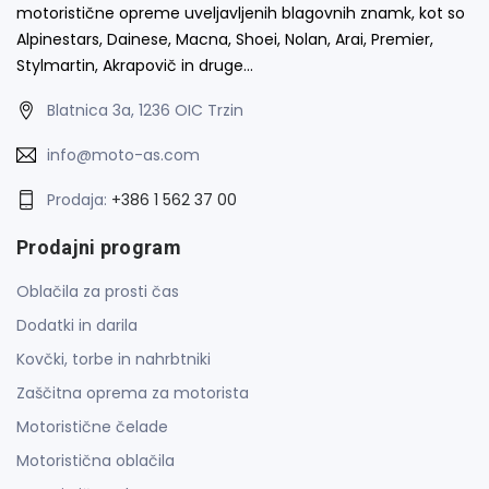
motoristične opreme uveljavljenih blagovnih znamk, kot so
Alpinestars, Dainese, Macna, Shoei, Nolan, Arai, Premier,
Stylmartin, Akrapovič in druge…
Blatnica 3a, 1236 OIC Trzin
info@moto-as.com
Prodaja:
+386 1 562 37 00
Prodajni program
Oblačila za prosti čas
Dodatki in darila
Kovčki, torbe in nahrbtniki
Zaščitna oprema za motorista
Motoristične čelade
Motoristična oblačila