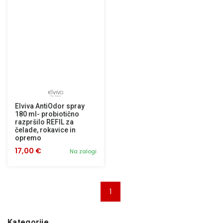
Elviva AntiOdor spray
180 ml- probiotično
razpršilo REFIL za
čelade, rokavice in
opremo
17,00 €
Na zalogi
1
Kategorije