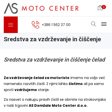
0
+386 1 562 37 00
Sredstva za vzdrževanje in čiščenje
Sredstva za vzdrževanje in čiščenje čelad
Za vzdrževanje čelad za motoriste
imamo na voljo več
namensko razvitih čistil. Z njimi lahko
čistimo
ali pa samo
sproti
vzdržujemo
stanje.
Za nasvet o nakupu pravih čistil se obrnite na strokovnjaka
v naši trgovini
AS Domžale Moto Center d.o.o.