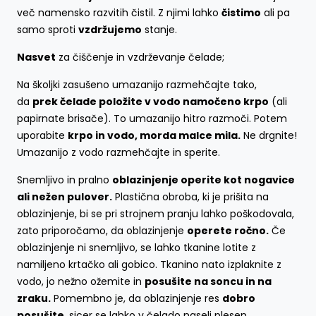
več namensko razvitih čistil. Z njimi lahko
čistimo
ali pa
samo sproti
vzdržujemo
stanje.
Nasvet
za čiščenje in vzdrževanje čelade;
Na školjki zasušeno umazanijo razmehčajte tako,
da
prek čelade položite v vodo namočeno krpo
(ali
papirnate brisače). To umazanijo hitro razmoči. Potem
uporabite
krpo in vodo, morda malce mila.
Ne drgnite!
Umazanijo z vodo razmehčajte in sperite.
Snemljivo in pralno
oblazinjenje operite kot nogavice
ali nežen pulover.
Plastična obroba, ki je prišita na
oblazinjenje, bi se pri strojnem pranju lahko poškodovala,
zato priporočamo, da oblazinjenje
operete ročno.
Če
oblazinjenje ni snemljivo, se lahko tkanine lotite z
namiljeno krtačko ali gobico. Tkanino nato izplaknite z
vodo, jo nežno ožemite in
posušite na soncu in na
zraku.
Pomembno je, da oblazinjenje res
dobro
posušite,
sicer se lahko v čelado naseli plesen.