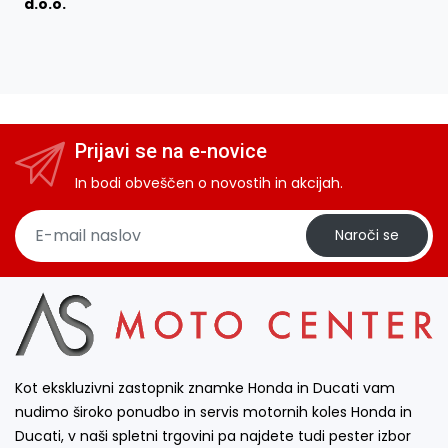
d.o.o.
Prijavi se na e-novice
In bodi obveščen o novostih in akcijah.
Naroči se
Kot ekskluzivni zastopnik znamke Honda in Ducati vam
nudimo široko ponudbo in servis motornih koles Honda in
Ducati, v naši spletni trgovini pa najdete tudi pester izbor