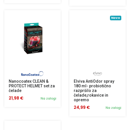
Novo
Nanocoatex CLEAN &
Elviva AntiOdor spray
PROTECT HELMET set za
180 ml- probiotično
čelade
razpršilo za
čelade,rokavice in
21,98 €
Na zalogi
opremo
24,99 €
Na zalogi