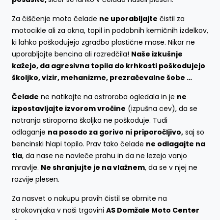
Za čiščenje moto čelade
ne uporabljajte
čistil za
motocikle ali za okna, topil in podobnih kemičnih izdelkov,
ki lahko poškodujejo zgradbo plastične mase. Nikar ne
uporabljajte bencina ali razredčila!
Naše izkušnje
kažejo, da agresivna topila do krhkosti poškodujejo
školjko, vizir, mehanizme, prezračevalne šobe …
Čelade
ne natikajte na ostroroba ogledala in je
ne
izpostavljajte izvorom vročine
(izpušna cev), da se
notranja stiroporna školjka ne poškoduje. Tudi
odlaganje
na posodo za gorivo ni priporočljivo,
saj so
bencinski hlapi topilo. Prav tako čelade
ne odlagajte na
tla
, da nase ne navleče prahu in da ne lezejo vanjo
mravlje.
Ne shranjujte je na vlažnem
, da se v njej ne
razvije plesen.
Za nasvet o nakupu pravih čistil se obrnite na
strokovnjaka v naši trgovini
AS Domžale Moto Center