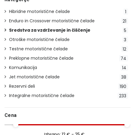
Hibridne motoristične čelade
1
Enduro in Crossover motoristične čelade
21
Sredstva za vzdrževanje in čiščenje
5
Otroške motoristične čelade
3
Testne motoristične čelade
12
Preklopne motoristične čelade
74
Komunikacija
14
Jet motoristične čelade
38
Rezervni deli
190
Integralne motoristične čelade
233
Cena
Izbrano:
12 € - 25 €