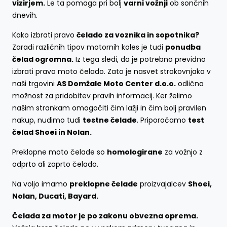
vizirjem.
Le ta pomaga pri bolj
varni vožnji
ob sončnih
dnevih.
Kako izbrati pravo
čelado za voznika in sopotnika?
Zaradi različnih tipov motornih koles je tudi
ponudba
čelad ogromna.
Iz tega sledi, da je potrebno previdno
izbrati pravo moto čelado. Zato je nasvet strokovnjaka v
naši trgovini
AS Domžale Moto Center d.o.o.
odlična
možnost za pridobitev pravih informacij. Ker želimo
našim strankam omogočiti čim lažji in čim bolj pravilen
nakup, nudimo tudi
testne čelade
. Priporočamo
test
čelad Shoei in Nolan.
Preklopne moto čelade so
homologirane
za vožnjo z
odprto ali zaprto čelado.
Na voljo imamo
preklopne čelade
proizvajalcev
Shoei,
Nolan, Ducati, Bayard.
Čelada za motor je po zakonu obvezna oprema.