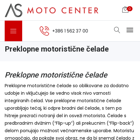
0
+386 1 562 37 00
Preklopne motoristične čelade
Preklopne motoristične čelade
Preklopne motoristične čelade so oblikovane za dodatno
udobje in vključujejo še vedno visok nivo varnosti
integriranih čelad. Vse preklopne motoristične čelade
uporabljajo tečaj, ki odpre bradni del čelade, s tem pa
hitreje prezrači notranji del in osveži motorista. Čelade s
predbradnim dvižnim (“Flip-up”) ali prekucnim (“Flip-back”)
delom ponujajo možnost večnamenske uporabe. Motoristu
omogočajo, da pokaže svoj obraz, ne da bi snemal čelado z