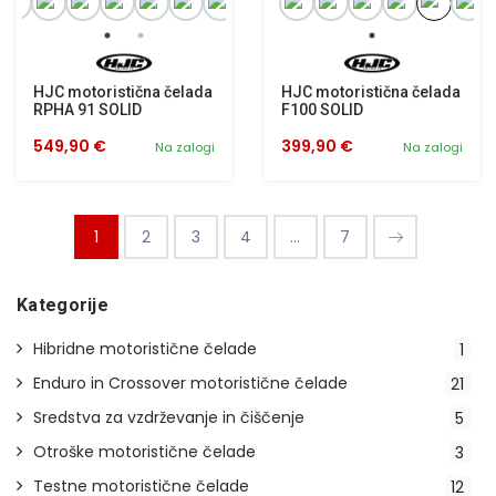
HJC motoristična čelada
HJC motoristična čelada
RPHA 91 SOLID
F100 SOLID
549,90 €
399,90 €
Na zalogi
Na zalogi
1
2
3
4
...
7
Kategorije
Hibridne motoristične čelade
1
Enduro in Crossover motoristične čelade
21
Sredstva za vzdrževanje in čiščenje
5
Otroške motoristične čelade
3
Testne motoristične čelade
12