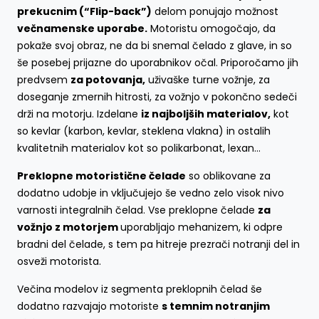
prekucnim (“Flip-back”)
delom ponujajo možnost
večnamenske uporabe.
Motoristu omogočajo, da
pokaže svoj obraz, ne da bi snemal čelado z glave, in so
še posebej prijazne do uporabnikov očal. Priporočamo jih
predvsem
za potovanja,
uživaške turne vožnje, za
doseganje zmernih hitrosti, za vožnjo v pokončno sedeči
drži na motorju. Izdelane
iz najboljših materialov,
kot
so kevlar (karbon, kevlar, steklena vlakna) in ostalih
kvalitetnih materialov kot so polikarbonat, lexan…
Preklopne motoristične čelade
so oblikovane za
dodatno udobje in vključujejo še vedno zelo visok nivo
varnosti integralnih čelad. Vse preklopne čelade
za
vožnjo z motorjem
uporabljajo mehanizem, ki odpre
bradni del čelade, s tem pa hitreje prezrači notranji del in
osveži motorista.
Večina modelov iz segmenta preklopnih čelad še
dodatno razvajajo motoriste
s temnim notranjim