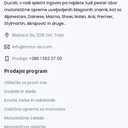
Ducati, v naši spletni trgovini pa najdete tudi pester izbor
motoristične opreme uveljavljenih blagovnih znamk, kot so
Alpinestars, Dainese, Macna, Shoei, Nolan, Arai, Premier,
Stylmartin, Akrapovič in druge…
Blatnica 3a, 1236 OIC Trzin
info@moto-as.com
Prodaja:
+386 1 562 37 00
Prodajni program
Oblačila za prosti čas
Dodatki in darila
Kovčki, torbe in nahrbtniki
Zaščitna oprema za motorista
Motoristične čelade
Motoristična oblačila