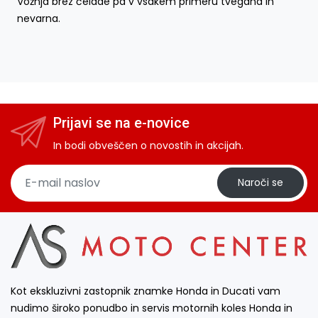
Vožnja brez čelade pa v vsakem primeru tvegana in
nevarna.
Prijavi se na e-novice
In bodi obveščen o novostih in akcijah.
Naroči se
Kot ekskluzivni zastopnik znamke Honda in Ducati vam
nudimo široko ponudbo in servis motornih koles Honda in