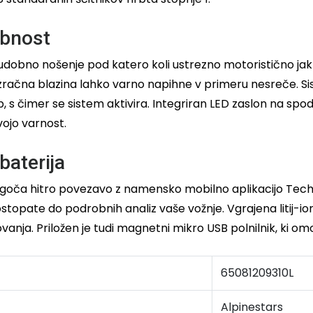
abnost
dobno nošenje pod katero koli ustrezno motoristično jakno
račna blazina lahko varno napihne v primeru nesreče. Sis
s čimer se sistem aktivira. Integriran LED zaslon na spod
vojo varnost.
baterija
goča hitro povezavo z namensko mobilno aplikacijo Tech-A
opate do podrobnih analiz vaše vožnje. Vgrajena litij-ion
nja. Priložen je tudi magnetni mikro USB polnilnik, ki omog
65081209310L
Alpinestars