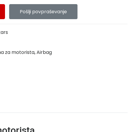
Pošlji povpraševanje
tars
a za motorista
,
Airbag
motorista