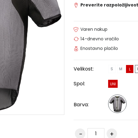
Preverite razpoložljivost
Varen nakup
14-dnevno vračilo
Enostavno plačilo
Velikost:
S
M
L
Spol:
UNI
Barva: