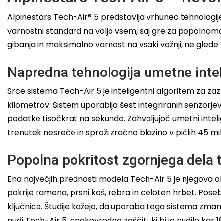
Alpinestars Tech-Air® 5 predstavlja vrhunec tehnologije
varnostni standard na voljo vsem, saj gre za popolnom
gibanja in maksimalno varnost na vsaki vožnji, ne glede 
Napredna tehnologija umetne intel
Srce sistema Tech-Air 5 je inteligentni algoritem za zazn
kilometrov. Sistem uporablja šest integriranih senzorjev 
podatke tisočkrat na sekundo. Zahvaljujoč umetni inteli
trenutek nesreče in sproži zračno blazino v pičlih 45 mi
Popolna pokritost zgornjega dela 
Ena največjih prednosti modela Tech-Air 5 je njegova ob
pokrije ramena, prsni koš, rebra in celoten hrbet. Pos
ključnice. Študije kažejo, da uporaba tega sistema zmanjš
nudi Tech-Air 5, enakovredna zaščiti, ki bi jo nudilo kar 