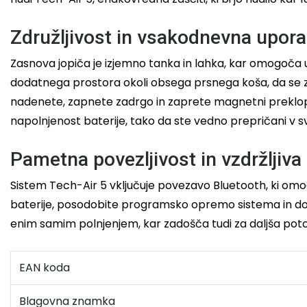
Združljivost in vsakodnevna upor
Zasnova jopiča je izjemno tanka in lahka, kar omogoča u
dodatnega prostora okoli obsega prsnega koša, da se z
nadenete, zapnete zadrgo in zaprete magnetni preklop, 
napolnjenost baterije, tako da ste vedno prepričani v s
Pametna povezljivost in vzdržljiva 
Sistem Tech-Air 5 vključuje povezavo Bluetooth, ki omo
baterije, posodobite programsko opremo sistema in dost
enim samim polnjenjem, kar zadošča tudi za daljša potova
EAN koda
Blagovna znamka