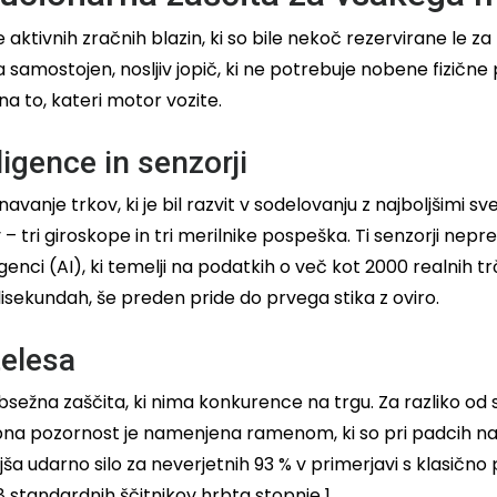
 aktivnih zračnih blazin, ki so bile nekoč rezervirane le 
a samostojen, nosljiv jopič, ki ne potrebuje nobene fizi
na to, kateri motor vozite.
igence in senzorji
avanje trkov, ki je bil razvit v sodelovanju z najboljšimi s
– tri giroskope in tri merilnike pospeška. Ti senzorji nepr
genci (AI), ki temelji na podatkih o več kot 2000 realnih 
lisekundah, še preden pride do prvega stika z oviro.
telesa
sežna zaščita, ki nima konkurence na trgu. Za razliko od s
ebna pozornost je namenjena ramenom, ki so pri padcih na 
a udarno silo za neverjetnih 93 % v primerjavi s klasično p
18 standardnih ščitnikov hrbta stopnje 1.