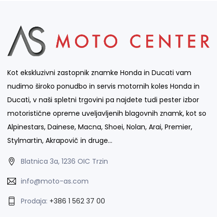
Kot ekskluzivni zastopnik znamke Honda in Ducati vam
nudimo široko ponudbo in servis motornih koles Honda in
Ducati, v naši spletni trgovini pa najdete tudi pester izbor
motoristične opreme uveljavljenih blagovnih znamk, kot so
Alpinestars, Dainese, Macna, Shoei, Nolan, Arai, Premier,
Stylmartin, Akrapovič in druge…
Blatnica 3a, 1236 OIC Trzin
info@moto-as.com
Prodaja:
+386 1 562 37 00