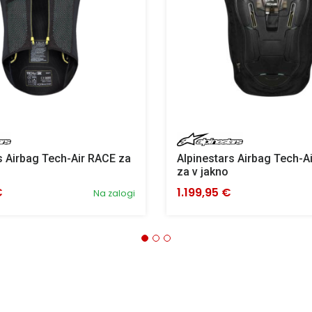
s Airbag Tech-Air RACE za
Alpinestars Airbag Tech-A
za v jakno
€
1.199,95 €
Na zalogi