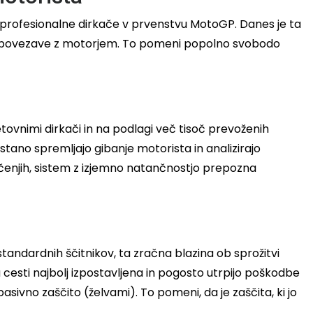
za profesionalne dirkače v prvenstvu MotoGP. Danes je ta
čne povezave z motorjem. To pomeni popolno svobodo
vetovnimi dirkači in na podlagi več tisoč prevoženih
estano spremljajo gibanje motorista in analizirajo
trčenjih, sistem z izjemno natančnostjo prepozna
tandardnih ščitnikov, ta zračna blazina ob sprožitvi
cesti najbolj izpostavljena in pogosto utrpijo poškodbe
asivno zaščito (želvami). To pomeni, da je zaščita, ki jo