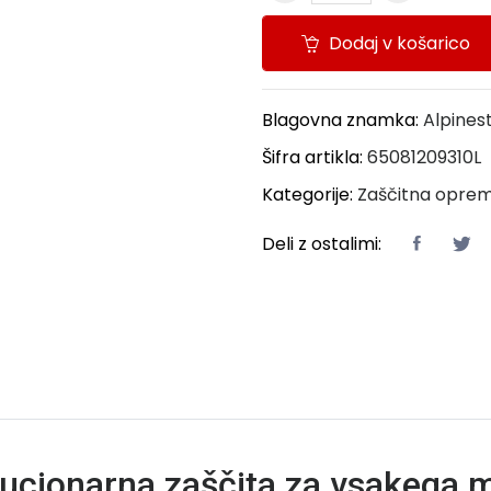
Dodaj v košarico
Blagovna znamka:
Alpines
Šifra artikla:
65081209310L
Kategorije:
Zaščitna oprem
Deli z ostalimi:
lucionarna zaščita za vsakega 