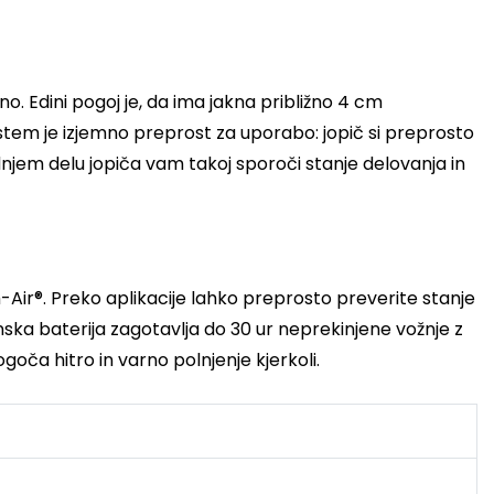
. Edini pogoj je, da ima jakna približno 4 cm
tem je izjemno preprost za uporabo: jopič si preprosto
njem delu jopiča vam takoj sporoči stanje delovanja in
ir®. Preko aplikacije lahko preprosto preverite stanje
ska baterija zagotavlja do 30 ur neprekinjene vožnje z
oča hitro in varno polnjenje kjerkoli.