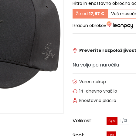
Hitro in enostavno obročno o
Že od
17,67 €
Vaš mesečn
Izračun obrokov
Preverite razpoložljivost
Na voljo po naročilu
Varen nakup
14-dnevno vračilo
Enostavno plačilo
Velikost:
L/XL
S/M
Spol:
UNI