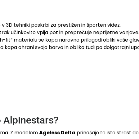
 3D tehniki poskrbi za prestižen in športen videz.
 trak učinkovito vpija pot in preprečuje neprijetne vonjave
-fit” materialu se kapa naravno prilagodi obliki vaše glav
a kapa ohrani svojo barvo in obliko tudi po dolgotrajni upo
 Alpinestars?
lizma. Z modelom
Ageless Delta
prinašajo to isto strast d