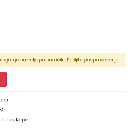
logi in je na voljo po naročilu. Pošljite povpraševanje.
tars
/M
sti čas
,
Kape