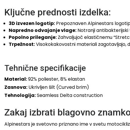
Ključne prednosti izdelka:
3D izvezen logotip:
Prepoznaven Alpinestars logotip v
Napredno odvajanje vlage:
Notranji antibakterijski
Popolno prileganje:
Zahvaljujoč elastičnemu “Stretch
Trpežnost:
Visokokakovostni materiali zagotavljajo, d
Tehnične specifikacije
Material:
92% poliester, 8% elastan
Zasnova:
Ukrivljen šilt (Curved brim)
Tehnologija:
Seamless Delta construction
Zakaj izbrati blagovno znamko
Alpinestars je svetovno priznano ime v svetu motocik