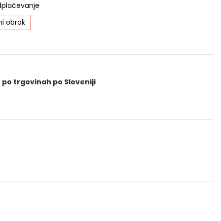
dplačevanje
i obrok
 po trgovinah po Sloveniji