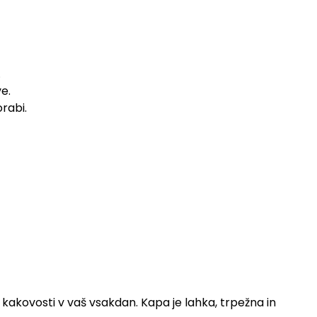
.
e.
rabi.
o kakovosti v vaš vsakdan. Kapa je lahka, trpežna in