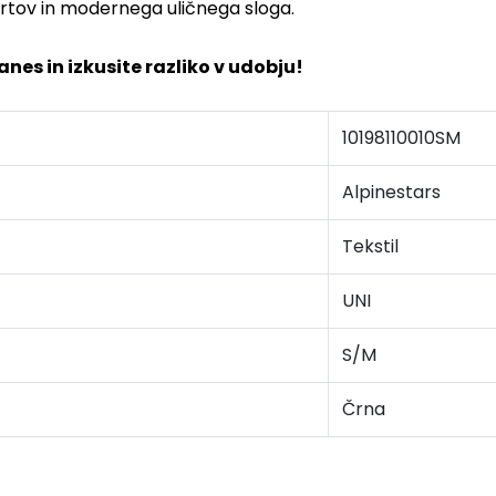
portov in modernega uličnega sloga.
nes in izkusite razliko v udobju!
10198110010SM
Alpinestars
Tekstil
UNI
S/M
Črna