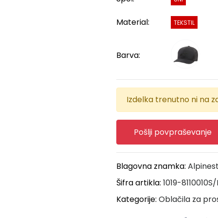
Material:
TEKSTIL
Barva:
Izdelka trenutno ni na za
Pošlji povpraševanje
Blagovna znamka:
Alpines
Šifra artikla:
1019-8110010S
Kategorije:
Oblačila za pro