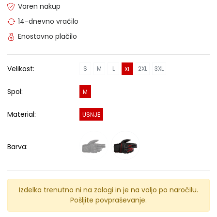
Varen nakup
14-dnevno vračilo
Enostavno plačilo
Velikost:
S
M
L
2XL
3XL
XL
Spol:
M
Material:
USNJE
Barva:
Izdelka trenutno ni na zalogi in je na voljo po naročilu.
Pošljite povpraševanje.