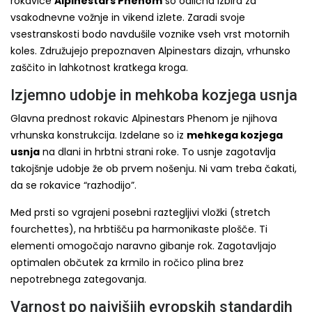
rokavice
Alpinestars Phenom
so odlična izbira za
vsakodnevne vožnje in vikend izlete. Zaradi svoje
vsestranskosti bodo navdušile voznike vseh vrst motornih
koles. Združujejo prepoznaven Alpinestars dizajn, vrhunsko
zaščito in lahkotnost kratkega kroga.
Izjemno udobje in mehkoba kozjega usnja
Glavna prednost rokavic Alpinestars Phenom je njihova
vrhunska konstrukcija. Izdelane so iz
mehkega kozjega
usnja
na dlani in hrbtni strani roke. To usnje zagotavlja
takojšnje udobje že ob prvem nošenju. Ni vam treba čakati,
da se rokavice “razhodijo”.
Med prsti so vgrajeni posebni raztegljivi vložki (stretch
fourchettes), na hrbtišču pa harmonikaste plošče. Ti
elementi omogočajo naravno gibanje rok. Zagotavljajo
optimalen občutek za krmilo in ročico plina brez
nepotrebnega zategovanja.
Varnost po najvišjih evropskih standardih