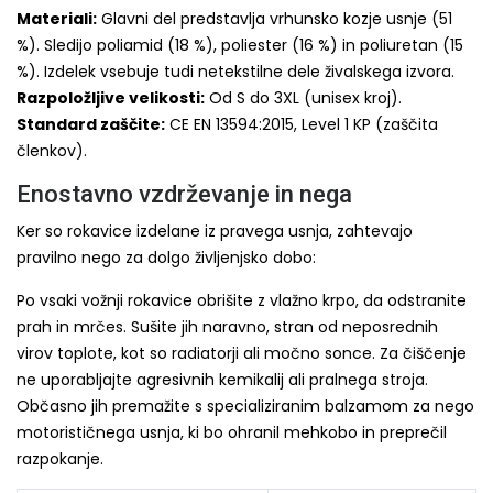
Materiali:
Glavni del predstavlja vrhunsko kozje usnje (51
%). Sledijo poliamid (18 %), poliester (16 %) in poliuretan (15
%). Izdelek vsebuje tudi netekstilne dele živalskega izvora.
Razpoložljive velikosti:
Od S do 3XL (unisex kroj).
Standard zaščite:
CE EN 13594:2015, Level 1 KP (zaščita
členkov).
Enostavno vzdrževanje in nega
Ker so rokavice izdelane iz pravega usnja, zahtevajo
pravilno nego za dolgo življenjsko dobo:
Po vsaki vožnji rokavice obrišite z vlažno krpo, da odstranite
prah in mrčes. Sušite jih naravno, stran od neposrednih
virov toplote, kot so radiatorji ali močno sonce. Za čiščenje
ne uporabljajte agresivnih kemikalij ali pralnega stroja.
Občasno jih premažite s specializiranim balzamom za nego
motorističnega usnja, ki bo ohranil mehkobo in preprečil
razpokanje.