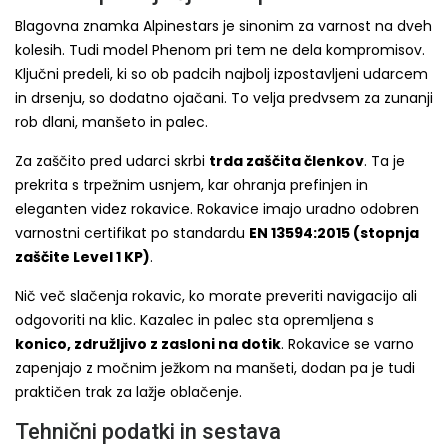
Blagovna znamka Alpinestars je sinonim za varnost na dveh
kolesih. Tudi model Phenom pri tem ne dela kompromisov.
Ključni predeli, ki so ob padcih najbolj izpostavljeni udarcem
in drsenju, so dodatno ojačani. To velja predvsem za zunanji
rob dlani, manšeto in palec.
Za zaščito pred udarci skrbi
trda zaščita členkov
. Ta je
prekrita s trpežnim usnjem, kar ohranja prefinjen in
eleganten videz rokavice. Rokavice imajo uradno odobren
varnostni certifikat po standardu
EN 13594:2015 (stopnja
zaščite Level 1 KP)
.
Nič več slačenja rokavic, ko morate preveriti navigacijo ali
odgovoriti na klic. Kazalec in palec sta opremljena s
konico, združljivo z zasloni na dotik
. Rokavice se varno
zapenjajo z močnim ježkom na manšeti, dodan pa je tudi
praktičen trak za lažje oblačenje.
Tehnični podatki in sestava