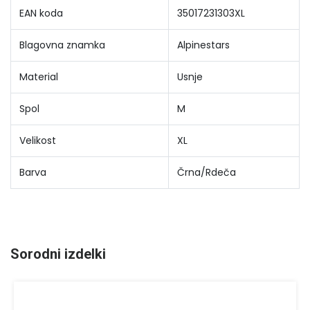
EAN koda
35017231303XL
Blagovna znamka
Alpinestars
Material
Usnje
Spol
M
Velikost
XL
Barva
Črna/Rdeča
Sorodni izdelki