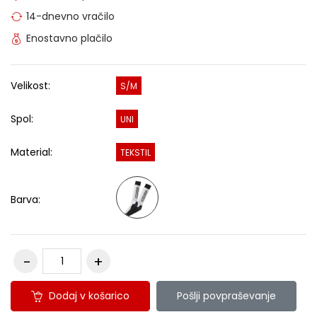
14-dnevno vračilo
Enostavno plačilo
Velikost:
S/M
Spol:
UNI
Material:
TEKSTIL
Barva:
Dodaj v košarico
Pošlji povpraševanje