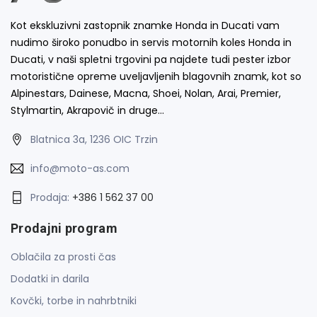
Kot ekskluzivni zastopnik znamke Honda in Ducati vam
nudimo široko ponudbo in servis motornih koles Honda in
Ducati, v naši spletni trgovini pa najdete tudi pester izbor
motoristične opreme uveljavljenih blagovnih znamk, kot so
Alpinestars, Dainese, Macna, Shoei, Nolan, Arai, Premier,
Stylmartin, Akrapovič in druge…
Blatnica 3a, 1236 OIC Trzin
info@moto-as.com
Prodaja:
+386 1 562 37 00
Prodajni program
Oblačila za prosti čas
Dodatki in darila
Kovčki, torbe in nahrbtniki