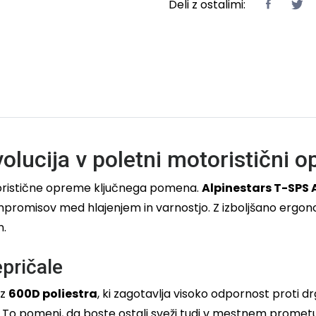
Deli z ostalimi:
olucija v poletni motoristični o
toristične opreme ključnega pomena.
Alpinestars T-SPS A
mpromisov med hlajenjem in varnostjo. Z izboljšano ergonom
n.
epričale
iz
600D poliestra
, ki zagotavlja visoko odpornost proti 
To pomeni, da boste ostali sveži tudi v mestnem prometu a