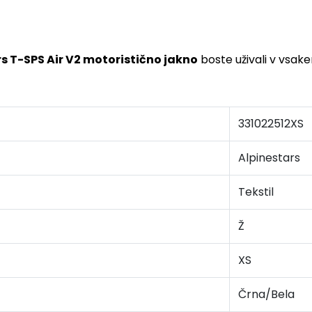
s T-SPS Air V2 motoristično jakno
boste uživali v vsak
331022512XS
Alpinestars
Tekstil
Ž
XS
Črna/Bela