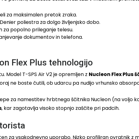
eli za maksimalen pretok zraka.
enier poliestra za dolgo življenjsko dobo.
ih za popolno prileganje telesu.
anjevanje dokumentov in telefona.
n Flex Plus tehnologijo
u. Model T-SPS Air V2 je opremljen z
Nucleon Flex Plus šč
skoraj ne boste čutili, ob udarcu pa nudijo vrhunsko absorpci
ne žepe za namestitev hrbtnega ščitnika Nucleon (na voljo 
s
, kar zagotavlja visoko stopnjo zaščite pri padcih.
torista
reten za vsakodnevno uporabo. Nizko profiliran ovratnik z 