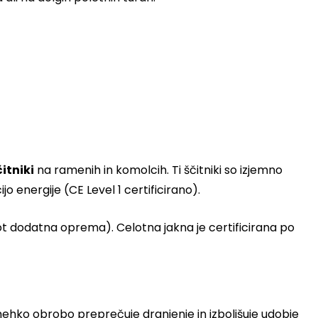
itniki
na ramenih in komolcih. Ti ščitniki so izjemno
jo energije (CE Level 1 certificirano).
kot dodatna oprema). Celotna jakna je certificirana po
mehko obrobo preprečuje drgnjenje in izboljšuje udobje