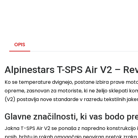
OPIS
Alpinestars T-SPS Air V2 – Rev
Ko se temperature dvignejo, postane izbira prave mo
opreme, zasnovan za motoriste, ki ne želijo sklepati ko
(V2) postavlja nove standarde v razredu tekstilnih jake
Glavne značilnosti, ki vas bodo pr
Jakna T-SPS Air V2 se ponaša z napredno konstrukcijo 
prsih, hrbtu in rokah omogočajo neoviran pretok zraka. 