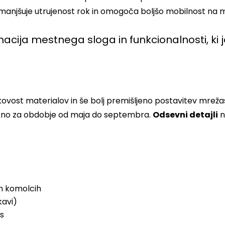
 zmanjšuje utrujenost rok in omogoča boljšo mobilnost na m
acija mestnega sloga in funkcionalnosti, ki 
kovost materialov in še bolj premišljeno postavitev mrežast
jakno za obdobje od maja do septembra.
Odsevni detajli
n
in komolcih
kavi)
s