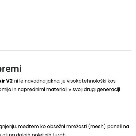
premi
ir V2
ni le navadna jakna; je visokotehnološki kos
ijo in naprednimi materiali v svoji drugi generaciji
drgnjenju, medtem ko obsežni mrežasti (mesh) paneli na
li na dolgih poletnih turah.