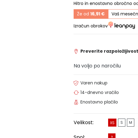
Hitro in enostavno obročno o
Že od
16,91 €
Vaš mesečn
Izračun obrokov
Preverite razpoložljivost
Na voljo po naročilu
Varen nakup
14-dnevno vračilo
Enostavno plačilo
Velikost:
S
M
XS
Spol:
Ž