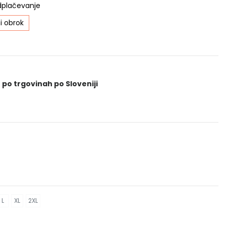
dplačevanje
i obrok
 po trgovinah po Sloveniji
L
XL
2XL