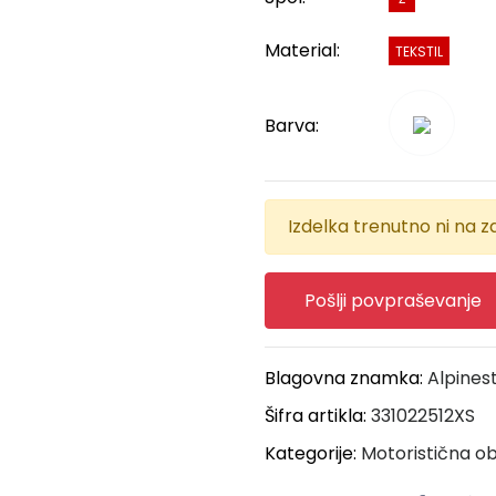
Material:
TEKSTIL
Barva:
Izdelka trenutno ni na za
Pošlji povpraševanje
Blagovna znamka:
Alpines
Šifra artikla:
331022512XS
Kategorije:
Motoristična ob