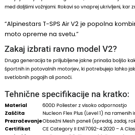
med daljšimi vožnjami. Rokavi so vnaprej ukrivljeni, kar
“Alpinestars T-SPS Air V2 je popolna kombin
moto opreme na svetu.”
Zakaj izbrati ravno model V2?
Druga generacija te priljubljene jakne prinaša boljšo ka
športnih in potovalnih motorjev, ki potrebujejo lahko 
svetlobnih pogojih ali ponoči.
Tehnične specifikacije na kratko:
Material
600D Poliester z visoko odpornostjo
Zaščita
Nucleon Flex Plus (Level 1) na ramenih 
Prezračevanje
Obsežni Mesh paneli (spredaj, zadaj, ro
Certifikat
CE Category II EN17092-4:2020 – A Clas