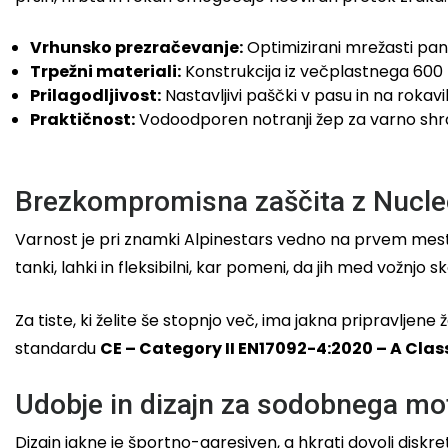
Vrhunsko prezračevanje:
Optimizirani mrežasti pan
Trpežni materiali:
Konstrukcija iz večplastnega 600 D
Prilagodljivost:
Nastavljivi paščki v pasu in na rokav
Praktičnost:
Vodoodporen notranji žep za varno shr
Brezkompromisna zaščita z Nucleo
Varnost je pri znamki Alpinestars vedno na prvem mest
tanki, lahki in fleksibilni, kar pomeni, da jih med vožnjo 
Za tiste, ki želite še stopnjo več, ima jakna pripravlje
standardu
CE – Category II EN17092-4:2020 – A Clas
Udobje in dizajn za sodobnega mo
Dizajn jakne je športno-agresiven, a hkrati dovolj disk