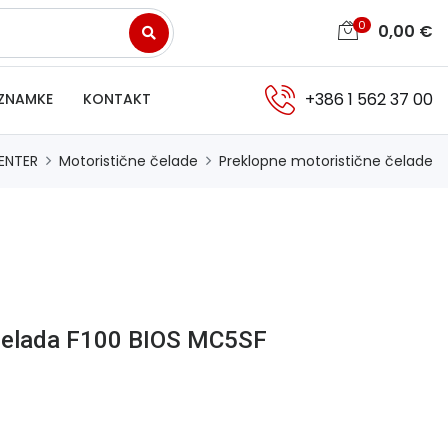
0
0,00
€
+386 1 562 37 00
ZNAMKE
KONTAKT
ENTER
Motoristične čelade
Preklopne motoristične čelade
čelada F100 BIOS MC5SF