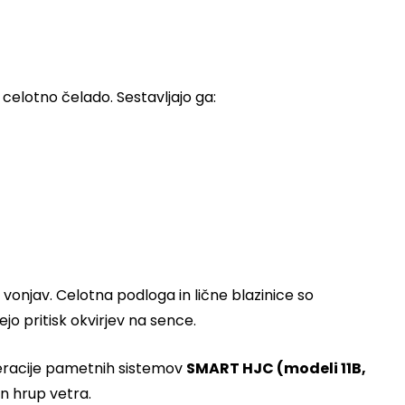
celotno čelado. Sestavljajo ga:
 vonjav. Celotna podloga in lične blazinice so
jejo pritisk okvirjev na sence.
neracije pametnih sistemov
SMART HJC (modeli 11B,
en hrup vetra.