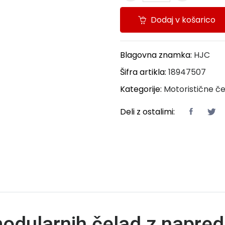
Dodaj v košarico
Blagovna znamka:
HJC
Šifra artikla:
18947507
Kategorije:
Motoristične č
Deli z ostalimi:
dularnih čelad z napredn