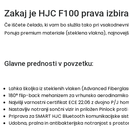
Zakaj je HJC F100 prava izbira
Če iščete čelado, ki vam bo služila tako pri vsakodnevn
Ponuja premium materiale (steklena vlakna), najnovej
Glavne prednosti v povzetku:
Lahka školjka iz steklenih vlaken (Advanced Fibergla
180° flip-back mehanizem za vrhunsko aerodinamiko
Najvišji varnostni certifikat ECE 22.06 z dvojno P/J ho
Nastavljiv notranji sončni vizir in priložen Pinlock proti
Priprava za SMART HJC Bluetooth komunikacijske sis
Udobna, pralna in antibakterijska notranjost s prosto