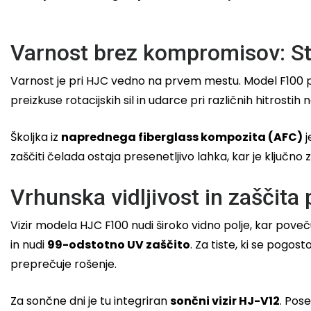
Varnost brez kompromisov: S
Varnost je pri HJC vedno na prvem mestu. Model F100 po
preizkuse rotacijskih sil in udarce pri različnih hitrosti
Školjka iz
naprednega fiberglass kompozita (AFC)
j
zaščiti čelada ostaja presenetljivo lahka, kar je ključno
Vrhunska vidljivost in zaščit
Vizir modela HJC F100 nudi široko vidno polje, kar po
in nudi
99-odstotno UV zaščito
. Za tiste, ki se pogos
preprečuje rošenje.
Za sončne dni je tu integriran
sončni vizir HJ-V12
. Pos