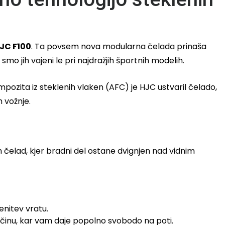
JC F100
. Ta povsem nova modularna čelada prinaša
mo jih vajeni le pri najdražjih športnih modelih.
ozita iz steklenih vlaken (AFC) je HJC ustvaril čelado,
h vožnje.
ih čelad, kjer bradni del ostane dvignjen nad vidnim
enitev vratu.
činu, kar vam daje popolno svobodo na poti.