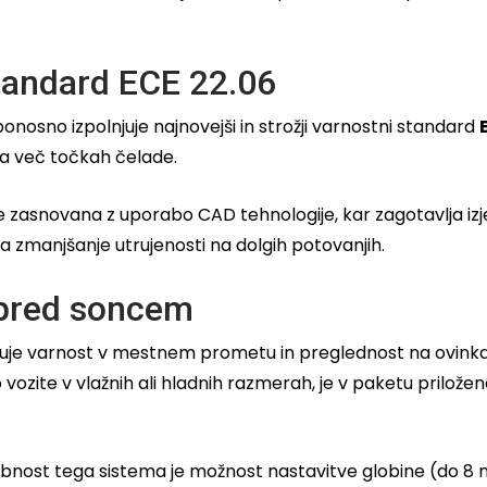
tandard ECE 22.06
nosno izpolnjuje najnovejši in strožji varnostni standard
h na več točkah čelade.
e zasnovana z uporabo CAD tehnologije, kar zagotavlja izje
 za zmanjšanje utrujenosti na dolgih potovanjih.
a pred soncem
večuje varnost v mestnem prometu in preglednost na ovin
to vozite v vlažnih ali hladnih razmerah, je v paketu prilože
ebnost tega sistema je možnost nastavitve globine (do 8 