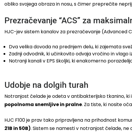
obliko svojega obraza in nosu, s čimer preprečite nepri
Prezračevanje “ACS” za maksimal
HJC-jev sistem kanalov za prezračevanje (Advanced Chan
Dva velika dovoda na prednjem delu, ki zajemata svež
Zadnji odvodnik, ki učinkovito odvaja vročino in vlago iz
Notranji kanali v EPS školjki, ki enakomerno porazdelijo
Udobje na dolgih turah
Notranjost čelade je odeta v antibakterijsko tkanino, ki 
popolnoma snemljive in pralne
. Za tiste, ki nosite o
HJC F100 je prav tako pripravljena na prihodnost komu
21B in 50B)
. Sistem se namesti v notranjost čelade, ne 