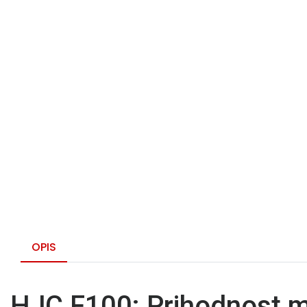
OPIS
HJC F100: Prihodnost mo