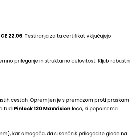
ECE 22.06
. Testiranja za ta certifikat vključujejo
mno prileganje in strukturno celovitost. Kljub robustni
kastih cestah. Opremljen je s premazom proti praskam
na tudi
Pinlock 120 MaxVision
leča, ki popolnoma
mm), kar omogoča, da si senčnik prilagodite glede na