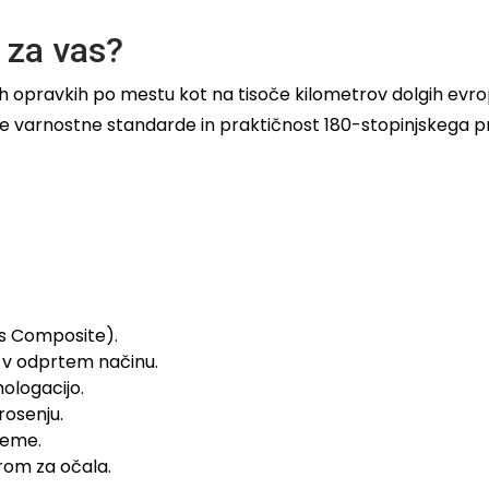
 za vas?
ih opravkih po mestu kot na tisoče kilometrov dolgih evro
še varnostne standarde in praktičnost 180-stopinjskega 
ss Composite).
 v odprtem načinu.
mologacijo.
 rosenju.
teme.
rom za očala.