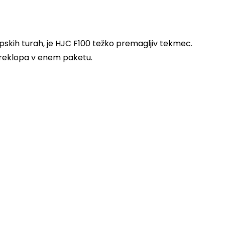
pskih turah, je HJC F100 težko premagljiv tekmec.
preklopa v enem paketu.