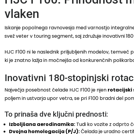
vlaken
Iskanje popolnega ravnovesja med varnostjo integraln
svež veter v touring segment, saj združuje inovativni 180
HJC F100 ni le naslednik priljubljenih modelov, temveč 
ki je znatno lažja in močnejša od konkurenčnih polikarbo
Inovativni 180-stopinjski rotac
Največja posebnost čelade HJC F100 je njen
rotacijsk
poljem in ustvarja upor vetra, se pri F100 bradni del p
To prinaša dve ključni prednosti:
Izboljšana aerodinamika:
Tudi ko vozite z odprto č
Dvojna homologacija (P/J):
Čelada je uradno certi