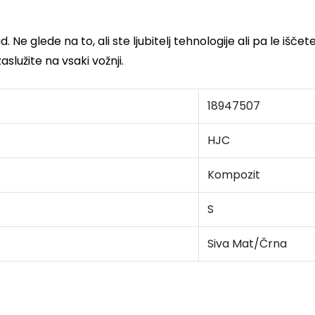
e glede na to, ali ste ljubitelj tehnologije ali pa le iščet
aslužite na vsaki vožnji.
18947507
HJC
Kompozit
S
Siva Mat/Črna