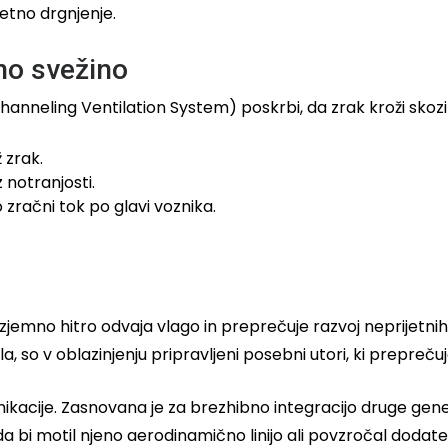
jetno drgnjenje.
no svežino
neling Ventilation System) poskrbi, da zrak kroži skozi 
 zrak.
 notranjosti.
 zračni tok po glavi voznika.
izjemno hitro odvaja vlago in preprečuje razvoj neprijetnih
čala, so v oblazinjenju pripravljeni posebni utori, ki prepreču
nikacije. Zasnovana je za brezhibno integracijo druge ge
da bi motil njeno aerodinamično linijo ali povzročal dodat