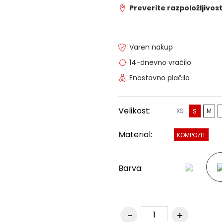
Preverite razpoložljivost
Varen nakup
14-dnevno vračilo
Enostavno plačilo
Velikost:
XS
M
S
Material:
KOMPOZIT
Barva: