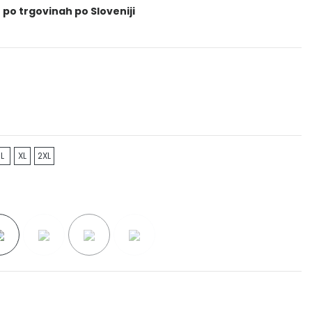
 po trgovinah po Sloveniji
L
XL
2XL