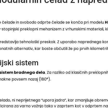
e čelade in svobodo odprte čelade se konča pri modelu
H
-stopinjski preklopni mehanizem z vrhunskimi materiali, ki s
predstavlja tehnološki preskok. Z uporabo naprednega komp
natnih alternativ, kar boste občutili že po prvih kilometri
ijski sistem
i sistem bradnega dela
. Za razliko od klasičnih preklopn
omakne povsem nazaj (180°).
elado, ni neprijetnega “upora jadra”, kar zmanjšuje obrem
ficirana za varno vožnjo tako v zaprtem kot v odprtem na