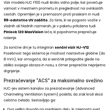
Vizir modela HJC F100 nudi široko vidno polje, kar povečuje
varnost v mestnem prometu in preglednost na ovinkastih
cestah. Opremljen je s premazom proti praskam in nudi
99-odstotno UV zaščito
. Za tiste, ki se pogosto vozite v
vlažnih ali hladnih razmerah, je v paketu priložena tudi
Pinlock 120 MaxVision
leča, ki popolnoma preprečuje
rošenje.
Za sončne dni je tu integriran
sončni vizir HJ-V12
.
Posebnost tega sistema je možnost nastavitve globine (do
8 mm), kar omogoča, da si senčnik prilagodite glede na
obliko svojega obraza in nosu, s čimer preprečite neprijetno
drgnjenje.
Prezračevanje “ACS” za maksimalno svežino
HJC-jev sistem kanalov za prezračevanje (Advanced
Channeling Ventilation System) poskrbi, da zrak kroži skozi
celotno čelado. Sestavljajo ga:
Dva velika dovoda na prednjem delu, ki zajemata svež