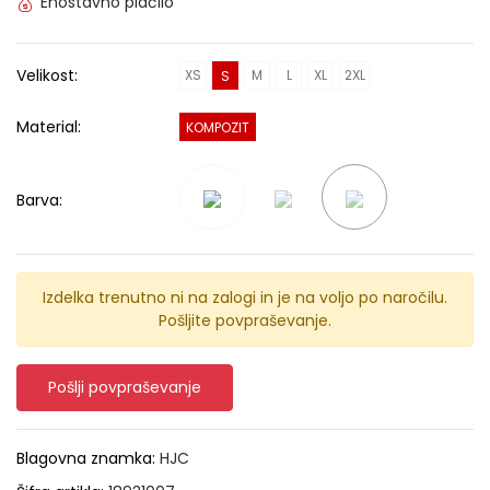
Enostavno plačilo
Velikost:
XS
M
L
XL
2XL
S
Material:
KOMPOZIT
Barva:
Izdelka trenutno ni na zalogi in je na voljo po naročilu.
Pošljite povpraševanje.
Pošlji povpraševanje
Blagovna znamka:
HJC