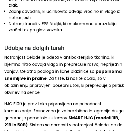
zrak.
Zadnji odvodnik, ki učinkovito odvaja vročino in vlago iz
notranjosti.
Notranji kanali v EPS školjki, ki enakomerno porazdelijo
zračni tok po glavi voznika.
Udobje na dolgih turah
Notranjost čelade je odeta v antibakterijsko tkanino, ki
izjemno hitro odvaja vlago in preprečuje razvoj neprijetnih
vonjav. Celotna podloga in lične blazinice so
popolnoma
snemljive in pralne
. Za tiste, ki nosite očala, so v
oblazinjenju pripravljeni posebni utori, ki preprečujejo pritisk
okvirjev na sence.
HJC F100 je prav tako pripravljena na prihodnost
komunikacije. Zasnovana je za brezhibno integracijo druge
generacije pametnih sistemov
SMART HJC (modeli 11B,
21B in 50B)
. Sistem se namesti v notranjost čelade, ne da