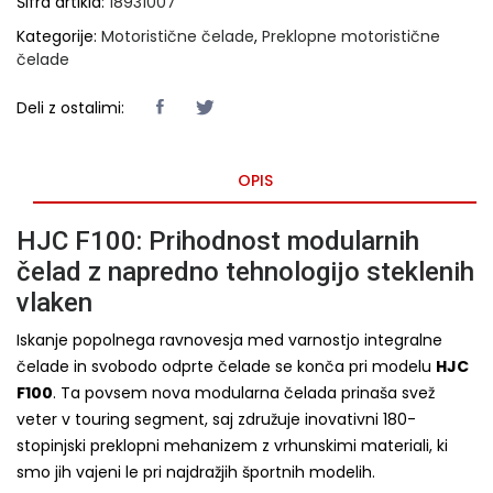
Šifra artikla:
18931007
Kategorije:
Motoristične čelade
,
Preklopne motoristične
čelade
Deli z ostalimi:
OPIS
HJC F100: Prihodnost modularnih
čelad z napredno tehnologijo steklenih
vlaken
Iskanje popolnega ravnovesja med varnostjo integralne
čelade in svobodo odprte čelade se konča pri modelu
HJC
F100
. Ta povsem nova modularna čelada prinaša svež
veter v touring segment, saj združuje inovativni 180-
stopinjski preklopni mehanizem z vrhunskimi materiali, ki
smo jih vajeni le pri najdražjih športnih modelih.