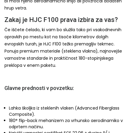
bi motil njeno aerodinamično linijo ali povzročal dodaten
hrup vetra.
Zakaj je HJC F100 prava izbira za vas?
Če iščete čelado, ki vam bo služila tako pri vsakodnevnih
opravkih po mestu kot na tisoče kilometrov dolgih
evropskih turah, je HJC F100 težko premagljiv tekmec.
Ponuja premium materiale (steklena vlakna), najnovejše
varnostne standarde in praktičnost 180-stopinjskega
preklopa v enem paketu.
Glavne prednosti v povzetku:
Lahka školjka iz steklenih vlaken (Advanced Fiberglass
Composite).
180° flip-back mehanizem za vrhunsko aerodinamiko v
odprtem načinu.