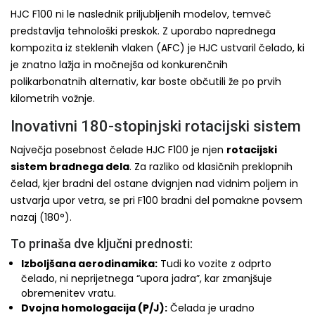
HJC F100 ni le naslednik priljubljenih modelov, temveč
predstavlja tehnološki preskok. Z uporabo naprednega
kompozita iz steklenih vlaken (AFC) je HJC ustvaril čelado, ki
je znatno lažja in močnejša od konkurenčnih
polikarbonatnih alternativ, kar boste občutili že po prvih
kilometrih vožnje.
Inovativni 180-stopinjski rotacijski sistem
Največja posebnost čelade HJC F100 je njen
rotacijski
sistem bradnega dela
. Za razliko od klasičnih preklopnih
čelad, kjer bradni del ostane dvignjen nad vidnim poljem in
ustvarja upor vetra, se pri F100 bradni del pomakne povsem
nazaj (180°).
To prinaša dve ključni prednosti:
Izboljšana aerodinamika:
Tudi ko vozite z odprto
čelado, ni neprijetnega “upora jadra”, kar zmanjšuje
obremenitev vratu.
Dvojna homologacija (P/J):
Čelada je uradno