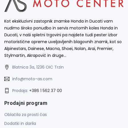
Kot ekskluzivni zastopnik znamke Honda in Ducati vam
nudimo široko ponudbo in servis motornih koles Honda in
Ducati, v naši spletni trgovini pa najdete tudi pester izbor
motoristične opreme uveljavljenih blagovnih znamk, kot so
Alpinestars, Dainese, Macna, Shoei, Nolan, Arai, Premier,
Stylmartin, Akrapovič in druge…
Blatnica 3a, 1236 OIC Trzin
info@moto-as.com
Prodaja:
+386 1 562 37 00
Prodajni program
Oblačila za prosti čas
Dodatki in darila