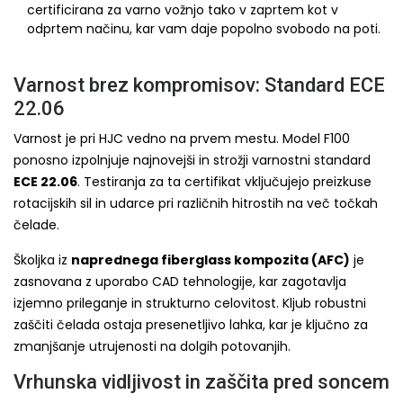
certificirana za varno vožnjo tako v zaprtem kot v
odprtem načinu, kar vam daje popolno svobodo na poti.
Varnost brez kompromisov: Standard ECE
22.06
Varnost je pri HJC vedno na prvem mestu. Model F100
ponosno izpolnjuje najnovejši in strožji varnostni standard
ECE 22.06
. Testiranja za ta certifikat vključujejo preizkuse
rotacijskih sil in udarce pri različnih hitrostih na več točkah
čelade.
Školjka iz
naprednega fiberglass kompozita (AFC)
je
zasnovana z uporabo CAD tehnologije, kar zagotavlja
izjemno prileganje in strukturno celovitost. Kljub robustni
zaščiti čelada ostaja presenetljivo lahka, kar je ključno za
zmanjšanje utrujenosti na dolgih potovanjih.
Vrhunska vidljivost in zaščita pred soncem