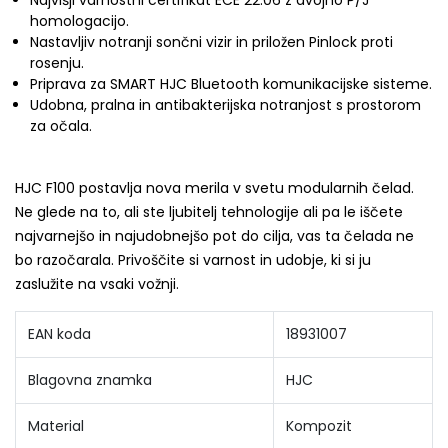
Najvišji varnostni certifikat ECE 22.06 z dvojno P/J
homologacijo.
Nastavljiv notranji sončni vizir in priložen Pinlock proti
rosenju.
Priprava za SMART HJC Bluetooth komunikacijske sisteme.
Udobna, pralna in antibakterijska notranjost s prostorom
za očala.
HJC F100 postavlja nova merila v svetu modularnih čelad.
Ne glede na to, ali ste ljubitelj tehnologije ali pa le iščete
najvarnejšo in najudobnejšo pot do cilja, vas ta čelada ne
bo razočarala. Privoščite si varnost in udobje, ki si ju
zaslužite na vsaki vožnji.
EAN koda
18931007
Blagovna znamka
HJC
Material
Kompozit