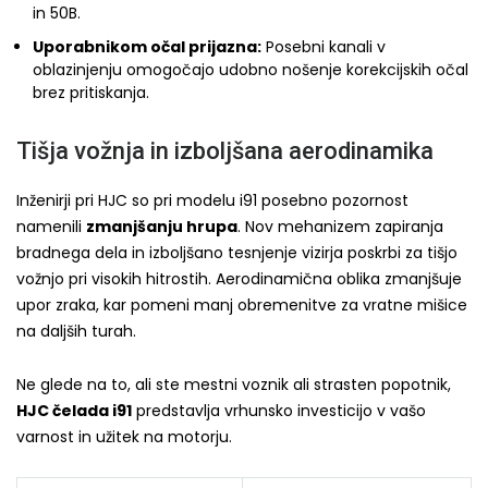
in 50B.
Uporabnikom očal prijazna:
Posebni kanali v
oblazinjenju omogočajo udobno nošenje korekcijskih očal
brez pritiskanja.
Tišja vožnja in izboljšana aerodinamika
Inženirji pri HJC so pri modelu i91 posebno pozornost
namenili
zmanjšanju hrupa
. Nov mehanizem zapiranja
bradnega dela in izboljšano tesnjenje vizirja poskrbi za tišjo
vožnjo pri visokih hitrostih. Aerodinamična oblika zmanjšuje
upor zraka, kar pomeni manj obremenitve za vratne mišice
na daljših turah.
Ne glede na to, ali ste mestni voznik ali strasten popotnik,
HJC čelada i91
predstavlja vrhunsko investicijo v vašo
varnost in užitek na motorju.