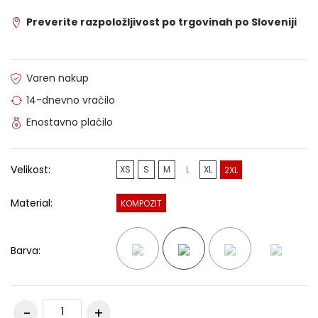
Preverite razpoložljivost po trgovinah po Sloveniji
Varen nakup
14-dnevno vračilo
Enostavno plačilo
Velikost:
XS
S
M
L
XL
2XL
Material:
KOMPOZIT
Barva: