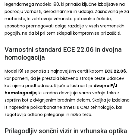
legendarnega modela i90, ki prinaša ključne izboljšave na
področju varnosti, aerodinamike in udobja. Zasnovana je za
motoriste, ki zahtevajo vrhunsko potovalno čelado,
sposobno premagovati dolge razdalje v vseh vremenskih
pogojih, ne da bi pri tem sklepali kompromise pri zaščiti.
Varnostni standard ECE 22.06 in dvojna
homologacija
Model i91 se ponaša z najnovejšim certifikatom
ECE 22.06
,
kar pomeni, da je prestala bistveno strožje teste udarcev
kot njena predhodnica. Ključna lastnost je
dvojna P/J
homologacija
, ki uradno dovoljuje varno vožnjo tako z
zaprtim kot z dvignjenim bradnim delom. Školjka je izdelana
iz napredne polikarbonatne zmesi s CAD tehnologijo, kar
zagotavlja odlično prileganje in nizko težo.
Prilagodljiv sončni vizir in vrhunska optika