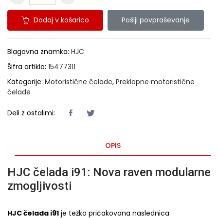
Dodaj v košarico
Pošlji povpraševanje
Blagovna znamka:
HJC
Šifra artikla:
15477311
Kategorije:
Motoristične čelade
,
Preklopne motoristične
čelade
Deli z ostalimi:
OPIS
HJC čelada i91: Nova raven modularne
zmogljivosti
HJC čelada i91
je težko pričakovana naslednica