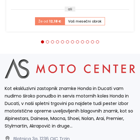
ali
Že od
12,18 €
Vaš mesečni obrok
Kot ekskluzivni zastopnik znamke Honda in Ducati vam
nudimo široko ponudbo in servis motornih koles Honda in
Ducati, v naši spletni trgovini pa najdete tudi pester izbor
motoristične opreme uveljavljenih blagovnih znamk, kot so
Alpinestars, Dainese, Macna, Shoei, Nolan, Arai, Premier,
Stylmartin, Akrapovič in druge…
Blatnica 3a, 1236 OIC Trzin