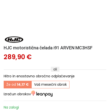
HJC motoristična čelada i91 ARVEN MC3HSF
289,90 €
ali
Hitro in enostavno obročno odplačevanje
Že od
14,17 €
Vaš mesečni obrok
Izračun obrokov
Na zalogi