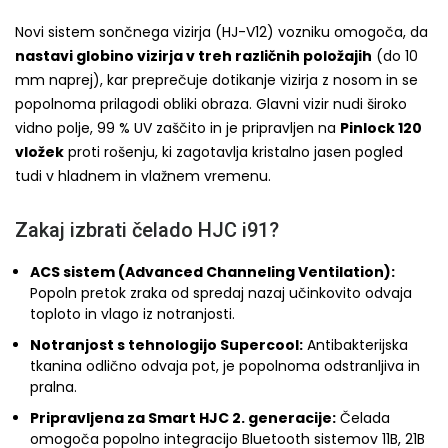
Novi sistem sončnega vizirja (HJ-V12) vozniku omogoča, da
nastavi globino vizirja v treh različnih položajih
(do 10
mm naprej), kar preprečuje dotikanje vizirja z nosom in se
popolnoma prilagodi obliki obraza. Glavni vizir nudi široko
vidno polje, 99 % UV zaščito in je pripravljen na
Pinlock 120
vložek
proti rošenju, ki zagotavlja kristalno jasen pogled
tudi v hladnem in vlažnem vremenu.
Zakaj izbrati čelado HJC i91?
ACS sistem (Advanced Channeling Ventilation):
Popoln pretok zraka od spredaj nazaj učinkovito odvaja
toploto in vlago iz notranjosti.
Notranjost s tehnologijo Supercool:
Antibakterijska
tkanina odlično odvaja pot, je popolnoma odstranljiva in
pralna.
Pripravljena za Smart HJC 2. generacije:
Čelada
omogoča popolno integracijo Bluetooth sistemov 11B, 21B